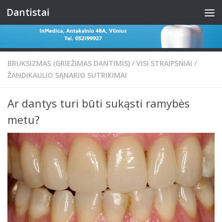
Dantistai
Skip to content
BRUKSIZMAS (GRIEŽIMAS DANTIMIS)
/
VISI STRAIPSNIAI
/
ŽANDIKAULIO SĄNARIO SUTRIKIMAI
Ar dantys turi būti sukąsti ramybės
metu?