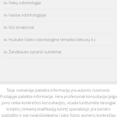
Vaikų odontologija
Vaistai odontologijoje
Visi straipsniai
Youtube Video odontologine tematika (lietuvių k.)
Žandikaulio sąnario sutrikimai
Šioje svetainėje pateikta informacija yra autorės nuomonė.
Puslapyje pateikta informacija: nėra profesionali konsultacija (jeigu
jums reikia konkrečios konsultacijos, visada turėtumėte tiesiogiai
kreiptis į tinkamą kvalifikaciją turintį specialistą); yra bendro
pobūdžio ir joje neatsižvelgiama į jokio fizinio asmens konkrečias