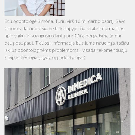
Esu odontologė Simona. Turiu virš 10 m. darbo patirtį. Savo
žiniomis dalinuosi šiame tinklalapyje: čia rasite informacijos
apie vaikų, ir suaugusių dantų priežiūrą bei gydymą (ir dar
daug daugiau). Tikiuosi, informacija bus Jums naudinga, tačiau
iškilus odontologinėms problemoms - visada rekomenduoju
kreiptis tiesiogiai į gydytoją odontologą:)