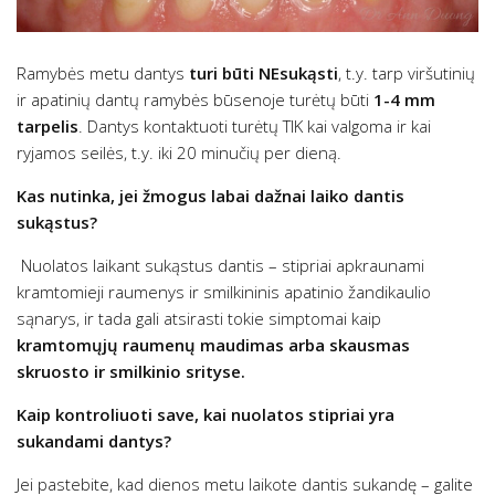
Ramybės metu dantys
turi būti NEsukąsti
, t.y. tarp viršutinių
ir apatinių dantų ramybės būsenoje turėtų būti
1-4 mm
tarpelis
. Dantys kontaktuoti turėtų TIK kai valgoma ir kai
ryjamos seilės, t.y. iki 20 minučių per dieną.
Kas nutinka, jei žmogus labai dažnai laiko dantis
sukąstus?
Nuolatos laikant sukąstus dantis – stipriai apkraunami
kramtomieji raumenys ir smilkininis apatinio žandikaulio
sąnarys, ir tada gali atsirasti tokie simptomai kaip
kramtomųjų raumenų maudimas arba skausmas
skruosto ir smilkinio srityse.
Kaip kontroliuoti save, kai nuolatos stipriai yra
sukandami dantys?
Jei pastebite, kad dienos metu laikote dantis sukandę – galite