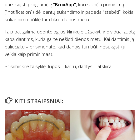
parsisiųsti programėlę
“BruxApp”
, kuri siunčia priminimą
(“notification”) dėl dantų sukandimo ir padeda “stebėti”, kokia
sukandimo būklė tam tikru dienos metu.
Taip pat galima odontologijos klinikoje užsakyti individualizuotą
kapą dantims, kurią galite nešioti dienos metu. Kai dantimis ją
paliečiate – prisimenate, kad dantys turi būti nesukąsti (ji
veikia kaip priminimas).
Prisiminkite taisyklę: lūpos – kartu, dantys – atskirai.
KITI STRAIPSNIAI: