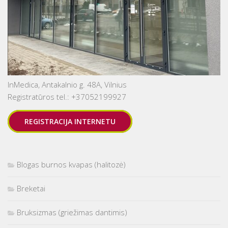
InMedica, Antakalnio g. 48A, Vilnius
Registratūros tel.: +37052199927
REGISTRACIJA INTERNETU
Blogas burnos kvapas (halitozė)
Breketai
Bruksizmas (griežimas dantimis)