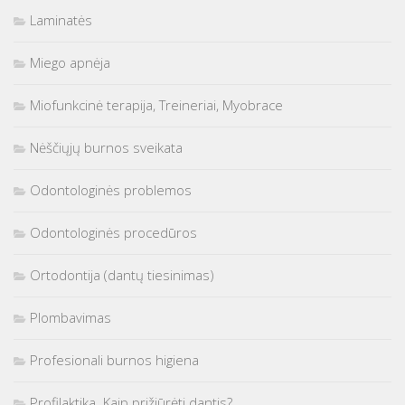
Laminatės
Miego apnėja
Miofunkcinė terapija, Treineriai, Myobrace
Nėščiųjų burnos sveikata
Odontologinės problemos
Odontologinės procedūros
Ortodontija (dantų tiesinimas)
Plombavimas
Profesionali burnos higiena
Profilaktika. Kaip prižiūrėti dantis?