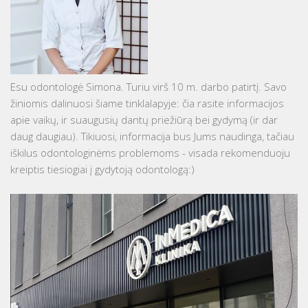
Esu odontologė Simona. Turiu virš 10 m. darbo patirtį. Savo
žiniomis dalinuosi šiame tinklalapyje: čia rasite informacijos
apie vaikų, ir suaugusių dantų priežiūrą bei gydymą (ir dar
daug daugiau). Tikiuosi, informacija bus Jums naudinga, tačiau
iškilus odontologinėms problemoms - visada rekomenduoju
kreiptis tiesiogiai į gydytoją odontologą:)