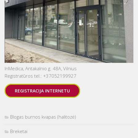
InMedica, Antakalnio g. 48A, Vilnius
Registratūros tel.: +37052199927
REGISTRACIJA INTERNETU
Blogas burnos kvapas (halitozė)
Breketai