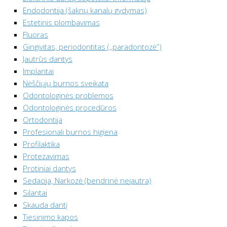
Endodontija (šaknų kanalų gydymas)
Estetinis plombavimas
Fluoras
Gingivitas, periodontitas („paradontozė”)
Jautrūs dantys
Implantai
Nėščiųjų burnos sveikata
Odontologinės problemos
Odontologinės procedūros
Ortodontija
Profesionali burnos higiena
Profilaktika
Protezavimas
Protiniai dantys
Sedacija, Narkozė (bendrinė nejautra)
Silantai
Skauda dantį
Tiesinimo kapos