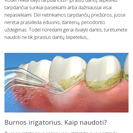
Kodėl reikia valyti tarpdančius? Įprastu dantų šepetėliu
tarpdančiai sunkiai pasiekiami arba dažniausiai visai
nepasiekiami. Dėl netinkamos tarpdančių priežiūros, juose
neretai prasideda ėduonis, dantenų, periodonto
uždegimas. Todėl norėdami gerai išvalyti dantis, turėtumėte
naudoti ne tik įprastus dantų šepetėlius,...
Burnos irigatorius. Kaip naudoti?