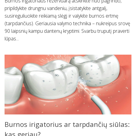
Burnos irigatoriaus rezervuarą atskirkite nuo pagrindo,
pripildykite drungnu vandeniu, įsistatykite antgalį,
susireguliuokite reikiamą slėgį ir valykite burnos ertmę
(tarpdančius). Geriausia valymo technika – nukreipus srovę
90 laipsnių kampu dantenų kryptimi. Svarbu truputį praverti
lūpas...
Burnos irigatorius ar tarpdančių siūlas:
kas geriau?