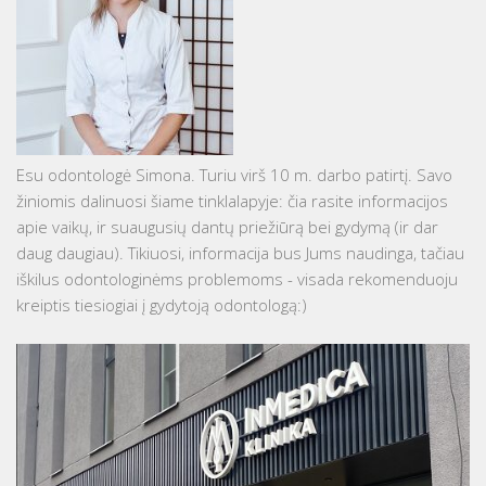
Esu odontologė Simona. Turiu virš 10 m. darbo patirtį. Savo
žiniomis dalinuosi šiame tinklalapyje: čia rasite informacijos
apie vaikų, ir suaugusių dantų priežiūrą bei gydymą (ir dar
daug daugiau). Tikiuosi, informacija bus Jums naudinga, tačiau
iškilus odontologinėms problemoms - visada rekomenduoju
kreiptis tiesiogiai į gydytoją odontologą:)