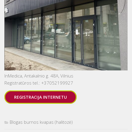
InMedica, Antakalnio g. 48A, Vilnius
Registratūros tel.: +37052199927
REGISTRACIJA INTERNETU
Blogas burnos kvapas (halitozė)