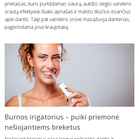
prietaisas, kuris purkšdamas siaurą, aukšto slėgio vandens
srautą efektyviai išvalo apnašas ir maisto likučius esančius
apie dantis. Taip pat vandens srovė masažuoja dantenas,
pagerindama jose kraujotaką....
Burnos irigatorius – puiki priemonė
nešiojantiems breketus
Nešiojant breketus nėra lengva prižiūrėtis dantis ir