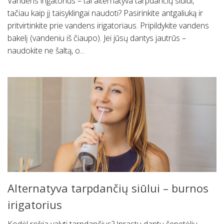
Vandens irigatorius – tai alternatyva tarpdančių siūlui,
tačiau kaip jį taisyklingai naudoti? Pasirinkite antgaliuką ir
pritvirtinkite prie vandens irigatoriaus. Pripildykite vandens
bakelį (vandeniu iš čiaupo). Jei jūsų dantys jautrūs –
naudokite ne šaltą, o...
Alternatyva tarpdančių siūlui – burnos
irigatorius