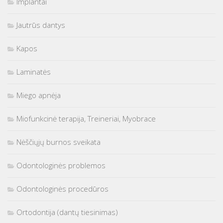
Implantai
Jautrūs dantys
Kapos
Laminatės
Miego apnėja
Miofunkcinė terapija, Treineriai, Myobrace
Nėščiųjų burnos sveikata
Odontologinės problemos
Odontologinės procedūros
Ortodontija (dantų tiesinimas)