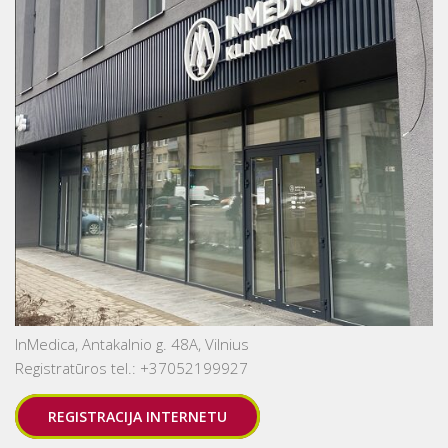
InMedica, Antakalnio g. 48A, Vilnius
Registratūros tel.: +37052199927
REGISTRACIJA INTERNETU