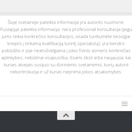
Šioje svetainėje pateikta informacija yra autorės nuomonė.
Puslapyje pateikta informacija: nėra profesionali konsultacija (jeigu
jums reikia konkrečios konsultacijos, visada turėtumėte tiesiogiai
kreiptis į tinkamą kvalifikaciją turintį specialistą); yra bendro
pobūdžio ir joje neatsižvelgiama į jokio fizinio asmens konkrečias
aplinkybes; nebūtinai visapusiška, išsami, tiksli arba naujausia; kai
kuriais atvejais susijusi su išorinėmis svetainėmis, kurių autorė
nekontroliuoja ir už kurias nepriima jokios atsakomybės.