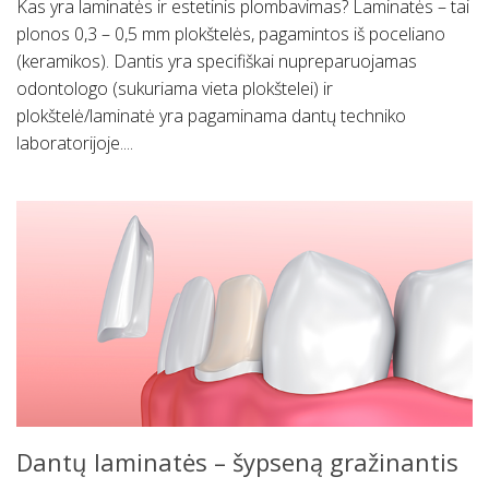
Kas yra laminatės ir estetinis plombavimas? Laminatės – tai
plonos 0,3 – 0,5 mm plokštelės, pagamintos iš poceliano
(keramikos). Dantis yra specifiškai nupreparuojamas
odontologo (sukuriama vieta plokštelei) ir
plokštelė/laminatė yra pagaminama dantų techniko
laboratorijoje....
Dantų laminatės – šypseną gražinantis