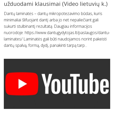
užduodami klausimai (Video lietuvių k.)
Dantų laminatės – dantų mikropotezavimo būdas, kuris
minimaliai šlifuojant dantį arba jo net nepaliečiant gali
sukurti stulbinantį rezultatą. Daugiau informacijos
nuorodoje: https://www.dantugydytojas.lt/paslaugos/dantu-
laminates/ Laminatės gali būti naudojamos norint pakeisti
dantų spalvą, formą, dydį, panakinti tarpą tarp...