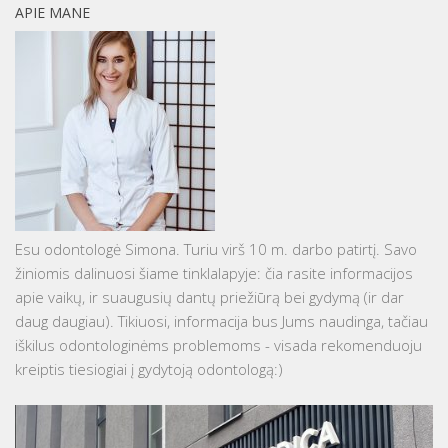
APIE MANE
Esu odontologė Simona. Turiu virš 10 m. darbo patirtį. Savo
žiniomis dalinuosi šiame tinklalapyje: čia rasite informacijos
apie vaikų, ir suaugusių dantų priežiūrą bei gydymą (ir dar
daug daugiau). Tikiuosi, informacija bus Jums naudinga, tačiau
iškilus odontologinėms problemoms - visada rekomenduoju
kreiptis tiesiogiai į gydytoją odontologą:)