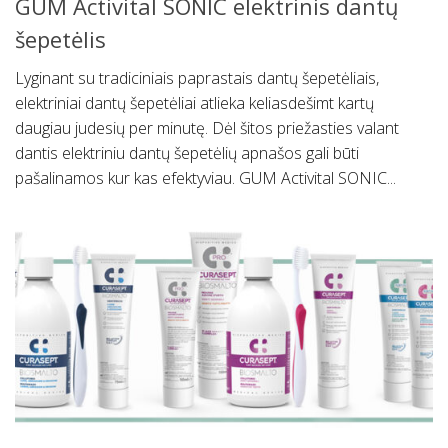
GUM Activital SONIC elektrinis dantų
šepetėlis
Lyginant su tradiciniais paprastais dantų šepetėliais,
elektriniai dantų šepetėliai atlieka keliasdešimt kartų
daugiau judesių per minutę. Dėl šitos priežasties valant
dantis elektriniu dantų šepetėlių apnašos gali būti
pašalinamos kur kas efektyviau. GUM Activital SONIC...