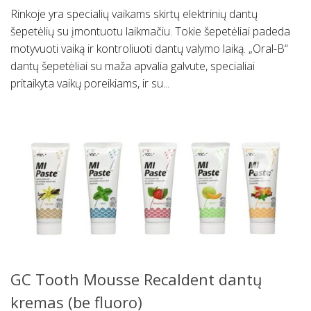
Rinkoje yra specialių vaikams skirtų elektrinių dantų
šepetėlių su įmontuotu laikmačiu. Tokie šepetėliai padeda
motyvuoti vaiką ir kontroliuoti dantų valymo laiką. „Oral-B“
dantų šepetėliai su maža apvalia galvute, specialiai
pritaikyta vaikų poreikiams, ir su...
GC Tooth Mousse Recaldent dantų
kremas (be fluoro)