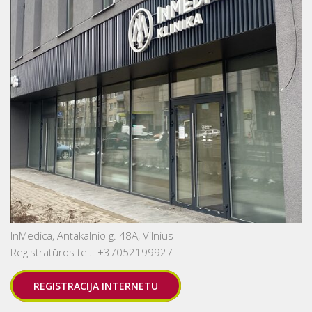
InMedica, Antakalnio g. 48A, Vilnius
Registratūros tel.: +37052199927
REGISTRACIJA INTERNETU