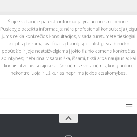
Šioje svetainėje pateikta informacija yra autorės nuomonė.
Puslapyje pateikta informacija: nėra profesionali konsultacija (jeigu
jums reikia konkrečios konsultacijos, visada turėtumėte tiesiogiai
kreiptis į tinkamą kvalifikaciją turintį specialistą); yra bendro
pobūdžio ir joje neatsižvelgiama į jokio fizinio asmens konkrečias
aplinkybes; nebūtinai visapusiška, išsami, tiksli arba naujausia; kai
kuriais atvejais susijusi su išorinėmis svetainėmis, kurių autorė
nekontroliuoja ir už kurias nepriima jokios atsakomybės.