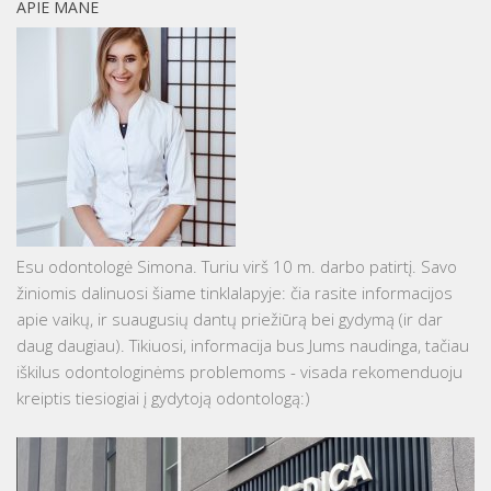
APIE MANE
Esu odontologė Simona. Turiu virš 10 m. darbo patirtį. Savo
žiniomis dalinuosi šiame tinklalapyje: čia rasite informacijos
apie vaikų, ir suaugusių dantų priežiūrą bei gydymą (ir dar
daug daugiau). Tikiuosi, informacija bus Jums naudinga, tačiau
iškilus odontologinėms problemoms - visada rekomenduoju
kreiptis tiesiogiai į gydytoją odontologą:)