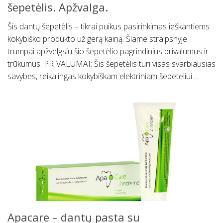
šepetėlis. Apžvalga.
Šis dantų šepetėlis – tikrai puikus pasirinkimas ieškantiems
kokybiško produkto už gerą kainą. Šiame straipsnyje
trumpai apžvelgsiu šio šepetėlio pagrindinius privalumus ir
trūkumus. PRIVALUMAI: Šis šepetėlis turi visas svarbiausias
savybes, reikalingas kokybiškam elektriniam šepetėliui:...
Apacare – dantų pasta su