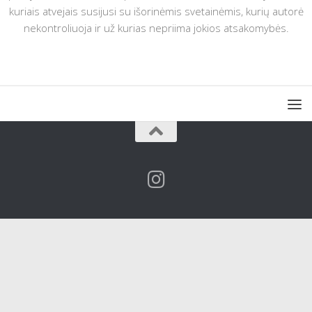
kuriais atvejais susijusi su išorinėmis svetainėmis, kurių autorė
nekontroliuoja ir už kurias nepriima jokios atsakomybės.