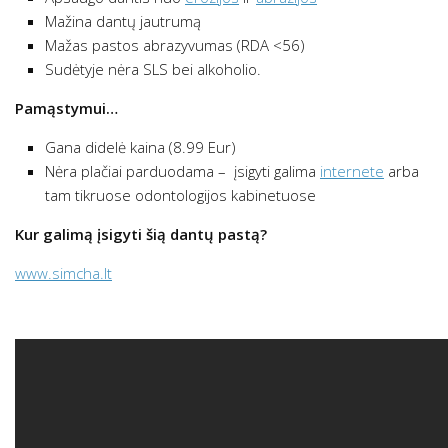
Mažina dantų jautrumą
Mažas pastos abrazyvumas (RDA <56)
Sudėtyje nėra SLS bei alkoholio.
Pamąstymui…
Gana didelė kaina (8.99 Eur)
Nėra plačiai parduodama – įsigyti galima
internete
arba
tam tikruose odontologijos kabinetuose
Kur galimą įsigyti šią dantų pastą?
www.simcha.lt