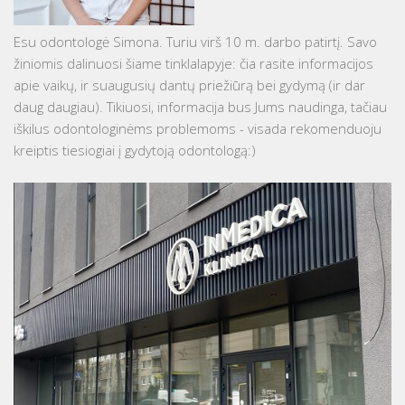
Esu odontologė Simona. Turiu virš 10 m. darbo patirtį. Savo
žiniomis dalinuosi šiame tinklalapyje: čia rasite informacijos
apie vaikų, ir suaugusių dantų priežiūrą bei gydymą (ir dar
daug daugiau). Tikiuosi, informacija bus Jums naudinga, tačiau
iškilus odontologinėms problemoms - visada rekomenduoju
kreiptis tiesiogiai į gydytoją odontologą:)