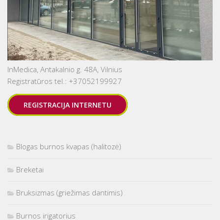
InMedica, Antakalnio g. 48A, Vilnius
Registratūros tel.: +37052199927
REGISTRACIJA INTERNETU
Blogas burnos kvapas (halitozė)
Breketai
Bruksizmas (griežimas dantimis)
Burnos irigatorius