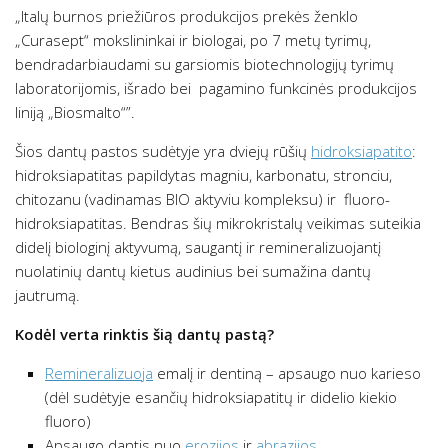
„Italų burnos priežiūros produkcijos prekės ženklo
„Curasept“ mokslininkai ir biologai, po 7 metų tyrimų,
bendradarbiaudami su garsiomis biotechnologijų tyrimų
laboratorijomis, išrado bei pagamino funkcinės produkcijos
liniją „Biosmalto“”.
Šios dantų pastos sudėtyje yra dviejų rūšių
hidroksiapatito
:
hidroksiapatitas papildytas magniu, karbonatu, stronciu,
chitozanu (vadinamas BIO aktyviu kompleksu) ir fluoro-
hidroksiapatitas. Bendras šių mikrokristalų veikimas suteikia
didelį biologinį aktyvumą, saugantį ir remineralizuojantį
nuolatinių dantų kietus audinius bei sumažina dantų
jautrumą.
Kodėl verta rinktis šią dantų pastą?
Remineralizuoja
emalį ir dentiną – apsaugo nuo karieso
(dėl sudėtyje esančių hidroksiapatitų ir didelio kiekio
fluoro)
Apsaugo dantis nuo
erozijos
ir
abrazijos