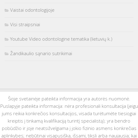
Vaistai odontologijoje
Visi straipsniai
Youtube Video odontologine tematika (lietuvių k.)
Žandikaulio sąnario sutrikimai
Šioje svetainėje pateikta informacija yra autorės nuomonė.
Puslapyje pateikta informacija: nėra profesionali konsultacija (jeigu
jums reikia konkrečios konsultacijos, visada turėtumėte tiesiogiai
kreiptis į tinkamą kvalifikaciją turintį specialistą); yra bendro
pobūdžio ir joje neatsižvelgiama į jokio fizinio asmens konkrečias
aplinkybes; nebūtinai visapusiška, išsami, tiksli arba naujausia; kai