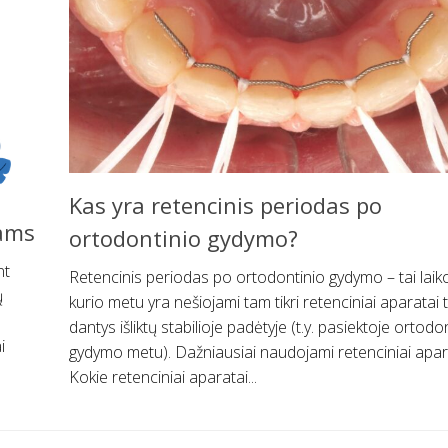
Kas yra retencinis periodas po
ams
ortodontinio gydymo?
nt
Retencinis periodas po ortodontinio gydymo – tai laiko
ų
kurio metu yra nešiojami tam tikri retenciniai aparatai 
dantys išliktų stabilioje padėtyje (t.y. pasiektoje ortodo
i
gydymo metu). Dažniausiai naudojami retenciniai apar
Kokie retenciniai aparatai...