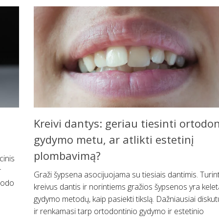
Kreivi dantys: geriau tiesinti ortodo
gydymo metu, ar atlikti estetinį
plombavimą?
cinis
r
Graži šypsena asocijuojama su tiesiais dantimis. Turin
riodo
kreivus dantis ir norintiems gražios šypsenos yra kele
gydymo metodų, kaip pasiekti tikslą. Dažniausiai disk
ir renkamasi tarp ortodontinio gydymo ir estetinio