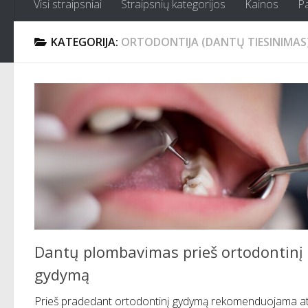
Visi straipsniai
Straipsnių kategorijos
Kainos
P
KATEGORIJA:
ORTODONTIJA (DANTŲ TIESINIMAS
Dantų plombavimas prieš ortodontinį
gydymą
Prieš pradedant ortodontinį gydymą rekomenduojama atl