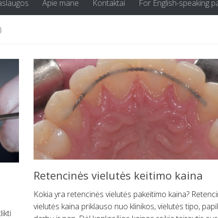
aslaugos
Apie mane
Kontaktai
For English-speaking p
)
Retencinės vielutės keitimo kaina
Kokia yra retencinės vielutės pakeitimo kaina? Retenc
vielutės kaina priklauso nuo klinikos, vielutės tipo, pa
ikti