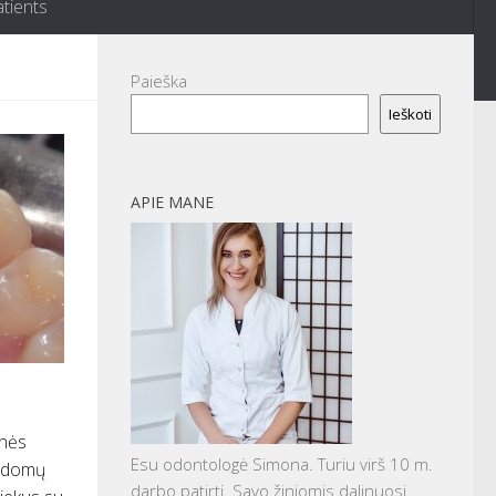
atients
Paieška
Ieškoti
APIE MANE
inės
Esu odontologė Simona. Turiu virš 10 m.
pildomų
darbo patirtį. Savo žiniomis dalinuosi