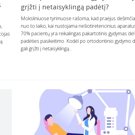
s
grįžti į netaisyklingą padėtį?
Moksliniuose tyrimuose rašoma, kad praėjus dešimčia
nuo to laiko, kai nustojama nešiotiretencinius aparatus,
,
70% pacientų yra reikalingas pakartotinis gydymas dė
tojas
padėties pasikeitimo. Kodėl po ortodontinio gydymo 
ą.
gali grįžti į netaisyklingą...