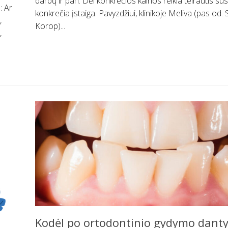
darbų ir pan. Dėl konkrečios kainos reikia teirautis su
: Ar
konkrečia įstaiga. Pavyzdžiui, klinikoje Meliva (pas od.
,
Korop)...
,
Kodėl po ortodontinio gydymo danty