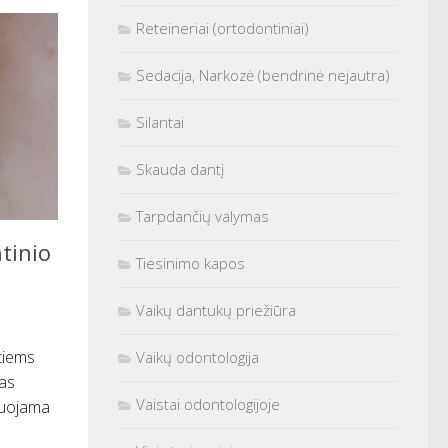
Reteineriai (ortodontiniai)
Sedacija, Narkozė (bendrinė nejautra)
Silantai
Skauda dantį
Tarpdančių valymas
ntinio
Tiesinimo kapos
Vaikų dantukų priežiūra
tiems
Vaikų odontologija
tas
Vaistai odontologijoje
utuojama