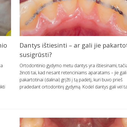
nio
Dantys ištiesinti – ar gali jie pakarto
susigrūsti?
ra
Ortodontinio gydymo metu dantys yra ištiesinami, tačia
žinoti tai, kad nesant retenciniams aparatams – jie gali
pakartotinai (dalinai) grįžti į tą padėtį, kuri buvo prieš
kti
pradedant ortodontinį gydymą. Kodėl dantys gali vėl tap