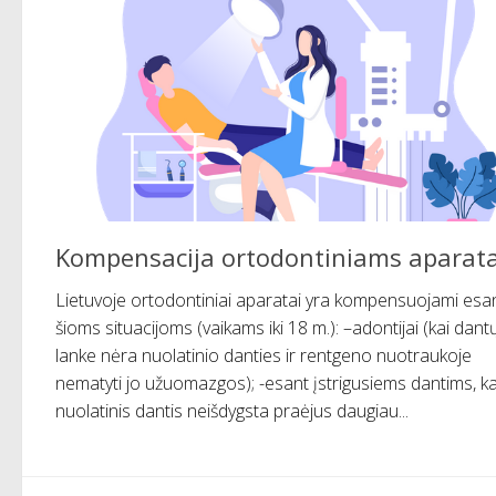
Kompensacija ortodontiniams aparat
Lietuvoje ortodontiniai aparatai yra kompensuojami esa
šioms situacijoms (vaikams iki 18 m.): –adontijai (kai dant
lanke nėra nuolatinio danties ir rentgeno nuotraukoje
nematyti jo užuomazgos); -esant įstrigusiems dantims, ka
nuolatinis dantis neišdygsta praėjus daugiau...