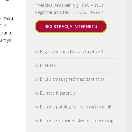
InMedica, Antakalnio g. 48A, Vilnius
Registratūros tel.: +37052199927
i metų
 iki
REGISTRACIJA INTERNETU
l dantų
dantys
Blogas burnos kvapas (halitozė)
Breketai
Bruksizmas (griežimas dantimis)
Burnos irigatorius
Burnos patologiniai dariniai (ir ne tik)
Burnos skalavimo skystis. Informacija