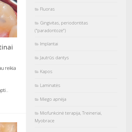
Fluoras
Gingivitas, periodontitas
("paradontozė")
Implantai
tinai
Jautrūs dantys
u reikia
Kapos
Laminatės
ti...
Miego apnėja
Miofunkcinė terapija, Treineriai,
Myobrace