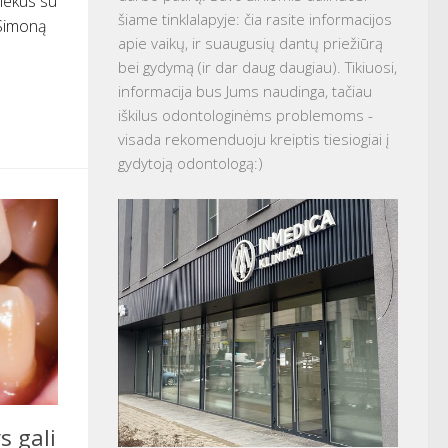
siekus su
šiame tinklalapyje: čia rasite informacijos
 Simoną
apie vaikų, ir suaugusių dantų priežiūrą
bei gydymą (ir dar daug daugiau). Tikiuosi,
informacija bus Jums naudinga, tačiau
iškilus odontologinėms problemoms -
visada rekomenduoju kreiptis tiesiogiai į
gydytoją odontologą:)
s gali