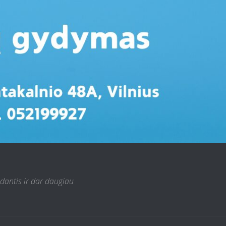
 dantis ir dar daugiau