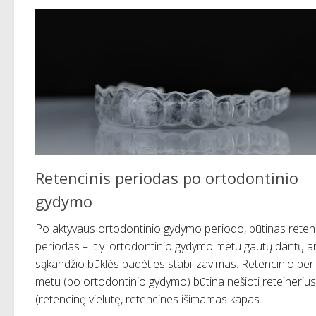
Retencinis periodas po ortodontinio
gydymo
Po aktyvaus ortodontinio gydymo periodo, būtinas reten
periodas – t.y. ortodontinio gydymo metu gautų dantų a
sąkandžio būklės padėties stabilizavimas. Retencinio pe
metu (po ortodontinio gydymo) būtina nešioti reteinerius
(retencinę vielutę, retencines išimamas kapas...