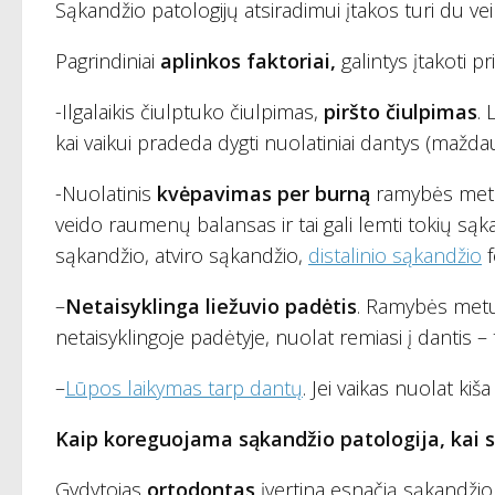
Sąkandžio patologijų atsiradimui įtakos turi du veiks
Pagrindiniai
aplinkos faktoriai,
galintys įtakoti p
-Ilgalaikis čiulptuko čiulpimas,
piršto čiulpimas
. 
kai vaikui pradeda dygti nuolatiniai dantys (maždau
-Nuolatinis
kvėpavimas per burną
ramybės metu.
veido raumenų balansas ir tai gali lemti tokių sąka
sąkandžio, atviro sąkandžio,
distalinio sąkandžio
f
–
Netaisyklinga liežuvio padėtis
. Ramybės me
netaisyklingoje padėtyje, nuolat remiasi į dantis – ta
–
Lūpos laikymas tarp dantų
. Jei vaikas nuolat kiša
Kaip koreguojama sąkandžio patologija, kai st
Gydytojas
ortodontas
įvertina esnačią sąkandžio 