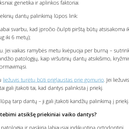
niai: genetika ir aplinkos faktoriai.
riekinių dantų palinkimą lūpos link:
Labai svarbu, kad įpročio čiulpti pirštą būtų atsisakoma ik
g iki 6 metų);
 Jei vaikas ramybės metu kvėpuoja per burną – sutrin
ndžio patologijų, kaip viršutinių dantų atsikišimo, kryžmi
ormavimąsi.
tu
liežuvis turėtų būti priglaustas prie gomurio
. Jei liežuvi
i gali įtakoti tai, kad dantys palinksta į priekį.
 lūpą tarp dantų – ji gali įtakoti kandžių palinkimą į priekį.
ebimi atsikšę priekiniai vaiko dantys?
patologiją ir paskiria labiausiai indikuotiną ortodontinį