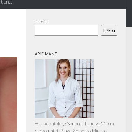
atients
Paieška
Ieškoti
APIE MANE
Esu odontologė Simona. Turiu virš 10 m.
darbo patirtį. Savo žiniomis dalinuosi