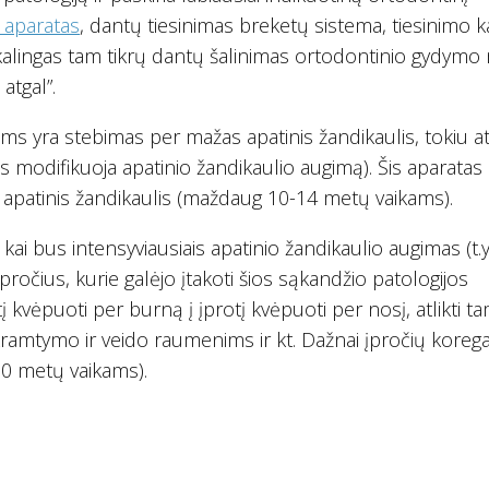
 aparatas
, dantų tiesinimas breketų sistema, tiesinimo k
 reikalingas tam tikrų dantų šalinimas ortodontinio gydym
atgal”.
ims yra stebimas per mažas apatinis žandikaulis, tokiu a
s modifikuoja apatinio žandikaulio augimą). Šis aparatas
ga apatinis žandikaulis (maždaug 10-14 metų vaikams).
ai bus intensyviausiais apatinio žandikaulio augimas (t.y
ročius, kurie galėjo įtakoti šios sąkandžio patologijos
tį kvėpuoti per burną į įprotį kvėpuoti per nosį, atlikti t
 kramtymo ir veido raumenims ir kt. Dažnai įpročių koreg
-10 metų vaikams).