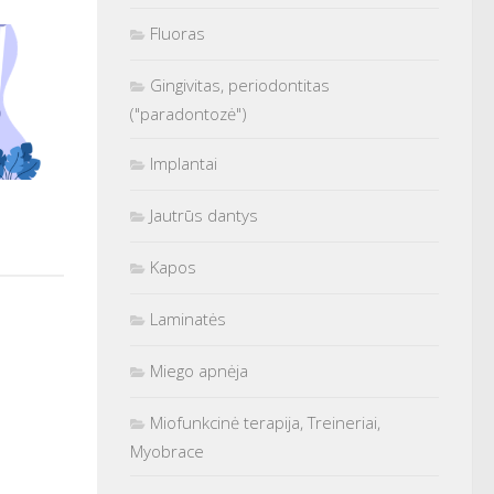
Fluoras
Gingivitas, periodontitas
("paradontozė")
Implantai
Jautrūs dantys
Kapos
Laminatės
Miego apnėja
Miofunkcinė terapija, Treineriai,
Myobrace