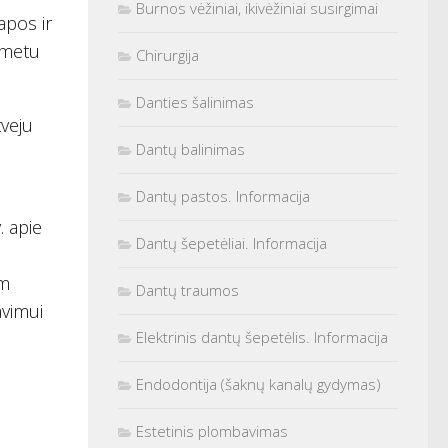
Burnos vėžiniai, ikivėžiniai susirgimai
apos ir
o metu
Chirurgija
Danties šalinimas
tveju
Dantų balinimas
Dantų pastos. Informacija
. apie
Dantų šepetėliai. Informacija
am
Dantų traumos
avimui
Elektrinis dantų šepetėlis. Informacija
Endodontija (šaknų kanalų gydymas)
Estetinis plombavimas