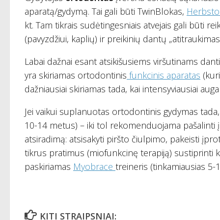
aparatą/gydymą. Tai gali būti TwinBlokas,
Herbsto
kt. Tam tikrais sudėtingesniais atvejais gali būti
(pavyzdžiui, kaplių) ir preikinių dantų „atitraukimas 
Labai dažnai esant atsikišusiems viršutinams dant
yra skiriamas ortodontinis
funkcinis aparatas
(kuri
dažniausiai skiriamas tada, kai intensyviausiai au
Jei vaikui suplanuotas ortodontinis gydymas tada, k
10-14 metus) – iki tol rekomenduojama pašalinti įp
atsiradimą: atsisakyti piršto čiulpimo, pakeisti įpro
tikrus pratimus (miofunkcinę terapiją) sustiprinti
paskiriamas
Myobrace
treineris (tinkamiausias 5
KITI STRAIPSNIAI: