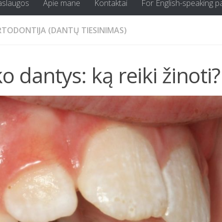
aslaugos
Apie mane
Kontaktai
For English-speaking p
TODONTIJA (DANTŲ TIESINIMAS)
ko dantys: ką reiki žinoti?