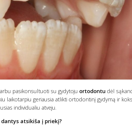
– svarbu pasikonsultuoti su gydytoju
ortodontu
dėl sąkan
u laikotarpiu geriausia atlikti ortodontinį gydymą ir kok
ias individualiu atveju.
 dantys atsikiša į priekį?