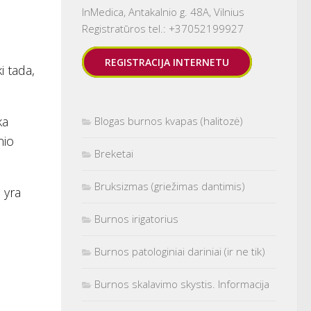
InMedica, Antakalnio g. 48A, Vilnius
Registratūros tel.: +37052199927
REGISTRACIJA INTERNETU
i tada,
ka
Blogas burnos kvapas (halitozė)
nio
Breketai
Bruksizmas (griežimas dantimis)
s yra
Burnos irigatorius
Burnos patologiniai dariniai (ir ne tik)
Burnos skalavimo skystis. Informacija