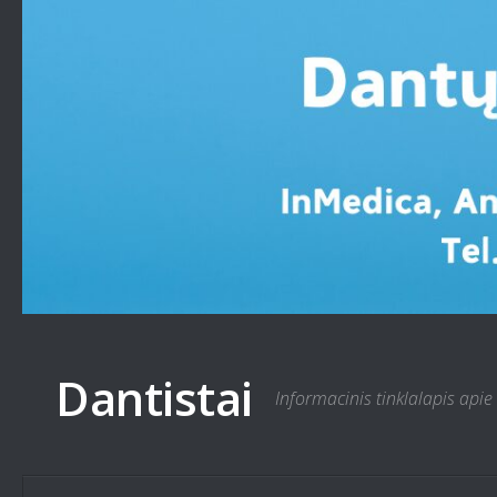
Skip to content
Dantistai
Informacinis tinklalapis apie