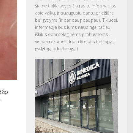
šiame tinklalapyje: čia rasite informacijos
apie vaikų, ir suaugusių dantų priežiūrą
bei gydymą (ir dar daug daugiau). Tikiuosi,
informacija bus Jums naudinga, tačiau
iškilus odontologinėms problemoms -
visada rekomenduoju kreiptis tiesiogiai į
gydytoją odontologą:)
džio
s