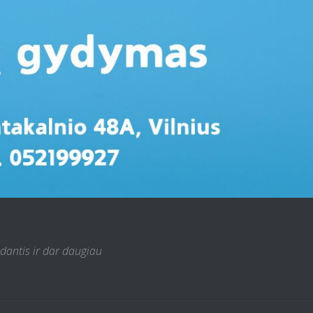
 dantis ir dar daugiau