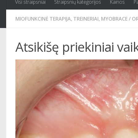
Visi straipsniai
Straipsnių kategorijos
Kainos
P
MIOFUNKCINĖ TERAPIJA, TREINERIAI, MYOBRACE
/
OR
Atsikišę priekiniai vai