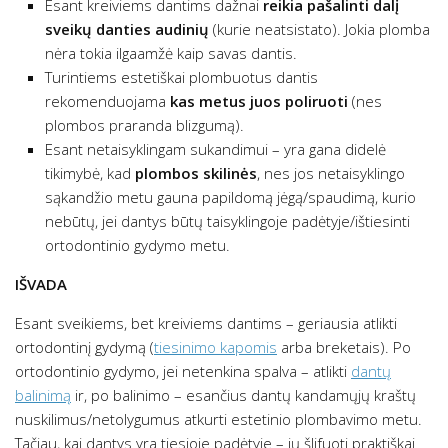
Esant kreiviems dantims dažnai
reikia pašalinti dalį
sveikų danties audinių
(kurie neatsistato). Jokia plomba
nėra tokia ilgaamžė kaip savas dantis.
Turintiems estetiškai plombuotus dantis
rekomenduojama
kas metus juos poliruoti
(nes
plombos praranda blizgumą).
Esant netaisyklingam sukandimui – yra gana didelė
tikimybė, kad
plombos skilinės
, nes jos netaisyklingo
sąkandžio metu gauna papildomą jėgą/spaudimą, kurio
nebūtų, jei dantys būtų taisyklingoje padėtyje/ištiesinti
ortodontinio gydymo metu.
IŠVADA
Esant sveikiems, bet kreiviems dantims – geriausia atlikti
ortodontinį gydymą (
tiesinimo kapomis
arba breketais). Po
ortodontinio gydymo, jei netenkina spalva – atlikti
dantų
balinimą
ir, po balinimo – esančius dantų kandamųjų kraštų
nuskilimus/netolygumus atkurti estetinio plombavimo metu.
Tačiau, kai dantys yra tiesioje padėtyje – jų šlifuoti praktiškai