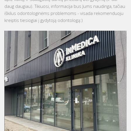
daug daugiau). Tikiuosi, informacija bus Jums naudinga, tačiau
iškilus odontologinėms problemoms - visada rekomenduoju
kreiptis tiesiogiai į gydytoją odontologą:)