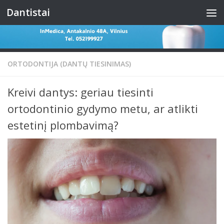
Dantistai
Skip to content
ORTODONTIJA (DANTŲ TIESINIMAS)
Kreivi dantys: geriau tiesinti
ortodontinio gydymo metu, ar atlikti
estetinį plombavimą?