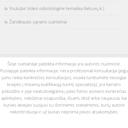
Youtube Video odontologine tematika (lietuvių k.)
Žandikaulio sąnario sutrikimai
Šioje svetainėje pateikta informacija yra autorės nuomonė.
Puslapyje pateikta informacija: nėra profesionali konsultacija (jeigu
jums reikia konkrečios konsultacijos, visada turėtumėte tiesiogiai
kreiptis į tinkamą kvalifikaciją turintį specialistą); yra bendro
pobūdžio ir joje neatsižvelgiama į jokio fizinio asmens konkrečias
aplinkybes; nebūtinai visapusiška, išsami, tiksli arba naujausia; kai
kuriais atvejais susijusi su išorinėmis svetainėmis, kurių autorė
nekontroliuoja ir už kurias nepriima jokios atsakomybės.