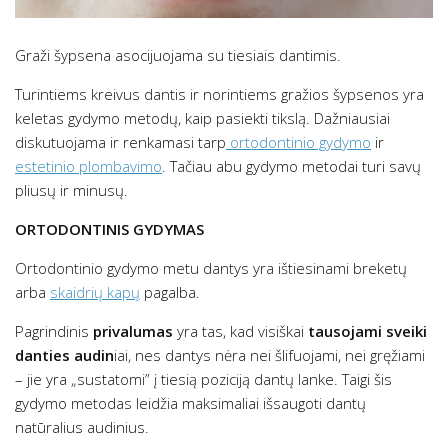
Graži šypsena asocijuojama su tiesiais dantimis.
Turintiems kreivus dantis ir norintiems gražios šypsenos yra
keletas gydymo metodų, kaip pasiekti tikslą. Dažniausiai
diskutuojama ir renkamasi tarp
ortodontinio gydymo
ir
estetinio plombavimo
. Tačiau abu gydymo metodai turi savų
pliusų ir minusų.
ORTODONTINIS GYDYMAS
Ortodontinio gydymo metu dantys yra ištiesinami breketų
arba
skaidrių kapų
pagalba.
Pagrindinis
privalumas
yra tas, kad visiškai
tausojami sveiki
danties audin
iai, nes dantys nėra nei šlifuojami, nei gręžiami
– jie yra „sustatomi” į tiesią poziciją dantų lanke. Taigi šis
gydymo metodas leidžia maksimaliai išsaugoti dantų
natūralius audinius.