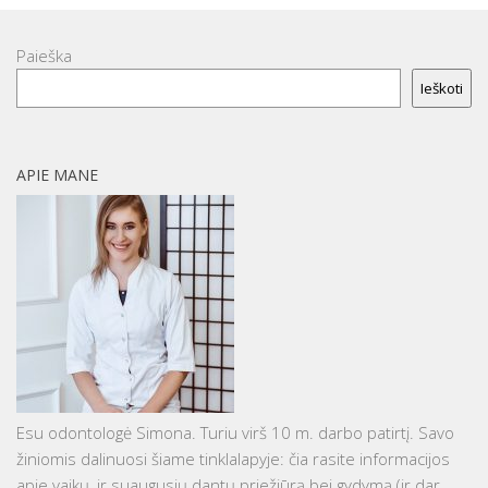
Paieška
Ieškoti
APIE MANE
Esu odontologė Simona. Turiu virš 10 m. darbo patirtį. Savo
žiniomis dalinuosi šiame tinklalapyje: čia rasite informacijos
apie vaikų, ir suaugusių dantų priežiūrą bei gydymą (ir dar