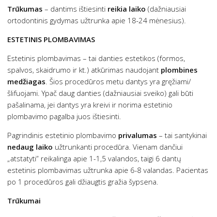
Trūkumas
– dantims ištiesinti
reikia laiko
(dažniausiai
ortodontinis gydymas užtrunka apie 18-24 mėnesius).
ESTETINIS PLOMBAVIMAS
Estetinis plombavimas – tai danties estetikos (formos,
spalvos, skaidrumo ir kt.) atkūrimas naudojant
plombines
medžiagas
. Šios procedūros metu dantys yra gręžiami/
šlifuojami. Ypač daug danties (dažniausiai sveiko) gali būti
pašalinama, jei dantys yra kreivi ir norima estetinio
plombavimo pagalba juos ištiesinti.
Pagrindinis estetinio plombavimo
privalumas
– tai santykinai
nedaug laiko
užtrunkanti procedūra. Vienam dančiui
„atstatyti” reikalinga apie 1-1,5 valandos, taigi 6 dantų
estetinis plombavimas užtrunka apie 6-8 valandas. Pacientas
po 1 procedūros gali džiaugtis gražia šypsena.
Trūkumai