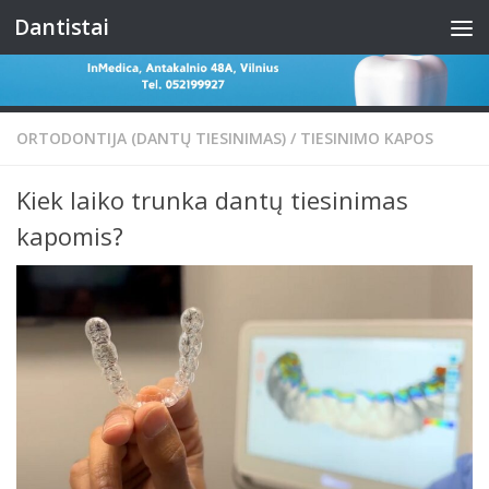
Dantistai
Skip to content
ORTODONTIJA (DANTŲ TIESINIMAS)
/
TIESINIMO KAPOS
Kiek laiko trunka dantų tiesinimas
kapomis?