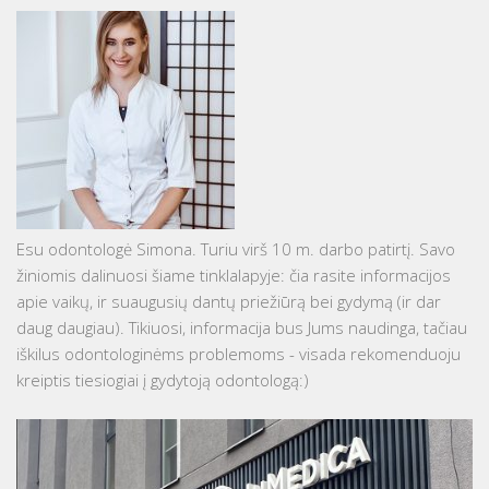
Esu odontologė Simona. Turiu virš 10 m. darbo patirtį. Savo
žiniomis dalinuosi šiame tinklalapyje: čia rasite informacijos
apie vaikų, ir suaugusių dantų priežiūrą bei gydymą (ir dar
daug daugiau). Tikiuosi, informacija bus Jums naudinga, tačiau
iškilus odontologinėms problemoms - visada rekomenduoju
kreiptis tiesiogiai į gydytoją odontologą:)