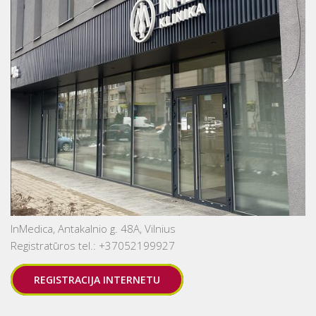
InMedica, Antakalnio g. 48A, Vilnius
Registratūros tel.: +37052199927
REGISTRACIJA INTERNETU