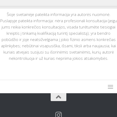
Šioje svetainėje pateikta informacija yra autorės nuomonė.
Puslapyje pateikta informacija: nėra profesionali konsultacija (jeigu
jums reikia konkrečios konsultacijos, visada turėtumėte tiesiogiai
kreiptis į tinkamą kvalifikaciją turintį specialistą); yra bendro
pobūdžio ir joje neatsižvelgiama į jokio fizinio asmens konkrečias
aplinkybes; nebūtinai visapusiška, išsami, tiksli arba naujausia; kai
kuriais atvejais susijusi su išorinėmis svetainėmis, kurių autorė
nekontroliuoja ir už kurias nepriima jokios atsakomybės.