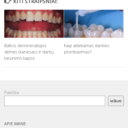
KITI STRAIPSNIAI:
Baltos demineralizijos
Kaip atliekamas danties
dėmės (kariesas) ir dantų
plombavimas?
tiesinimo kapos
Paieška
Ieškoti
APIE MANE