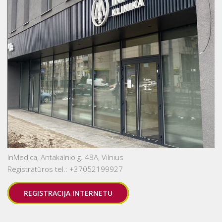
InMedica, Antakalnio g. 48A, Vilnius
Registratūros tel.: +37052199927
REGISTRACIJA INTERNETU