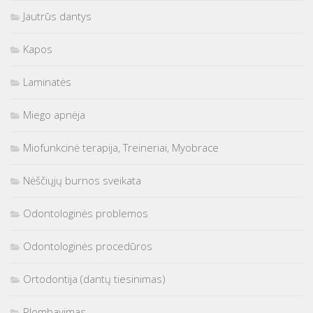
Jautrūs dantys
Kapos
Laminatės
Miego apnėja
Miofunkcinė terapija, Treineriai, Myobrace
Nėščiųjų burnos sveikata
Odontologinės problemos
Odontologinės procedūros
Ortodontija (dantų tiesinimas)
Plombavimas