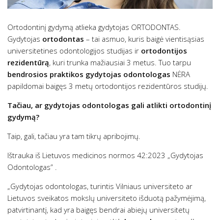
Ortodontinį gydymą atlieka gydytojas ORTODONTAS.
Gydytojas
ortodontas
– tai asmuo, kuris baigė vientisąsias
universitetines odontologijos studijas ir
ortodontijos
rezidentūrą
, kuri trunka mažiausiai 3 metus. Tuo tarpu
bendrosios praktikos gydytojas odontologas
NĖRA
papildomai baigęs 3 metų ortodontijos rezidentūros studijų.
Tačiau, ar gydytojas odontologas gali atlikti ortodontinį
gydymą?
Taip, gali, tačiau yra tam tikrų apribojimų.
Ištrauka iš Lietuvos medicinos normos 42:2023 „Gydytojas
Odontologas”
.
„Gydytojas odontologas, turintis Vilniaus universiteto ar
Lietuvos sveikatos mokslų universiteto išduotą pažymėjimą,
patvirtinantį, kad yra baigęs bendrai abiejų universitetų