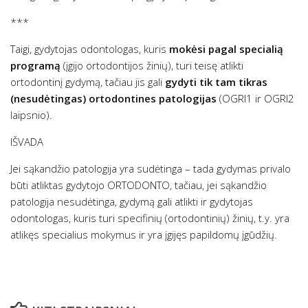
***
Taigi, gydytojas odontologas, kuris
mokėsi pagal specialią
programą
(įgijo ortodontijos žinių), turi teisę atlikti
ortodontinį gydymą, tačiau jis gali
gydyti tik tam tikras
(nesudėtingas) ortodontines patologijas
(OGRI1 ir OGRI2
laipsnio).
IŠVADA
Jei sąkandžio patologija yra sudėtinga – tada gydymas privalo
būti atliktas gydytojo ORTODONTO, tačiau, jei sąkandžio
patologija nesudėtinga, gydymą gali atlikti ir gydytojas
odontologas, kuris turi specifinių (ortodontinių) žinių, t.y. yra
atlikęs specialius mokymus ir yra įgijęs papildomų įgūdžių.