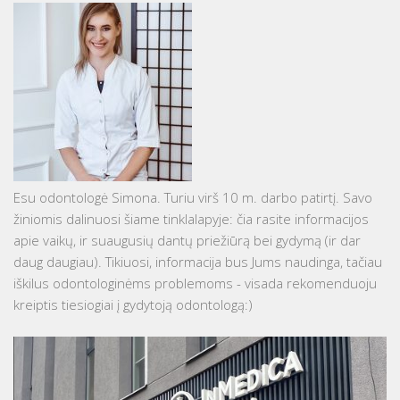
Esu odontologė Simona. Turiu virš 10 m. darbo patirtį. Savo
žiniomis dalinuosi šiame tinklalapyje: čia rasite informacijos
apie vaikų, ir suaugusių dantų priežiūrą bei gydymą (ir dar
daug daugiau). Tikiuosi, informacija bus Jums naudinga, tačiau
iškilus odontologinėms problemoms - visada rekomenduoju
kreiptis tiesiogiai į gydytoją odontologą:)