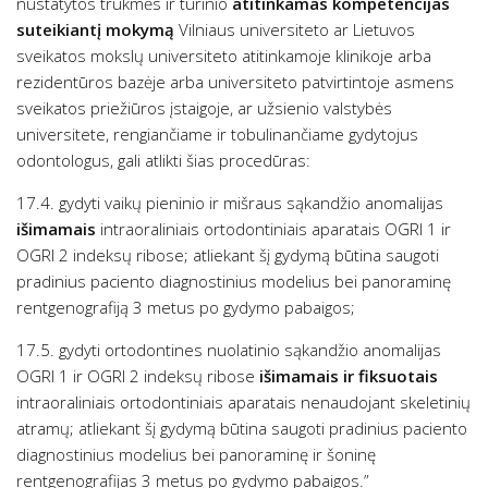
nustatytos trukmės ir turinio
atitinkamas kompetencijas
suteikiantį mokymą
Vilniaus universiteto ar Lietuvos
sveikatos mokslų universiteto atitinkamoje klinikoje arba
rezidentūros bazėje arba universiteto patvirtintoje asmens
sveikatos priežiūros įstaigoje, ar užsienio valstybės
universitete, rengiančiame ir tobulinančiame gydytojus
odontologus, gali atlikti šias procedūras:
17.4. gydyti vaikų pieninio ir mišraus sąkandžio anomalijas
išimamais
intraoraliniais ortodontiniais aparatais OGRI 1 ir
OGRI 2 indeksų ribose; atliekant šį gydymą būtina saugoti
pradinius paciento diagnostinius modelius bei panoraminę
rentgenografiją 3 metus po gydymo pabaigos;
17.5. gydyti ortodontines nuolatinio sąkandžio anomalijas
OGRI 1 ir OGRI 2 indeksų ribose
išimamais ir fiksuotais
intraoraliniais ortodontiniais aparatais nenaudojant skeletinių
atramų; atliekant šį gydymą būtina saugoti pradinius paciento
diagnostinius modelius bei panoraminę ir šoninę
rentgenografijas 3 metus po gydymo pabaigos.”