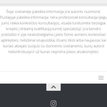
Šioje svetainėje pateikta informacija yra autorės nuomonė.
Puslapyje pateikta informacija: nėra profesionali konsultacija (jeigu
jums reikia konkrečios konsultacijos, visada turėtumėte tiesiogiai
kreiptis į tinkamą kvalifikaciją turintį specialistą); yra bendro
pobūdžio ir joje neatsižvelgiama į jokio fizinio asmens konkrečias
aplinkybes; nebūtinai visapusiška, išsami, tiksli arba naujausia; kai
kuriais atvejais susijusi su išorinėmis svetainėmis, kurių autorė
nekontroliuoja ir už kurias nepriima jokios atsakomybės.