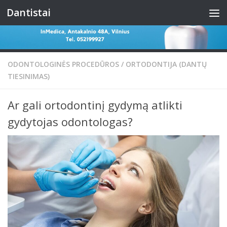
Dantistai
Skip to content
ODONTOLOGINĖS PROCEDŪROS
/
ORTODONTIJA (DANTŲ
TIESINIMAS)
Ar gali ortodontinį gydymą atlikti
gydytojas odontologas?