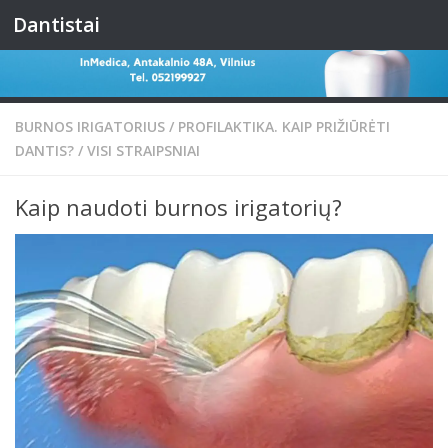
Dantistai
Skip to content
BURNOS IRIGATORIUS
/
PROFILAKTIKA. KAIP PRIŽIŪRĖTI
DANTIS?
/
VISI STRAIPSNIAI
Kaip naudoti burnos irigatorių?