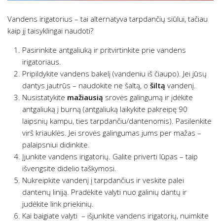
Vandens irigatorius – tai alternatyva tarpdančių siūlui, tačiau
kaip jį taisyklingai naudoti?
Pasirinkite antgaliuką ir pritvirtinkite prie vandens
irigatoriaus.
Pripildykite vandens bakelį (vandeniu iš čiaupo). Jei jūsų
dantys jautrūs – naudokite ne šaltą, o
šiltą
vandenį.
Nusistatykite
mažiausią
srovės galingumą ir įdėkite
antgaliuką į burną (antgaliuką laikykite pakreipę 90
laipsnių kampu, ties tarpdančiu/dantenomis). Pasilenkite
virš kriauklės. Jei srovės galingumas jums per mažas –
palaipsniui didinkite.
Įjunkite vandens irigatorių. Galite priverti lūpas – taip
išvengsite didelio taškymosi.
Nukreipkite vandenį į tarpdančius ir veskite palei
dantenų liniją. Pradėkite valyti nuo galinių dantų ir
judėkite link priekinių.
Kai baigiate valyti – išjunkite vandens irigatorių, nuimkite