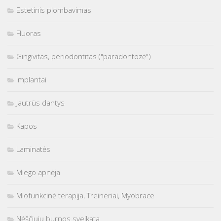
Estetinis plombavimas
Fluoras
Gingivitas, periodontitas ("paradontozė")
Implantai
Jautrūs dantys
Kapos
Laminatės
Miego apnėja
Miofunkcinė terapija, Treineriai, Myobrace
Nėščiųjų burnos sveikata