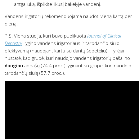
antgaliuką, išpilkite likusį bakelyje vandenį.
Vandens irigatorių rekomenduojama naudoti vieną kartą per
dieną.
P.S. Viena studija, kuri buvo publikuota
Journal of Clinical
Dentistry
lygino vandens irigatoriaus ir tarpdančio siūlo
efektyvumą (naudojant kartu su dantų šepetėliu). Tyrėjai
nustatė, kad grupė, kuri naudojo vandens irigatorių pašalino
daugiau
apnašų (74.4 proc.) lyginant su grupe, kuri naudojo
tarpdančių siūlą (57.7 proc.).