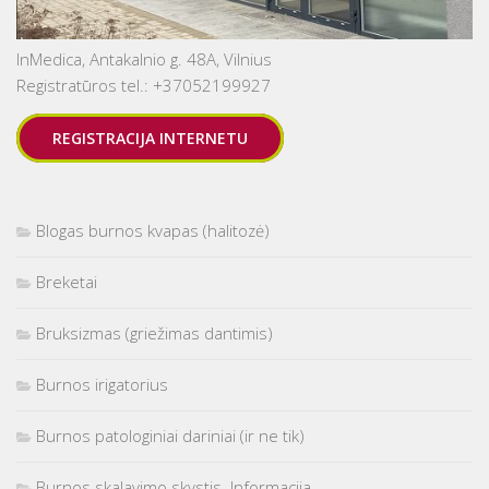
InMedica, Antakalnio g. 48A, Vilnius
Registratūros tel.: +37052199927
REGISTRACIJA INTERNETU
Blogas burnos kvapas (halitozė)
Breketai
Bruksizmas (griežimas dantimis)
Burnos irigatorius
Burnos patologiniai dariniai (ir ne tik)
Burnos skalavimo skystis. Informacija