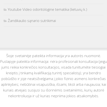
Youtube Video odontologine tematika (lietuvių k.)
Žandikaulio sąnario sutrikimai
Šioje svetainėje pateikta informacija yra autorės nuomonė.
Puslapyje pateikta informacija: nėra profesionali konsultacija (jeigu
jums reikia konkrečios konsultacijos, visada turėtumėte tiesiogiai
kreiptis į tinkamą kvalifikaciją turintį specialistą); yra bendro
pobūdžio ir joje neatsižvelgiama į jokio fizinio asmens konkrečias
aplinkybes; nebūtinai visapusiška, išsami, tiksli arba naujausia; kai
kuriais atvejais susijusi su išorinėmis svetainėmis, kurių autorė
nekontroliuoja ir už kurias nepriima jokios atsakomybės.