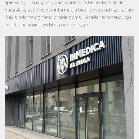
apie vaikų, ir suaugusių dantų priežiūrą bei gydymą (ir dar
daug daugiau). Tikiuosi, informacija bus Jums naudinga, tačiau
iškilus odontologinėms problemoms - visada rekomenduoju
kreiptis tiesiogiai į gydytoją odontologą:)