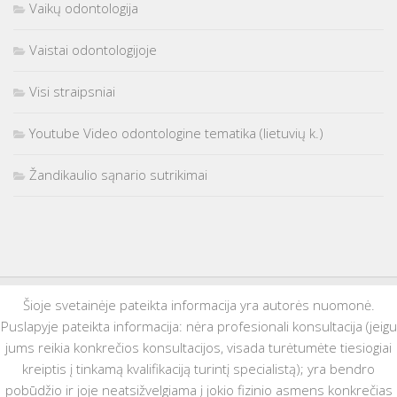
Vaikų odontologija
Vaistai odontologijoje
Visi straipsniai
Youtube Video odontologine tematika (lietuvių k.)
Žandikaulio sąnario sutrikimai
Šioje svetainėje pateikta informacija yra autorės nuomonė.
Puslapyje pateikta informacija: nėra profesionali konsultacija (jeigu
jums reikia konkrečios konsultacijos, visada turėtumėte tiesiogiai
kreiptis į tinkamą kvalifikaciją turintį specialistą); yra bendro
pobūdžio ir joje neatsižvelgiama į jokio fizinio asmens konkrečias