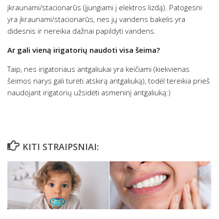
įkraunami/stacionarūs (įjungiami į elektros lizdą). Patogesni
yra įkraunami/stacionarūs, nes jų vandens bakelis yra
didesnis ir nereikia dažnai papildyti vandens.
Ar gali vieną irigatorių naudoti visa šeima?
Taip, nes irigatoriaus antgaliukai yra keičiami (kiekvienas
šeimos narys gali turėti atskirą antgaliuką), todėl tereikia prieš
naudojant irigatorių užsidėti asmeninį antgaliuką:)
KITI STRAIPSNIAI: