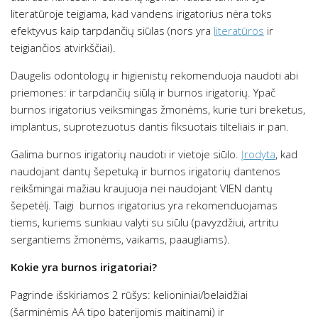
literatūroje teigiama, kad vandens irigatorius nėra toks
efektyvus kaip tarpdančių siūlas (nors yra
literatūros
ir
teigiančios atvirkščiai).
Daugelis odontologų ir higienistų rekomenduoja naudoti abi
priemones: ir tarpdančių siūlą ir burnos irigatorių. Ypač
burnos irigatorius veiksmingas žmonėms, kurie turi breketus,
implantus, suprotezuotus dantis fiksuotais tilteliais ir pan.
Galima burnos irigatorių naudoti ir vietoje siūlo.
Įrodyta
, kad
naudojant dantų šepetuką ir burnos irigatorių dantenos
reikšmingai mažiau kraujuoja nei naudojant VIEN dantų
šepetėlį. Taigi burnos irigatorius yra rekomenduojamas
tiems, kuriems sunkiau valyti su siūlu (pavyzdžiui, artritu
sergantiems žmonėms, vaikams, paaugliams).
Kokie yra burnos irigatoriai?
Pagrinde išskiriamos 2 rūšys: kelioniniai/belaidžiai
(šarminėmis AA tipo baterijomis maitinami) ir