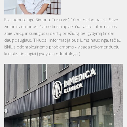
Esu odontologė Simona. Turiu virš 10 m. darbo patirtį. Savo
žiniomis dalinuosi šiame tinklalapyje: čia rasite informacijos
apie vaikų, ir suaugusių dantų priežiūrą bei gydymą (ir dar
daug daugiau). Tikiuosi, informacija bus Jums naudinga, tačiau
iškilus odontologinėms problemoms - visada rekomenduoju
kreiptis tiesiogiai į gydytoją odontologą:)