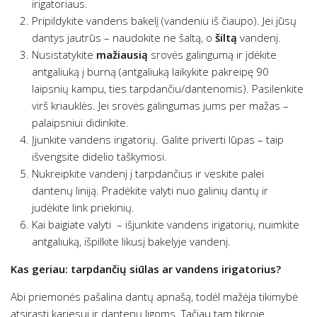
irigatoriaus.
Pripildykite vandens bakelį (vandeniu iš čiaupo). Jei jūsų
dantys jautrūs – naudokite ne šaltą, o
šiltą
vandenį.
Nusistatykite
mažiausią
srovės galingumą ir įdėkite
antgaliuką į burną (antgaliuką laikykite pakreipę 90
laipsnių kampu, ties tarpdančiu/dantenomis). Pasilenkite
virš kriauklės. Jei srovės galingumas jums per mažas –
palaipsniui didinkite.
Įjunkite vandens irigatorių. Galite priverti lūpas – taip
išvengsite didelio taškymosi.
Nukreipkite vandenį į tarpdančius ir veskite palei
dantenų liniją. Pradėkite valyti nuo galinių dantų ir
judėkite link priekinių.
Kai baigiate valyti – išjunkite vandens irigatorių, nuimkite
antgaliuką, išpilkite likusį bakelyje vandenį.
Kas geriau: tarpdančių siūlas ar vandens irigatorius?
Abi priemonės pašalina dantų apnašą, todėl mažėja tikimybė
atsirasti kariesui ir dantenų ligoms. Tačiau tam tikroje