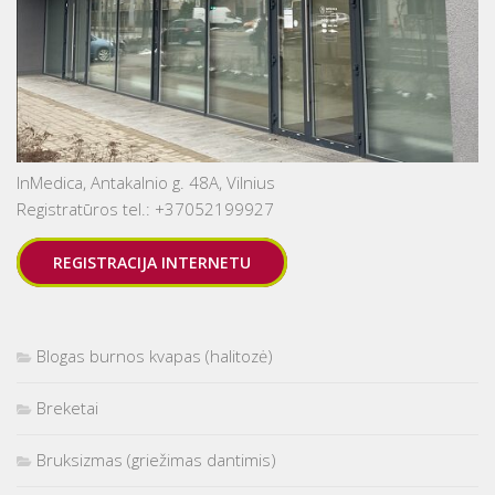
InMedica, Antakalnio g. 48A, Vilnius
Registratūros tel.: +37052199927
REGISTRACIJA INTERNETU
Blogas burnos kvapas (halitozė)
Breketai
Bruksizmas (griežimas dantimis)