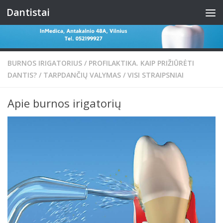
Dantistai
Skip to content
BURNOS IRIGATORIUS
/
PROFILAKTIKA. KAIP PRIŽIŪRĖTI
DANTIS?
/
TARPDANČIŲ VALYMAS
/
VISI STRAIPSNIAI
Apie burnos irigatorių