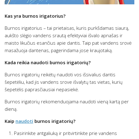
Kas yra burnos irigatorius?
Burnos irigatorius – tai prietaisas, kuris purkšdamas siaurą,
aukšto slėgio vandens srautą efektyviai išvalo apnašas ir
maisto likučius esančius apie dantis. Taip pat vandens srovė
masažuoja dantenas, pagerindama jose kraujotaką.
Kada reikia naudoti burnos irigatorių?
Burnos irigatorių reikėtų naudoti vos išsivalius dantis
šepetėliu, kad jis vandens srove išvalytų tas vietas, kurių
šepetėlis paprasčiausiai nepasiekė.
Burnos irigatorių rekomenduojama naudoti vieną kartą per
dieną.
Kaip
naudoti
burnos irigatorių?
Pasirinkite antgaliuką ir pritvirtinkite prie vandens