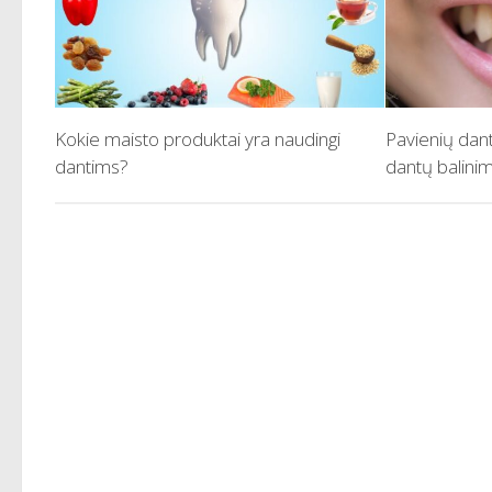
Kokie maisto produktai yra naudingi
Pavienių dan
dantims?
dantų balini