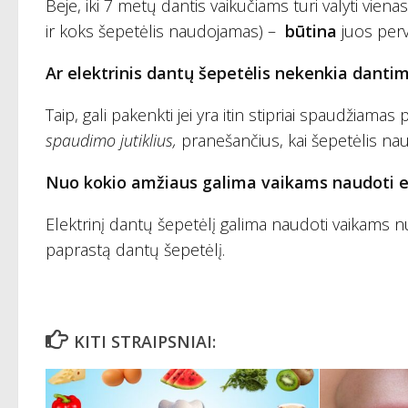
Beje, iki 7 metų dantis vaikučiams turi valyti vienas
ir koks šepetėlis naudojamas) –
būtina
juos perv
Ar elektrinis dantų šepetėlis nekenkia danti
Taip, gali pakenkti jei yra itin stipriai spaudžiama
spaudimo jutiklius,
pranešančius, kai šepetėlis nau
Nuo kokio amžiaus galima vaikams naudoti el
Elektrinį dantų šepetėlį galima naudoti vaikams
paprastą dantų šepetėlį.
KITI STRAIPSNIAI: