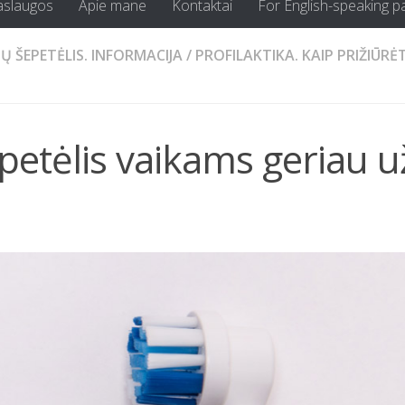
aslaugos
Apie mane
Kontaktai
For English-speaking p
Ų ŠEPETĖLIS. INFORMACIJA
/
PROFILAKTIKA. KAIP PRIŽIŪRĖT
epetėlis vaikams geriau u