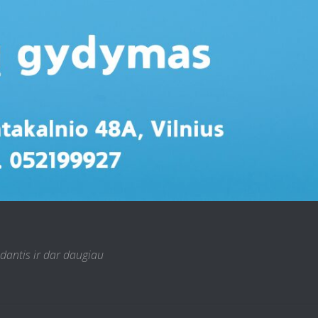
 dantis ir dar daugiau