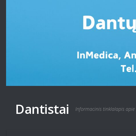
Skip to content
Dantistai
Informacinis tinklalapis apie