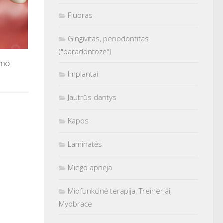
Fluoras
Gingivitas, periodontitas
("paradontozė")
ymo
Implantai
Jautrūs dantys
Kapos
Laminatės
Miego apnėja
Miofunkcinė terapija, Treineriai,
Myobrace