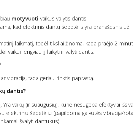
abiau
motyvuoti
vaikus valytis dantis.
iama, kad elektrinis dantų šepetėlis yra pranašesnis už
tinį laikmatį, todėl tiksliai žinoma, kada praėjo 2 minut
 vaikui lengviau jį laikyti ir valyti dantis.
?
ar vibracija, tada geriau rinktis paprastą.
ikų dantis?
Yra vaikų (ir suaugusių), kurie nesugeba efektyviai išsiva
u elektriniu šepetėliu (papildoma galvutės vibracija/rota
nkamai išvalyti dantukus).