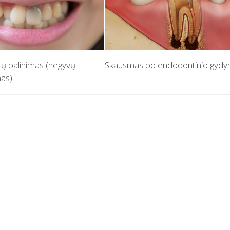
tų balinimas (negyvų
Skausmas po endodontinio gyd
mas)