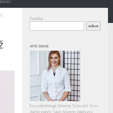
atients
I
Paieška
Ieškoti
ž
APIE MANE
Esu odontologė Simona. Turiu virš 10 m.
darbo patirtį. Savo žiniomis dalinuosi