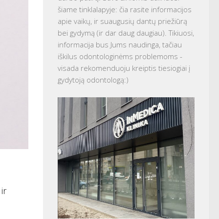
šiame tinklalapyje: čia rasite informacijos
apie vaikų, ir suaugusių dantų priežiūrą
bei gydymą (ir dar daug daugiau). Tikiuosi,
informacija bus Jums naudinga, tačiau
iškilus odontologinėms problemoms -
visada rekomenduoju kreiptis tiesiogiai į
gydytoją odontologą:)
ir