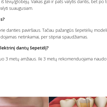
 iš tėvų/globėjų. Vaikas gali ir pats valytis dantis, bet po 
alyti suaugusiam.
ms?
s prie danties paviršiaus. Tačiau pažangūs šepetėlių modelia
dojamas netinkamai, per stipriai spaudžiamas.
ektrinį dantų šepetėlį?
 nuo 3 metų amžiaus. Iki 3 metų rekomenduojama naudot