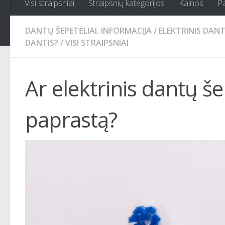
Visi straipsniai
Straipsnių kategorijos
Kainos
P
DANTŲ ŠEPETĖLIAI. INFORMACIJA
/
ELEKTRINIS DANT
DANTIS?
/
VISI STRAIPSNIAI
Ar elektrinis dantų š
paprastą?