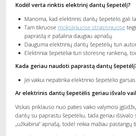
Kodėl verta rinktis elektrinį dantų šepetėlį?
Manoma, kad elektrinis dantų šepetėlis gali l
Tam tikruose
moksliniuose straipsniuose
teig
paprastą ir pašalina daugiau apnašų.
Dauguma elektrinių dantų šepetėlių turi automa
Elektriniai šepetėliai turi storesnę rankeną, todėl
Kada geriau naudoti paprastą dantų šepetėlį
Jei vaikui nepatinka elektrinio šepetėlio garsas 
Ar elektrinis dantų šepetėlis geriau išvalo va
Viskas priklauso nuo paties vaiko valymosi įgūdžių. 
dantų su paprastu šepetėliu, tada geriau išsivalo s
„užkabina” apnašą, todėl reikia mažiau pastangų ti