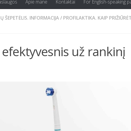
aslaugos
Apie mane
Kontaktai
For English-speaking p
Ų ŠEPETĖLIS. INFORMACIJA
/
PROFILAKTIKA. KAIP PRIŽIŪRĖT
s efektyvesnis už rankinį