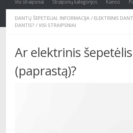
Visi straipsniai
Straipsnių kategorijos
Kainos
P
DANTŲ ŠEPETĖLIAI. INFORMACIJA
/
ELEKTRINIS DANT
DANTIS?
/
VISI STRAIPSNIAI
Ar elektrinis šepetėli
(paprastą)?