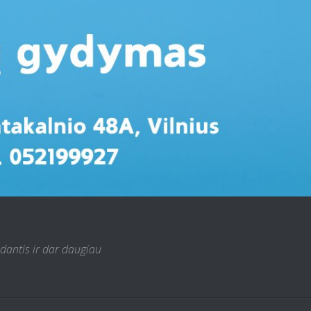
 dantis ir dar daugiau