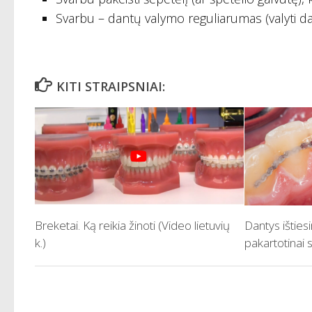
Svarbu – dantų valymo reguliarumas (valyti da
KITI STRAIPSNIAI:
Breketai. Ką reikia žinoti (Video lietuvių
Dantys ištiesin
k.)
pakartotinai s