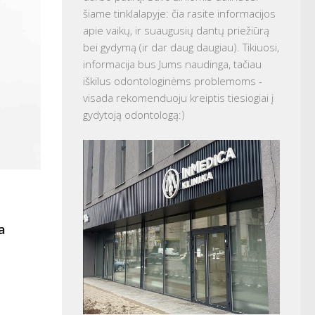
šiame tinklalapyje: čia rasite informacijos
apie vaikų, ir suaugusių dantų priežiūrą
bei gydymą (ir dar daug daugiau). Tikiuosi,
informacija bus Jums naudinga, tačiau
iškilus odontologinėms problemoms -
visada rekomenduoju kreiptis tiesiogiai į
gydytoją odontologą:)
a