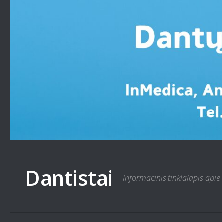
Skip to content
Dantistai
Informacinis tinklalapis apie