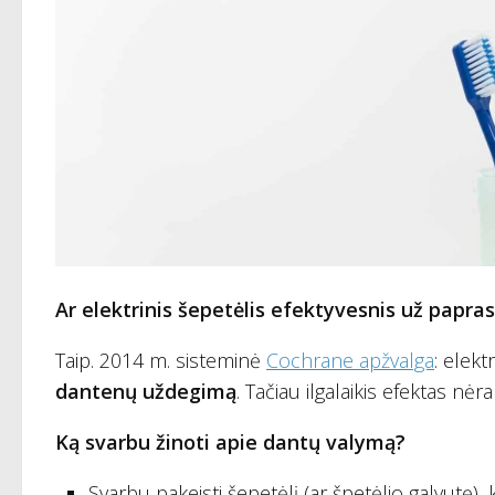
Ar elektrinis šepetėlis efektyvesnis už papra
Taip. 2014 m. sisteminė
Cochrane apžvalga
: elekt
dantenų uždegimą
. Tačiau ilgalaikis efektas nė
Ką svarbu žinoti apie dantų valymą?
Svarbu pakeisti šepetėlį (ar špetėlio galvutę), ka