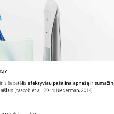
stą?
rinis šepetėlis
efektyviau pašalina apnašą ir sumažin
ra aiškus (Yaacob et al., 2014; Niederman, 2014);
i šereliai susidėvi;