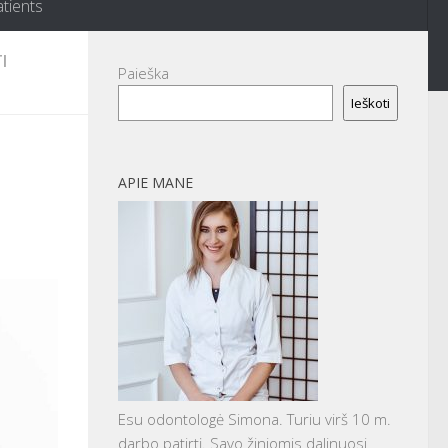
atients
I
Paieška
Ieškoti
APIE MANE
Esu odontologė Simona. Turiu virš 10 m.
darbo patirtį. Savo žiniomis dalinuosi