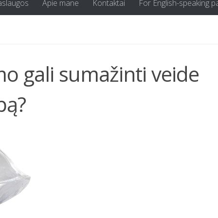
aslaugos
Apie mane
Kontaktai
For English-speaking p
o gali sumažinti veide
pą?