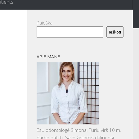
atients
Paieška
Ieškoti
APIE MANE
Esu odontologė Simona. Turiu virš 10 m.
darbo patirtį. Savo žiniomis dalinuosi