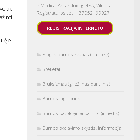
InMedica, Antakalnio g. 48A, Vilnius
 veide
Registratūros tel.: +37052199927
žinti
REGISTRACIJA INTERNETU
ulėje
Blogas burnos kvapas (halitozė)
Breketai
Bruksizmas (griežimas dantimis)
Burnos irigatorius
Burnos patologiniai dariniai (ir ne tik)
Burnos skalavimo skystis. Informacija