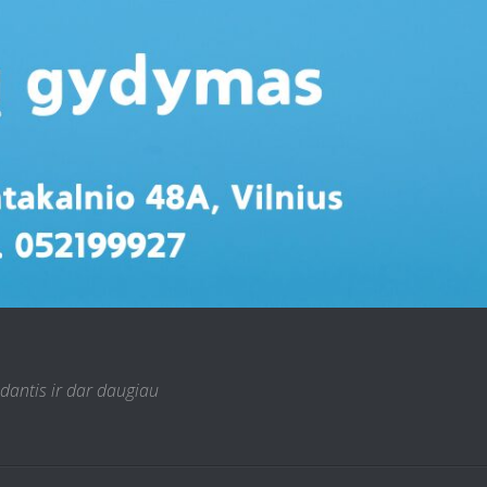
 dantis ir dar daugiau