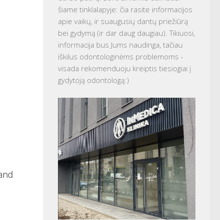
šiame tinklalapyje: čia rasite informacijos
apie vaikų, ir suaugusių dantų priežiūrą
bei gydymą (ir dar daug daugiau). Tikiuosi,
informacija bus Jums naudinga, tačiau
iškilus odontologinėms problemoms -
visada rekomenduoju kreiptis tiesiogiai į
gydytoją odontologą:)
 and