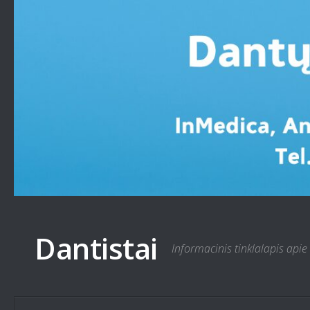
Skip to content
Dantistai
Informacinis tinklalapis apie