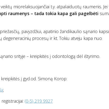
eiktų miorelaksuojančiai t.y. atpalaiduotų raumenis. Jei
mpti raumenys – tada tokia kapa gali pagelbėti
suma
 priežasčių, pavyzdžiui, apatinio žandikaulio sąnario kaps
ių degeneracinių procesų ir kt. Tokiu atveju kapa nuo
nario srityje – kreipkitės į odontologą dėl ištyrimo.
 kreipkitės į gyd.od. Simoną Korop:
dą
;
registracijai:
(0-5) 219 9927