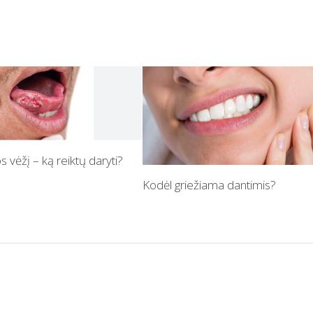
s vėžį – ką reiktų daryti?
Kodėl griežiama dantimis?