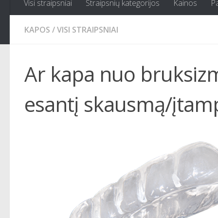
Visi straipsniai
Straipsnių kategorijos
Kainos
P
KAPOS
/
VISI STRAIPSNIAI
Ar kapa nuo bruksizm
esantį skausmą/įtam