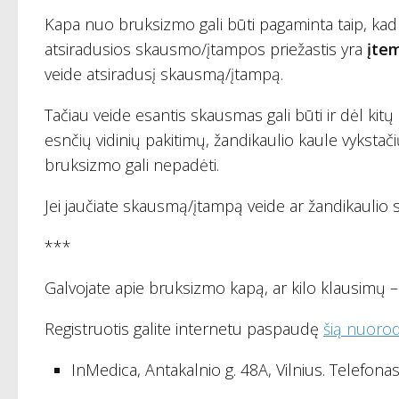
Kapa nuo bruksizmo gali būti pagaminta taip, kad v
atsiradusios skausmo/įtampos priežastis yra
įte
veide atsiradusį skausmą/įtampą.
Tačiau veide esantis skausmas gali būti ir dėl kitų
esnčių vidinių pakitimų, žandikaulio kaule vykstač
bruksizmo gali nepadėti.
Jei jaučiate skausmą/įtampą veide ar žandikaulio są
***
Galvojate apie bruksizmo kapą, ar kilo klausimų –
Registruotis galite internetu paspaudę
šią nuoro
InMedica, Antakalnio g. 48A, Vilnius. Telefonas 