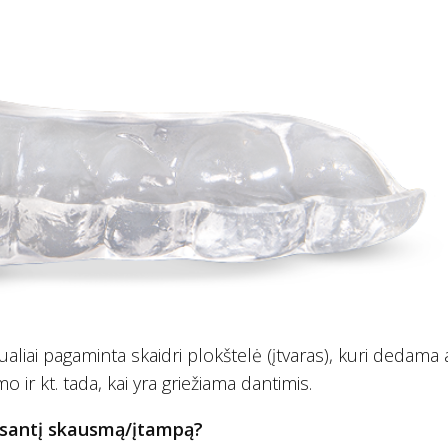
dualiai pagaminta skaidri plokštelė (įtvaras), kuri dedama
 ir kt. tada, kai yra griežiama dantimis.
esantį skausmą/įtampą?