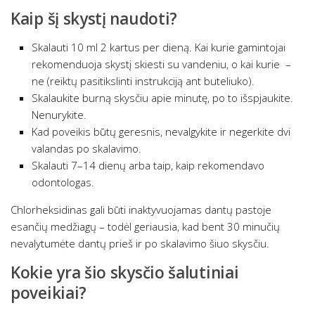
Kaip šį skystį naudoti?
Skalauti 10 ml 2 kartus per dieną. Kai kurie gamintojai
rekomenduoja skystį skiesti su vandeniu, o kai kurie –
ne (reiktų pasitikslinti instrukciją ant buteliuko).
Skalaukite burną skysčiu apie minutę, po to išspjaukite.
Nenurykite.
Kad poveikis būtų geresnis, nevalgykite ir negerkite dvi
valandas po skalavimo.
Skalauti 7–14 dienų arba taip, kaip rekomendavo
odontologas.
Chlorheksidinas gali būti inaktyvuojamas dantų pastoje
esančių medžiagų – todėl geriausia, kad bent 30 minučių
nevalytumėte dantų prieš ir po skalavimo šiuo skysčiu.
Kokie yra šio skysčio šalutiniai
poveikiai?