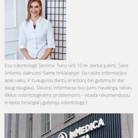
Esu odontologė Simona. Turiu virš 10 m. darbo patirtį. Savo
žiniomis dalinuosi šiame tinklalapyje: čia rasite informacijos
apie vaikų, ir suaugusių dantų priežiūrą bei gydymą (ir dar
daug daugiau). Tikiuosi, informacija bus Jums naudinga, tačiau
iškilus odontologinėms problemoms - visada rekomenduoju
kreiptis tiesiogiai į gydytoją odontologą:)