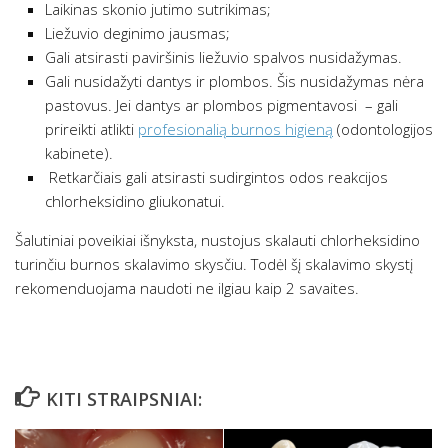
Laikinas skonio jutimo sutrikimas;
Liežuvio deginimo jausmas;
Gali atsirasti paviršinis liežuvio spalvos nusidažymas.
Gali nusidažyti dantys ir plombos. Šis nusidažymas nėra
pastovus. Jei dantys ar plombos pigmentavosi – gali
prireikti atlikti
profesionalią burnos higieną
(odontologijos
kabinete).
Retkarčiais gali atsirasti sudirgintos odos reakcijos
chlorheksidino gliukonatui.
Šalutiniai poveikiai išnyksta, nustojus skalauti chlorheksidino
turinčiu burnos skalavimo skysčiu. Todėl šį skalavimo skystį
rekomenduojama naudoti ne ilgiau kaip 2 savaites.
KITI STRAIPSNIAI: