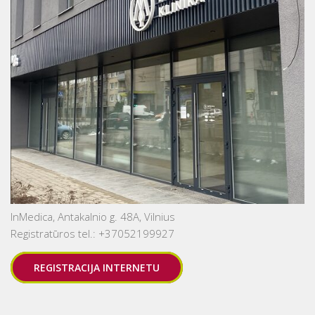
InMedica, Antakalnio g. 48A, Vilnius
Registratūros tel.: +37052199927
REGISTRACIJA INTERNETU