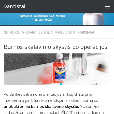
Dantistai
Skip to content
CHIRURGIJA
/
DANTIES ŠALINIMAS
/
VISI STRAIPSNIAI
Burnos skalavimo skystis po operacijos
Po danties šalinimo, implantacijos ar kitų chirurginių
intervencijų gali būti rekomendojama skalauti burną su
antibakteriniu burnos skalavimo skysčiu.
Svarbu žinoti,
kad dažniausiai negalima skalauti IŠKART, reikalinga, kad po