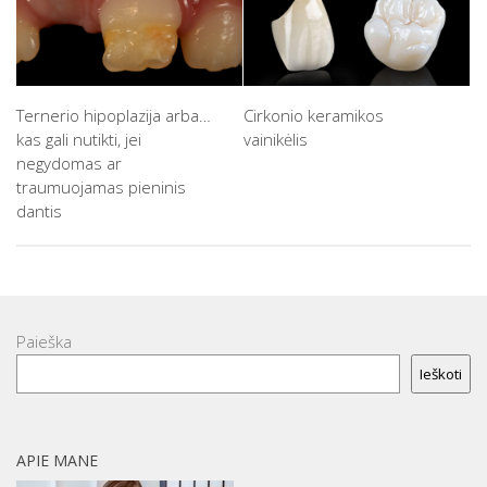
Ternerio hipoplazija arba…
Cirkonio keramikos
kas gali nutikti, jei
vainikėlis
negydomas ar
traumuojamas pieninis
dantis
Paieška
Ieškoti
APIE MANE