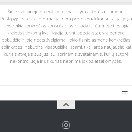
Šioje svetainėje pateikta informacija yra autorės nuomonė.
Puslapyje pateikta informacija: nėra profesionali konsultacija (jeigu
jums reikia konkrečios konsultacijos, visada turėtumėte tiesiogiai
kreiptis į tinkamą kvalifikaciją turintį specialistą); yra bendro
pobūdžio ir joje neatsižvelgiama į jokio fizinio asmens konkrečias
aplinkybes; nebūtinai visapusiška, išsami, tiksli arba naujausia; kai
kuriais atvejais susijusi su išorinėmis svetainėmis, kurių autorė
nekontroliuoja ir už kurias nepriima jokios atsakomybės.