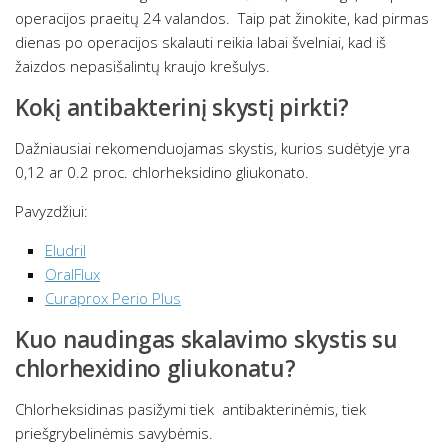
operacijos praeitų 24 valandos. Taip pat žinokite, kad pirmas
dienas po operacijos skalauti reikia labai švelniai, kad iš
žaizdos nepasišalintų kraujo krešulys.
Kokį antibakterinį skystį pirkti?
Dažniausiai rekomenduojamas skystis, kurios sudėtyje yra
0,12 ar 0.2 proc. chlorheksidino gliukonato.
Pavyzdžiui:
Eludril
OralFlux
Curaprox Perio Plus
Kuo naudingas skalavimo skystis su
chlorhexidino gliukonatu?
Chlorheksidinas pasižymi tiek antibakterinėmis, tiek
priešgrybelinėmis savybėmis.