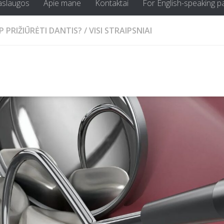
aslaugos
Apie mane
Kontaktai
For English-speaking p
P PRIŽIŪRĖTI DANTIS?
/
VISI STRAIPSNIAI