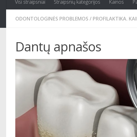
Visi straipsniai
Straipsnių kategorijos
Kainos
P
ODONTOLOGINĖS PROBLEMOS
/
PROFILAKTIKA. KAI
Dantų apnašos