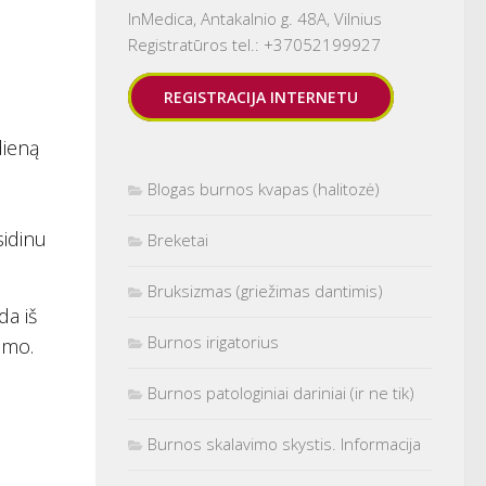
InMedica, Antakalnio g. 48A, Vilnius
Registratūros tel.: +37052199927
REGISTRACIJA INTERNETU
dieną
Blogas burnos kvapas (halitozė)
sidinu
Breketai
Bruksizmas (griežimas dantimis)
a iš
Burnos irigatorius
imo.
Burnos patologiniai dariniai (ir ne tik)
Burnos skalavimo skystis. Informacija