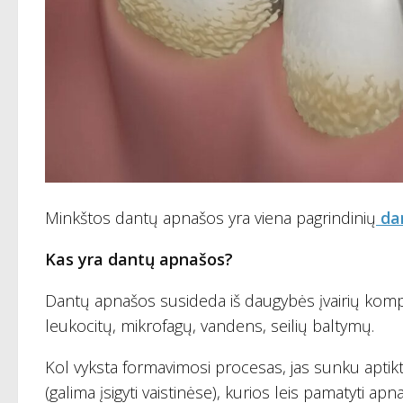
Minkštos dantų apnašos yra viena pagrindinių
da
Kas yra dantų apnašos?
Dantų apnašos susideda iš daugybės įvairių kompo
leukocitų, mikrofagų, vandens, seilių baltymų.
Kol vyksta formavimosi procesas, jas sunku aptikt
(galima įsigyti vaistinėse), kurios leis pamatyti ap