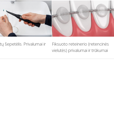
tų šepetėlis. Privalumai ir
Fiksuoto reteinerio (retencinės
vielutės) privalumai ir trūkumai