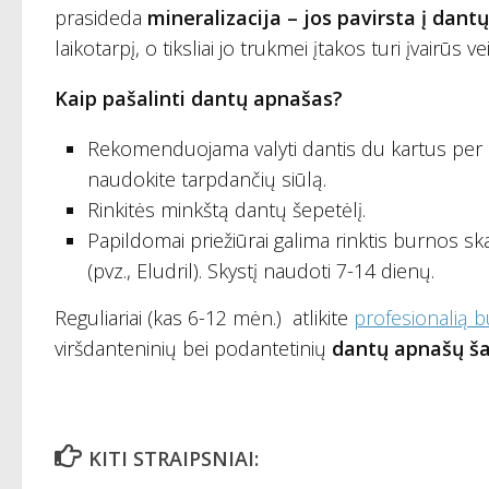
prasideda
mineralizacija – jos pavirsta į dan
laikotarpį, o tiksliai jo trukmei įtakos turi įvairūs 
Kaip pašalinti dantų apnašas?
Rekomenduojama valyti dantis du kartus per d
naudokite tarpdančių siūlą.
Rinkitės minkštą dantų šepetėlį.
Papildomai priežiūrai galima rinktis burnos sk
(pvz., Eludril). Skystį naudoti 7-14 dienų.
Reguliariai (kas 6-12 mėn.) atlikite
profesionalią 
viršdanteninių bei podantetinių
dantų apnašų ša
KITI STRAIPSNIAI: