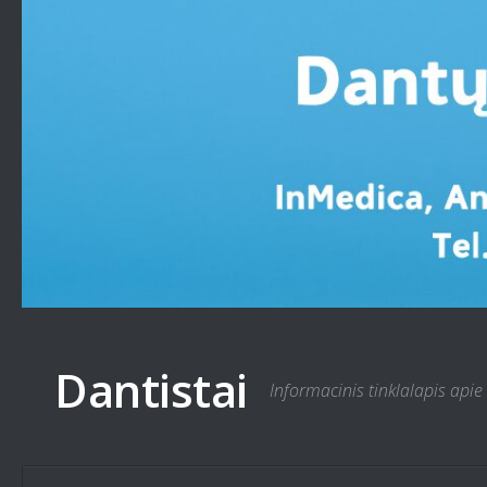
Skip to content
Dantistai
Informacinis tinklalapis apie