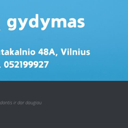
 dantis ir dar daugiau