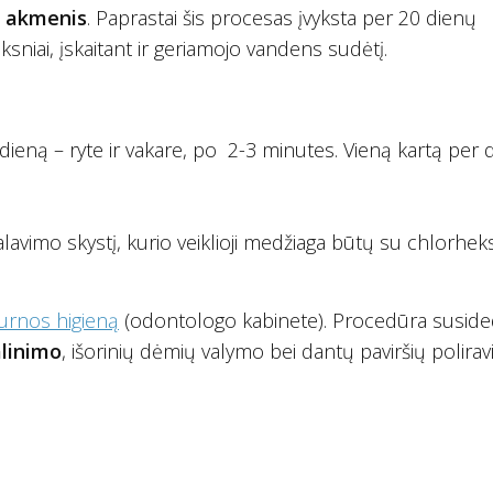
tų akmenis
. Paprastai šis procesas įvyksta per 20 dienų
veiksniai, įskaitant ir geriamojo vandens sudėtį.
ieną – ryte ir vakare, po 2-3 minutes. Vieną kartą per 
alavimo skystį, kurio veiklioji medžiaga būtų su chlorhek
burnos higieną
(odontologo kabinete). Procedūra susided
linimo
, išorinių dėmių valymo bei dantų paviršių polirav