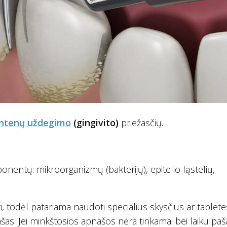
ntenų uždegimo
(gingivito)
priežasčių.
nentų: mikroorganizmų (bakterijų), epitelio ląstelių,
i, todėl patariama naudoti specialius skysčius ar tablete
našas. Jei minkštosios apnašos nėra tinkamai bei laiku paš