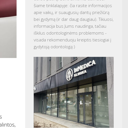
šiame tinklalapyje: čia rasite informacijos
apie vaikų, ir suaugusių dantų priežiūrą
bei gydymą (ir dar daug daugiau). Tikiuosi,
informacija bus Jums naudinga, tačiau
iškilus odontologinėms problemoms -
visada rekomenduoju kreiptis tiesiogiai į
gydytoją odontologą:)
s
alintos,