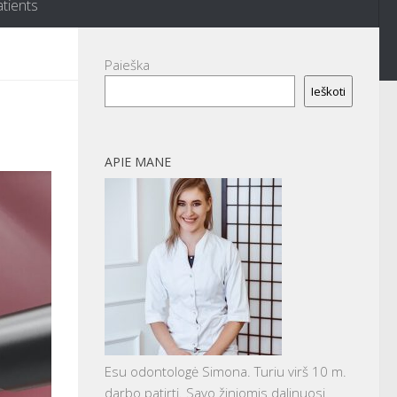
atients
Paieška
Ieškoti
APIE MANE
Esu odontologė Simona. Turiu virš 10 m.
darbo patirtį. Savo žiniomis dalinuosi