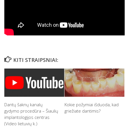
KITI STRAIPSNIAI:
Dantų šaknų kanalų
Kokie požymiai išduoda, kad
gydymo procedūra – Šiaulių
griežiate dantimis?
implantologijos centras
(Video lietuvių k.)