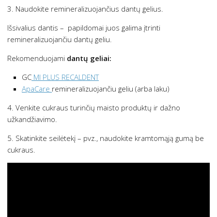
3. Naudokite remineralizuojančius dantų gelius.
Išsivalius dantis – papildomai juos galima įtrinti
remineralizuojančiu dantų geliu.
Rekomenduojami
dantų geliai:
GC
MI PLUS RECALDENT
ApaCare
remineralizuojančiu geliu (arba laku)
4. Venkite cukraus turinčių maisto produktų ir dažno
užkandžiavimo.
5. Skatinkite seilėtekį – pvz., naudokite kramtomąją gumą be
cukraus.