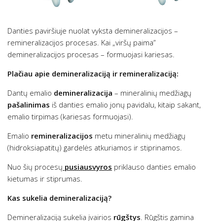
Danties paviršiuje nuolat vyksta demineralizacijos –
remineralizacijos procesas. Kai „viršų paima”
demineralizacijos procesas – formuojasi kariesas.
Plačiau apie demineralizaciją ir remineralizaciją:
Dantų emalio
demineralizacija
– mineralinių medžiagų
pašalinimas
iš danties emalio jonų pavidalu, kitaip sakant,
emalio tirpimas (kariesas formuojasi).
Emalio
remineralizacijos
metu mineralinių medžiagų
(hidroksiapatitų) gardelės atkuriamos ir stiprinamos.
Nuo šių procesų
pusiausvyros
priklauso danties emalio
kietumas ir stiprumas.
Kas sukelia demineralizaciją?
Demineralizaciją sukelia įvairios
rūgštys
. Rūgštis gamina