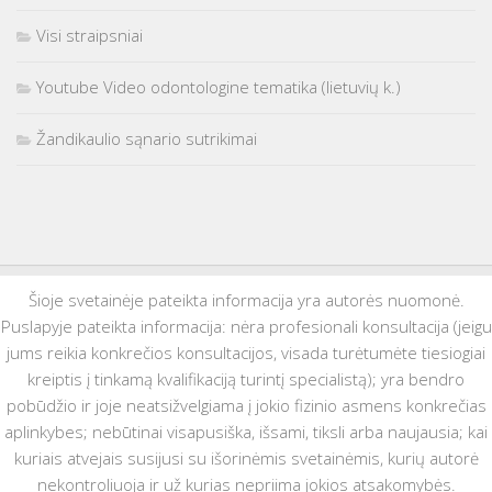
Visi straipsniai
Youtube Video odontologine tematika (lietuvių k.)
Žandikaulio sąnario sutrikimai
Šioje svetainėje pateikta informacija yra autorės nuomonė.
Puslapyje pateikta informacija: nėra profesionali konsultacija (jeigu
jums reikia konkrečios konsultacijos, visada turėtumėte tiesiogiai
kreiptis į tinkamą kvalifikaciją turintį specialistą); yra bendro
pobūdžio ir joje neatsižvelgiama į jokio fizinio asmens konkrečias
aplinkybes; nebūtinai visapusiška, išsami, tiksli arba naujausia; kai
kuriais atvejais susijusi su išorinėmis svetainėmis, kurių autorė
nekontroliuoja ir už kurias nepriima jokios atsakomybės.