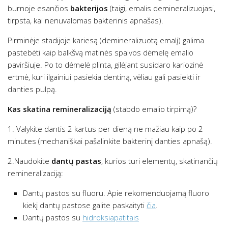
burnoje esančios
bakterijos
(taigi, emalis demineralizuojasi,
tirpsta, kai nenuvalomas bakterinis apnašas).
Pirminėje stadijoje kariesą (demineralizuotą emalį) galima
pastebėti kaip balkšvą matinės spalvos dėmelę emalio
paviršiuje. Po to dėmelė plinta, gilėjant susidaro kariozinė
ertmė, kuri ilgainiui pasiekia dentiną, vėliau gali pasiekti ir
danties pulpą.
Kas skatina remineralizaciją
(stabdo emalio tirpimą)?
1. Valykite dantis 2 kartus per dieną ne mažiau kaip po 2
minutes (mechaniškai pašalinkite bakterinį danties apnašą).
2.Naudokite
dantų
pastas
, kurios turi elementų, skatinančių
remineralizaciją:
Dantų pastos su fluoru. Apie rekomenduojamą fluoro
kiekį dantų pastose galite paskaityti
čia
.
Dantų pastos su
hidroksiapatitais