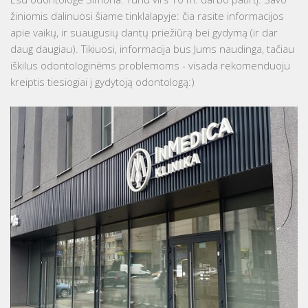
žiniomis dalinuosi šiame tinklalapyje: čia rasite informacijos
apie vaikų, ir suaugusių dantų priežiūrą bei gydymą (ir dar
daug daugiau). Tikiuosi, informacija bus Jums naudinga, tačiau
iškilus odontologinėms problemoms - visada rekomenduoju
kreiptis tiesiogiai į gydytoją odontologą:)