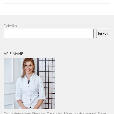
Paieška
Ieškoti
APIE MANE
Esu odontologė Simona. Turiu virš 10 m. darbo patirtį. Savo