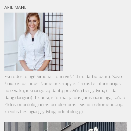
APIE MANE
Esu odontologė Simona. Turiu virš 10 m. darbo patirtį. Savo
žiniomis dalinuosi šiame tinklalapyje: čia rasite informacijos
apie vaikų, ir suaugusių dantų priežiūrą bei gydymą (ir dar
daug daugiau). Tikiuosi, informacija bus Jums naudinga, tačiau
iškilus odontologinėms problemoms - visada rekomenduoju
kreiptis tiesiogiai į gydytoją odontologą:)