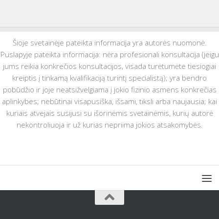
Šioje svetainėje pateikta informacija yra autorės nuomonė.
Puslapyje pateikta informacija: nėra profesionali konsultacija (jeigu
jums reikia konkrečios konsultacijos, visada turėtumėte tiesiogiai
kreiptis į tinkamą kvalifikaciją turintį specialistą); yra bendro
pobūdžio ir joje neatsižvelgiama į jokio fizinio asmens konkrečias
aplinkybes; nebūtinai visapusiška, išsami, tiksli arba naujausia; kai
kuriais atvejais susijusi su išorinėmis svetainėmis, kurių autorė
nekontroliuoja ir už kurias nepriima jokios atsakomybės.