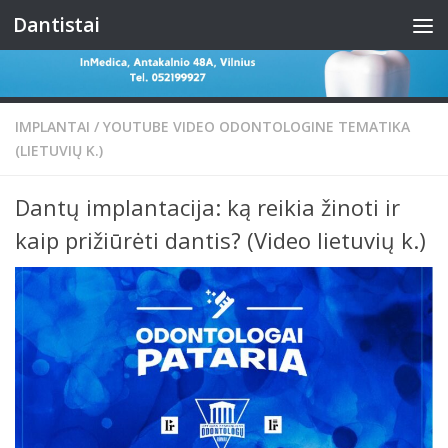
Dantistai
Skip to content
IMPLANTAI
/
YOUTUBE VIDEO ODONTOLOGINE TEMATIKA
(LIETUVIŲ K.)
Dantų implantacija: ką reikia žinoti ir
kaip prižiūrėti dantis? (Video lietuvių k.)