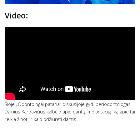
Video:
Šioje „Odontologai pataria“ diskusijoje gyd. periodontologas
Dainius Karpavičius kalbėjo apie dantų implantaciją: ką apie tai
reikia žinoti ir kaip prižiūrėti dantis.