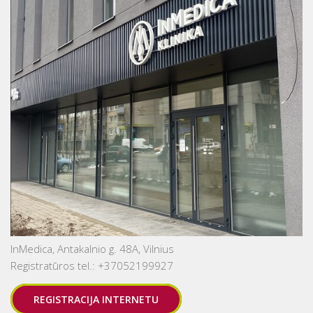
InMedica, Antakalnio g. 48A, Vilnius
Registratūros tel.: +37052199927
REGISTRACIJA INTERNETU