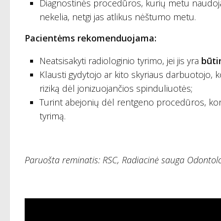
Diagnostinės procedūros, kurių metu naudojam
nekelia, netgi jas atlikus nėštumo metu.
Pacientėms rekomenduojama:
Neatsisakyti radiologinio tyrimo, jei jis yra
būti
Klausti gydytojo ar kito skyriaus darbuotojo
riziką dėl jonizuojančios spinduliuotės;
Turint abejonių dėl rentgeno procedūros, kons
tyrimą.
Paruošta reminatis: RSC, Radiacinė sauga Odontolo