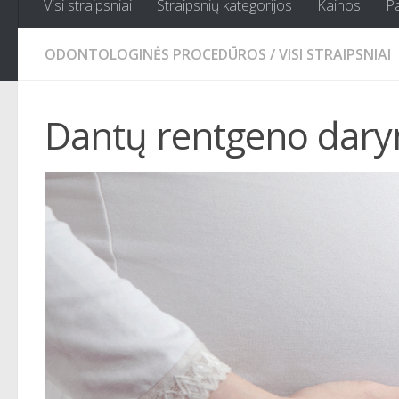
Visi straipsniai
Straipsnių kategorijos
Kainos
P
ODONTOLOGINĖS PROCEDŪROS
/
VISI STRAIPSNIAI
Dantų rentgeno dar