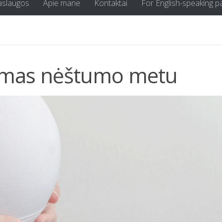
aslaugos
Apie mane
Kontaktai
For English-speaking p
ymas nėštumo metu