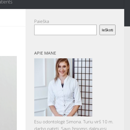
atients
Paieška
Ieškoti
APIE MANE
Esu odontologė Simona. Turiu virš 10 m.
darbo patirtį. Savo žiniomis dalinuosi