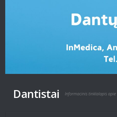
Skip to content
Dantistai
Informacinis tinklalapis apie