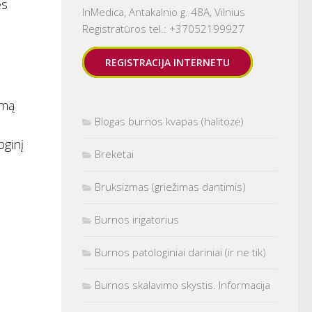
ės
InMedica, Antakalnio g. 48A, Vilnius
Registratūros tel.: +37052199927
REGISTRACIJA INTERNETU
imą
Blogas burnos kvapas (halitozė)
oginį
Breketai
Bruksizmas (griežimas dantimis)
Burnos irigatorius
Burnos patologiniai dariniai (ir ne tik)
Burnos skalavimo skystis. Informacija