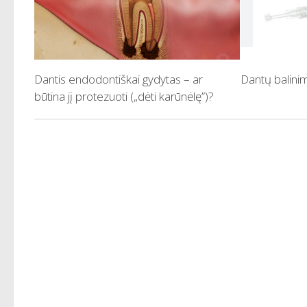
Dantis endodontiškai gydytas – ar
Dantų balini
būtina jį protezuoti („dėti karūnėlę”)?