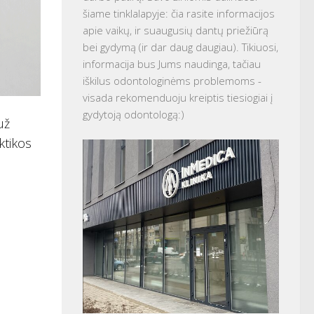
šiame tinklalapyje: čia rasite informacijos
apie vaikų, ir suaugusių dantų priežiūrą
bei gydymą (ir dar daug daugiau). Tikiuosi,
informacija bus Jums naudinga, tačiau
iškilus odontologinėms problemoms -
visada rekomenduoju kreiptis tiesiogiai į
gydytoją odontologą:)
už
ktikos