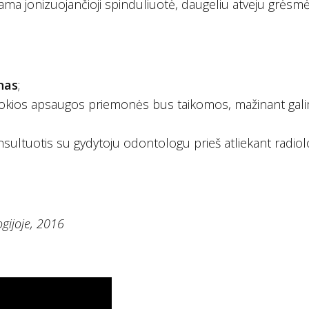
a jonizuojančioji spinduliuotė, daugeliu atveju grėsm
nas
;
, kokios apsaugos priemonės bus taikomos, mažinant gal
ultuotis su gydytoju odontologu prieš atliekant radiol
gijoje, 2016