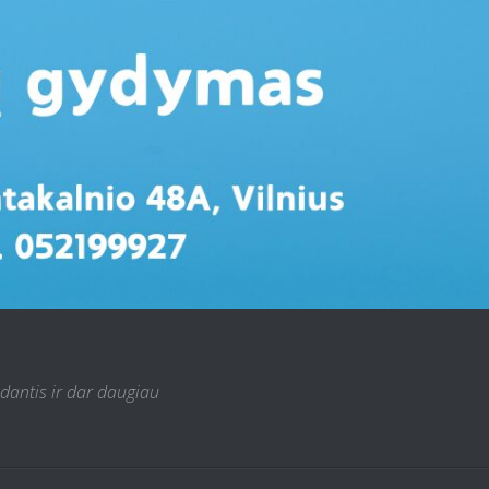
 dantis ir dar daugiau