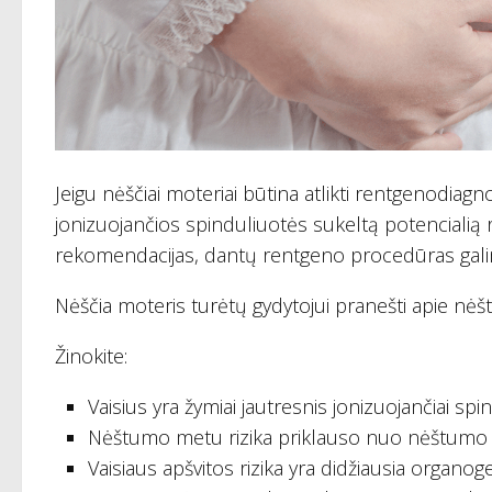
Jeigu nėščiai moteriai būtina atlikti rentgenodiag
jonizuojančios spinduliuotės sukeltą potencialią r
rekomendacijas, dantų rentgeno procedūras ga
Nėščia moteris turėtų gydytojui pranešti apie nė
Žinokite:
Vaisius yra žymiai jautresnis jonizuojančiai spin
Nėštumo metu rizika priklauso nuo nėštumo s
Vaisiaus apšvitos rizika yra didžiausia organo