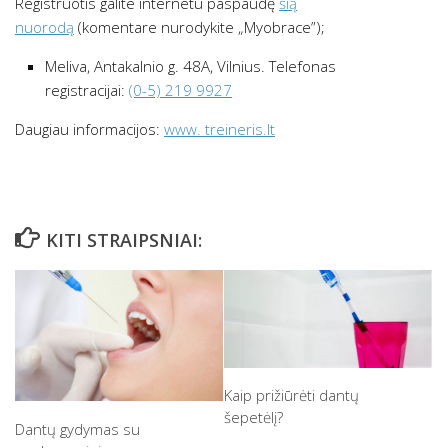
Registruotis galite internetu paspaudę
šią
nuorodą
(komentare nurodykite „Myobrace”);
Meliva, Antakalnio g. 48A, Vilnius. Telefonas
registracijai:
(0-5) 219 9927
Daugiau informacijos:
www. treineris.lt
KITI STRAIPSNIAI:
Kaip prižiūrėti dantų
šepetėlį?
Dantų gydymas su