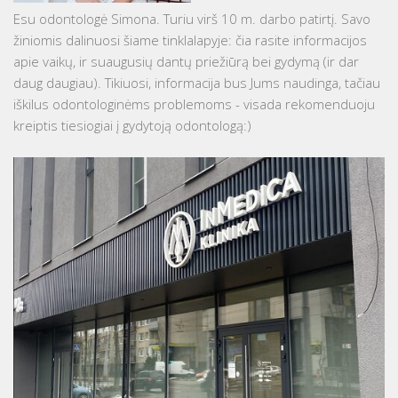
Esu odontologė Simona. Turiu virš 10 m. darbo patirtį. Savo
žiniomis dalinuosi šiame tinklalapyje: čia rasite informacijos
apie vaikų, ir suaugusių dantų priežiūrą bei gydymą (ir dar
daug daugiau). Tikiuosi, informacija bus Jums naudinga, tačiau
iškilus odontologinėms problemoms - visada rekomenduoju
kreiptis tiesiogiai į gydytoją odontologą:)