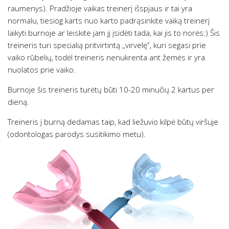
raumenys). Pradžioje vaikas treinerį išspjaus ir tai yra
normalu, tiesiog karts nuo karto padrąsinkite vaiką treinerį
laikyti burnoje ar leiskite jam jį įsidėti tada, kai jis to norės:) Šis
treineris turi specialią pritvirtintą „virvelę”, kuri segasi prie
vaiko rūbelių, todėl treineris nenukrenta ant žemės ir yra
nuolatos prie vaiko.
Burnoje šis treineris turėtų būti 10-20 minučių 2 kartus per
dieną.
Treineris į burną dedamas taip, kad liežuvio kilpė būtų viršuje
(odontologas parodys susitikimo metu).