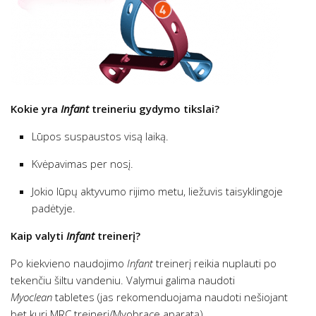
Kokie yra
Infant
treineriu gydymo tikslai?
Lūpos suspaustos visą laiką.
Kvėpavimas per nosį.
Jokio lūpų aktyvumo rijimo metu, liežuvis taisyklingoje
padėtyje.
Kaip valyti
Infant
treinerį?
Po kiekvieno naudojimo
Infant
treinerį reikia nuplauti po
tekenčiu šiltu vandeniu. Valymui galima naudoti
Myoclean
tabletes (jas rekomenduojama naudoti nešiojant
bet kurį MRC treinerį/Myobrace aparatą)