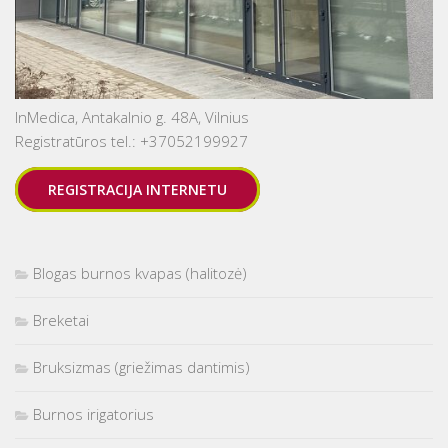
InMedica, Antakalnio g. 48A, Vilnius
Registratūros tel.: +37052199927
REGISTRACIJA INTERNETU
Blogas burnos kvapas (halitozė)
Breketai
Bruksizmas (griežimas dantimis)
Burnos irigatorius