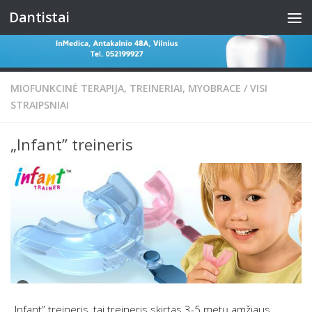
Dantistai
Skip to content
MIOFUNKCINĖ TERAPIJA, TREINERIAI, MYOBRACE
/
VISI
STRAIPSNIAI
„Infant” treineris
„Infant” treineris, tai treineris skirtas 3-5 metų amžiaus