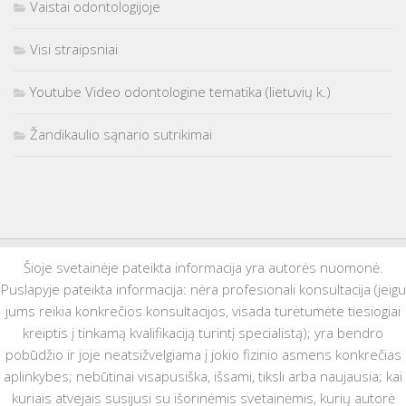
Vaistai odontologijoje
Visi straipsniai
Youtube Video odontologine tematika (lietuvių k.)
Žandikaulio sąnario sutrikimai
Šioje svetainėje pateikta informacija yra autorės nuomonė.
Puslapyje pateikta informacija: nėra profesionali konsultacija (jeigu
jums reikia konkrečios konsultacijos, visada turėtumėte tiesiogiai
kreiptis į tinkamą kvalifikaciją turintį specialistą); yra bendro
pobūdžio ir joje neatsižvelgiama į jokio fizinio asmens konkrečias
aplinkybes; nebūtinai visapusiška, išsami, tiksli arba naujausia; kai
kuriais atvejais susijusi su išorinėmis svetainėmis, kurių autorė