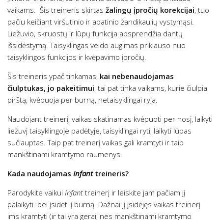
vaikams. Šis treineris skirtas
žalingų įpročių korekcijai
, tuo
pačiu keičiant viršutinio ir apatinio žandikaulių vystymąsi.
Liežuvio, skruostų ir lūpų funkcija apsprendžia dantų
išsidėstymą. Taisyklingas veido augimas priklauso nuo
taisyklingos funkcijos ir kvėpavimo įpročių.
Šis treineris ypač tinkamas,
kai nebenaudojamas
čiulptukas, jo pakeitimui
, tai pat tinka vaikams, kurie čiulpia
pirštą, kvėpuoja per burną, netaisyklingai ryja.
Naudojant treinerį, vaikas skatinamas kvėpuoti per nosį, laikyti
liežuvį taisyklingoje padėtyje, taisyklingai ryti, laikyti lūpas
sučiauptas. Taip pat treinerį vaikas gali kramtyti ir taip
mankštinami kramtymo raumenys.
Kada naudojamas
Infant
treineris?
Parodykite vaikui
Infant
treinerį ir leiskite jam pačiam jį
palaikyti bei įsidėti į burną. Dažnai jį įsidėjęs vaikas treinerį
ims kramtyti (ir tai yra gerai, nes mankštinami kramtymo