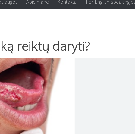
aslaugos
Apie mane
Kontaktai
For English-speaking p
 ką reiktų daryti?