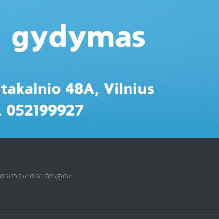
 dantis ir dar daugiau