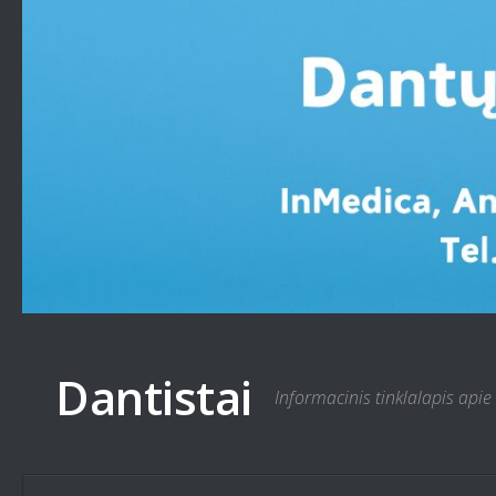
Skip to content
Dantistai
Informacinis tinklalapis apie