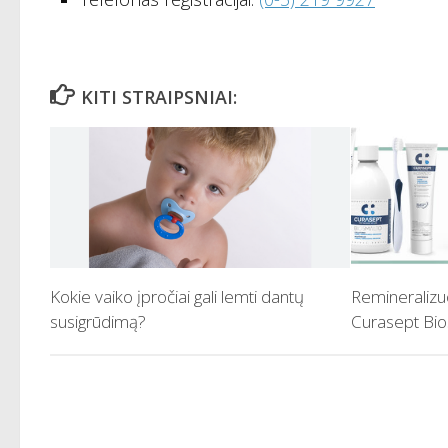
KITI STRAIPSNIAI:
Kokie vaiko įpročiai gali lemti dantų
Remineralizu
susigrūdimą?
Curasept Bi