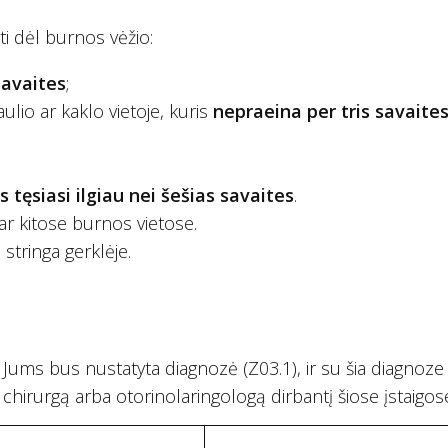
i dėl burnos vėžio:
savaites
;
lio ar kaklo vietoje, kuris
nepraeina per tris savaite
tęsiasi ilgiau nei šešias savaites
.
ar kitose burnos vietose.
stringa gerklėje.
 Jums bus nustatyta diagnozė (Z03.1), ir su šia diagnoze
ų chirurgą arba otorinolaringologą dirbantį šiose įstaigos