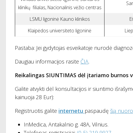
San
klinikų filialas, Nacionalinis vėžio centras
LSMU ligoninė Kauno klinikos
E
Klaipėdos universiteto ligoninė
Liep
Pastaba: Jei gydytojas esveikatoje nurodė diagnoz
Daugiau informacijos rasite
ČIA
.
Reikalingas SIUNTIMAS dėl įtariamo burnos v
Galite atvykti dėl konsultacijos ir siuntimo išra
kainuoja 28 Eur):
Registruotis galite
internetu
paspaudę
šią nuor
InMedica, Antakalnio g. 48A, Vilnius.
Telefonas registracijai:
(0-5) 219 9927