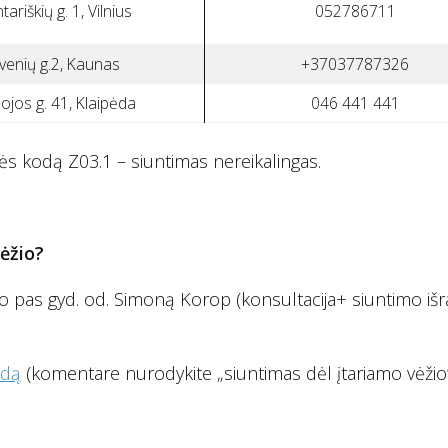
tariškių g. 1, Vilnius
052786711
ivenių g.2, Kaunas
+37037787326
ojos g. 41, Klaipėda
046 441 441
ės kodą Z03.1 – siuntimas nereikalingas.
ėžio?
šymo pas gyd. od. Simoną Korop (konsultacija+ siuntimo i
odą
(komentare nurodykite „siuntimas dėl įtariamo vėžio”