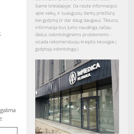
šiame tinklalapyje: čia rasite informacijos
apie vaikų, ir suaugusių dantų priežiūrą
bei gydymą (ir dar daug daugiau). Tikiuosi,
informacija bus Jums naudinga, tačiau
s
;
iškilus odontologinėms problemoms -
visada rekomenduoju kreiptis tiesiogiai į
gydytoją odontologą:)
 galima
e: