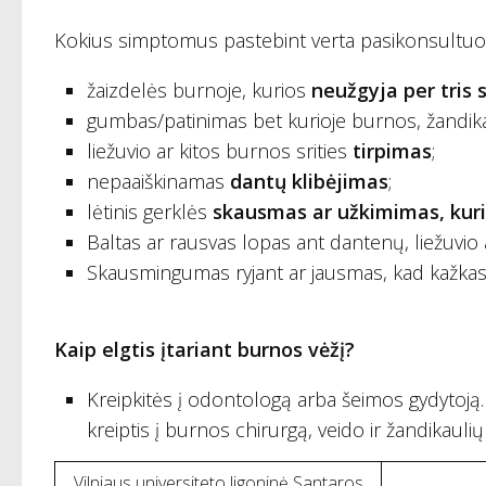
Kokius simptomus pastebint verta pasikonsultuot
žaizdelės burnoje, kurios
neužgyja per tris 
gumbas/patinimas bet kurioje burnos, žandikau
liežuvio ar kitos burnos srities
tirpimas
;
nepaaiškinamas
dantų klibėjimas
;
lėtinis gerklės
skausmas ar užkimimas, kuris 
Baltas ar rausvas lopas ant dantenų, liežuvio 
Skausmingumas ryjant ar jausmas, kad kažkas 
Kaip elgtis įtariant burnos vėžį?
Kreipkitės į odontologą arba šeimos gydytoją.
kreiptis į burnos chirurgą, veido ir žandikauli
Vilniaus universiteto ligoninė Santaros