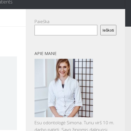
atients
Paieška
Ieškoti
APIE MANE
Esu odontologė Simona. Turiu virš 10 m.
darbo patirtį. Savo žiniomis dalinuosi