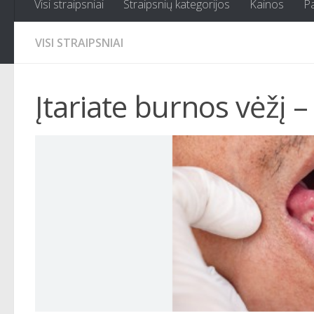
Visi straipsniai
Straipsnių kategorijos
Kainos
P
VISI STRAIPSNIAI
Įtariate burnos vėžį –