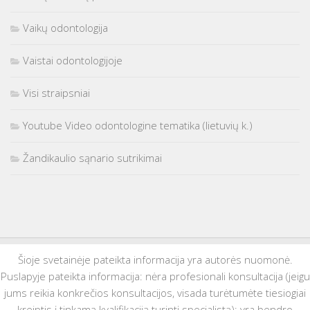
Vaikų odontologija
Vaistai odontologijoje
Visi straipsniai
Youtube Video odontologine tematika (lietuvių k.)
Žandikaulio sąnario sutrikimai
Šioje svetainėje pateikta informacija yra autorės nuomonė.
Puslapyje pateikta informacija: nėra profesionali konsultacija (jeigu
jums reikia konkrečios konsultacijos, visada turėtumėte tiesiogiai
kreiptis į tinkamą kvalifikaciją turintį specialistą); yra bendro