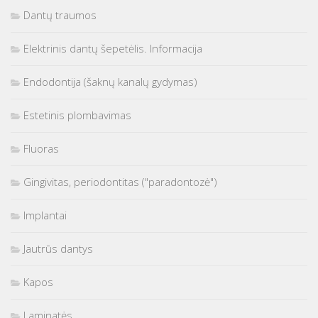
Dantų traumos
Elektrinis dantų šepetėlis. Informacija
Endodontija (šaknų kanalų gydymas)
Estetinis plombavimas
Fluoras
Gingivitas, periodontitas ("paradontozė")
Implantai
Jautrūs dantys
Kapos
Laminatės