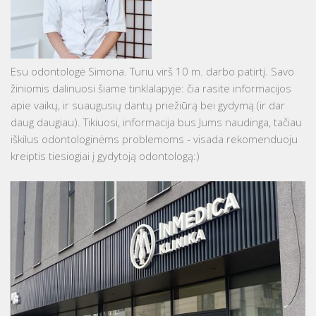
Esu odontologė Simona. Turiu virš 10 m. darbo patirtį. Savo
žiniomis dalinuosi šiame tinklalapyje: čia rasite informacijos
apie vaikų, ir suaugusių dantų priežiūrą bei gydymą (ir dar
daug daugiau). Tikiuosi, informacija bus Jums naudinga, tačiau
iškilus odontologinėms problemoms - visada rekomenduoju
kreiptis tiesiogiai į gydytoją odontologą:)