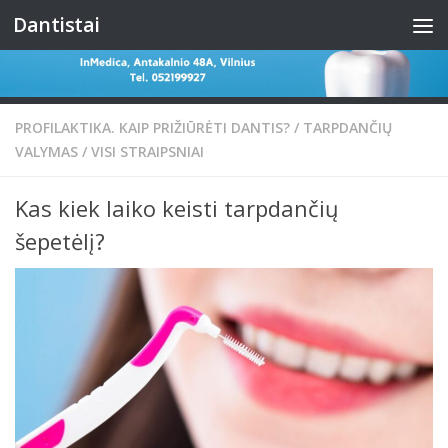
Dantistai
Skip to content
PROFILAKTIKA. KAIP PRIŽIŪRĖTI DANTIS?
/
TARPDANČIŲ
VALYMAS
/
VISI STRAIPSNIAI
Kas kiek laiko keisti tarpdančių
šepetėlį?