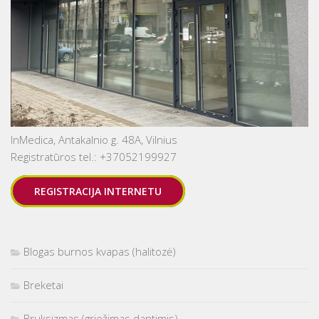
InMedica, Antakalnio g. 48A, Vilnius
Registratūros tel.: +37052199927
REGISTRACIJA INTERNETU
Blogas burnos kvapas (halitozė)
Breketai
Bruksizmas (griežimas dantimis)