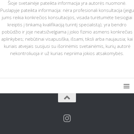
Šioje svetainėje pateikta informacija yra autorės nuomonė.
Puslapyje pateikta informacija: nėra profesionali konsultacija (jeigu
jums reikia konkrečios konsultacijos, visada turėtumėte tiesiogiai
kreiptis į tinkamą kvalifikaciją turintį specialistą); yra bendro
pobūdžio ir joje neatsižvelgiama į jokio fizinio asmens konkrečias
aplinkybes; nebūtinai visapusiška, išsami, tiksli arba naujausia; kai
kuriais atvejais susijusi su išorinėmis svetainėmis, kurių autorė
nekontroliuoja ir už kurias nepriima jokios atsakomybės.