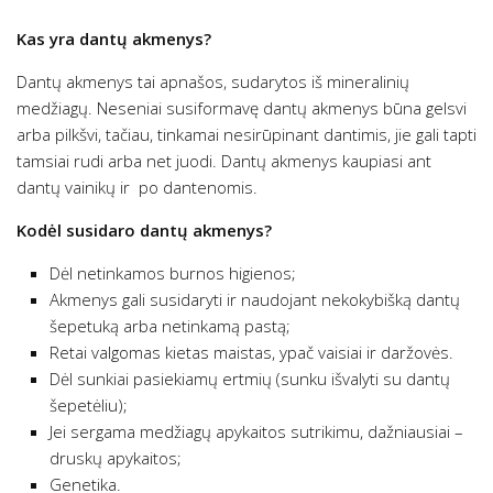
Kas yra dantų akmenys?
Dantų akmenys tai apnašos, sudarytos iš mineralinių
medžiagų. Neseniai susiformavę dantų akmenys būna gelsvi
arba pilkšvi, tačiau, tinkamai nesirūpinant dantimis, jie gali tapti
tamsiai rudi arba net juodi. Dantų akmenys kaupiasi ant
dantų vainikų ir po dantenomis.
Kodėl susidaro dantų akmenys?
Dėl netinkamos burnos higienos;
Akmenys gali susidaryti ir naudojant nekokybišką dantų
šepetuką arba netinkamą pastą;
Retai valgomas kietas maistas, ypač vaisiai ir daržovės.
Dėl sunkiai pasiekiamų ertmių (sunku išvalyti su dantų
šepetėliu);
Jei sergama medžiagų apykaitos sutrikimu, dažniausiai –
druskų apykaitos;
Genetika.