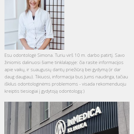
Esu odontologė Simona. Turiu virš 10 m. darbo patirtį. Savo
žiniomis dalinuosi šiame tinklalapyje: čia rasite informacijos
apie vaikų, ir suaugusių dantų priežiūrą bei gydymą (ir dar
daug daugiau). Tikiuosi, informacija bus Jums naudinga, tačiau
iškilus odontologinėms problemoms - visada rekomenduoju
kreiptis tiesiogiai į gydytoją odontologą:)