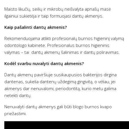
Maisto likučių, seilių ir mikrobų neišvalyta apnašų masė
ilgainiui sukietėja ir taip formuojasi dantų akmenys.
Kaip pašalinti dantų akmenis?
Rekomenduojama atlikti profesionalų burnos higieninį valymą
odontologo kabinete. Profesionalus burnos higieninis
valymas – tai dantų akmenų šalinimas ir dantų poliravimas.
Kodėl svarbu nuvalyti dantų akmenis?
Dantų akmenų paviršiuje susikaupusios bakterijos dirgina
dantenas, sukelia dantenų uždegimą gingivitą, o vėliau, jei
akmenys dar nenuvalomi, periodontitą, kurio metu galima
netekti dantų.
Nenuvalyti dantų akmenys gali būti blogo burnos kvapo
priežastimi.