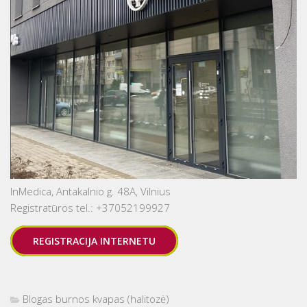
InMedica, Antakalnio g. 48A, Vilnius
Registratūros tel.: +37052199927
REGISTRACIJA INTERNETU
Blogas burnos kvapas (halitozė)