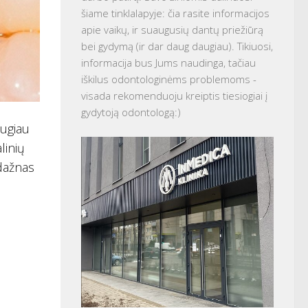
šiame tinklalapyje: čia rasite informacijos
apie vaikų, ir suaugusių dantų priežiūrą
bei gydymą (ir dar daug daugiau). Tikiuosi,
informacija bus Jums naudinga, tačiau
iškilus odontologinėms problemoms -
visada rekomenduoju kreiptis tiesiogiai į
gydytoją odontologą:)
augiau
linių
 dažnas