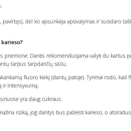
,
, pavirtęs), dėl ko apsunkėja apsivalymas ir susidaro taš
 karieso?
kos priemonė. Dantis rekomenduojama valyti du kartus p
 dantų tarpus tarpdančių siūlu.
 pakankamą fluoro kiekį (dantų patoje). Tyrimai rodo, kad 
 ir intensyvumą.
 kuriuose yra daug cukraus.
ažina riziką, jog dantys bus pažeisti karieso, o atsiradus