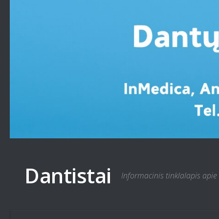
Skip to content
Dantistai
Informacinis tinklalapis apie