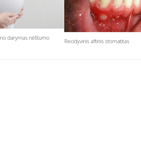
eno darymas nėštumo
Recidyvinis aftinis stomatitas