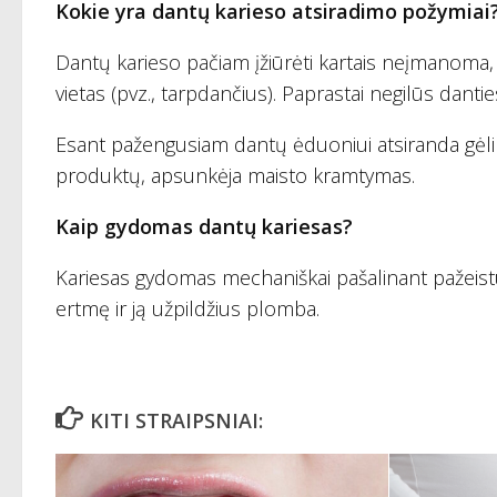
Kokie yra dantų karieso atsiradimo požymiai
Dantų karieso pačiam įžiūrėti kartais neįmanoma, 
vietas (pvz., tarpdančius). Paprastai negilūs danti
Esant pažengusiam dantų ėduoniui atsiranda gėlima
produktų, apsunkėja maisto kramtymas.
Kaip gydomas dantų kariesas?
Kariesas gydomas mechaniškai pašalinant pažeistu
ertmę ir ją užpildžius plomba.
KITI STRAIPSNIAI: