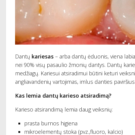
Dantų
kariesas
– arba dantų ėduonis, viena labiau
nei 90% visų pasaulio žmonių dantys. Dantų karie
medžiagų. Kariesui atsiradimui būtini keturi veiksn
angliavandenių vartojimas, imlus danties paviršius i
Kas lemia dantų karieso atsiradimą?
Karieso atsirandimą lemia daug veiksnių:
prasta burnos higiena
mikroelementų stoka (pvz.,fluoro, kalcio)