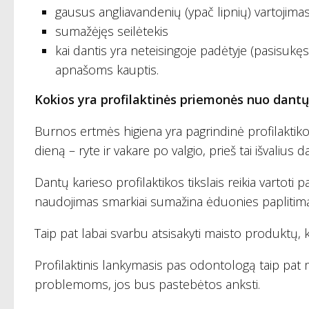
gausus angliavandenių (ypač lipnių) vartojimas
sumažėjęs seilėtekis
kai dantis yra neteisingoje padėtyje (pasisukęs
apnašoms kauptis.
Kokios yra profilaktinės priemonės nuo dantų
Burnos ertmės higiena yra pagrindinė profilakti
dieną – ryte ir vakare po valgio, prieš tai išvalius
Dantų karieso profilaktikos tikslais reikia vartoti
naudojimas smarkiai sumažina ėduonies paplitimą
Taip pat labai svarbu atsisakyti maisto produktų,
Profilaktinis lankymasis pas odontologą taip pat m
problemoms, jos bus pastebėtos anksti.