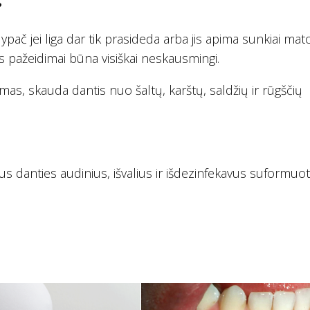
?
ypač jei liga dar tik prasideda arba jis apima sunkiai ma
es pažeidimai būna visiškai neskausmingi.
s, skauda dantis nuo šaltų, karštų, saldžių ir rūgščių
s danties audinius, išvalius ir išdezinfekavus suformuo