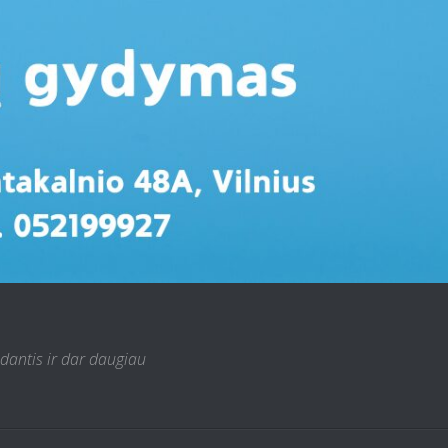
 dantis ir dar daugiau