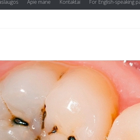
aslaugos
Apie mane
Kontaktai
For English-speaking p