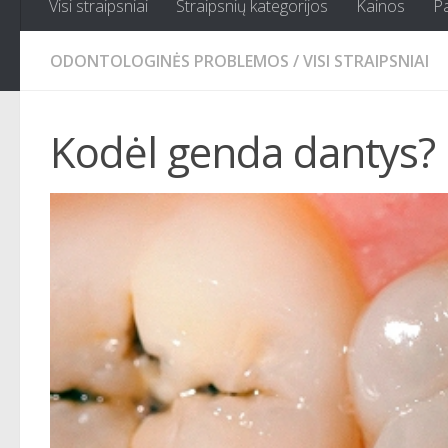
Visi straipsniai
Straipsnių kategorijos
Kainos
P
ODONTOLOGINĖS PROBLEMOS
/
VISI STRAIPSNIAI
Kodėl genda dantys?