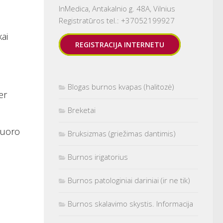
InMedica, Antakalnio g. 48A, Vilnius
Registratūros tel.: +37052199927
kai
REGISTRACIJA INTERNETU
Blogas burnos kvapas (halitozė)
er
Breketai
fluoro
Bruksizmas (griežimas dantimis)
Burnos irigatorius
Burnos patologiniai dariniai (ir ne tik)
Burnos skalavimo skystis. Informacija