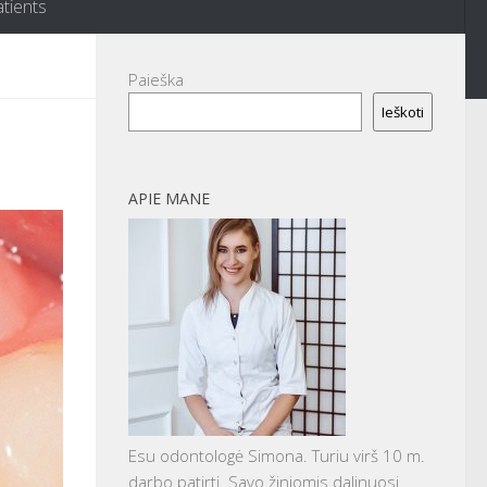
atients
Paieška
Ieškoti
APIE MANE
Esu odontologė Simona. Turiu virš 10 m.
darbo patirtį. Savo žiniomis dalinuosi