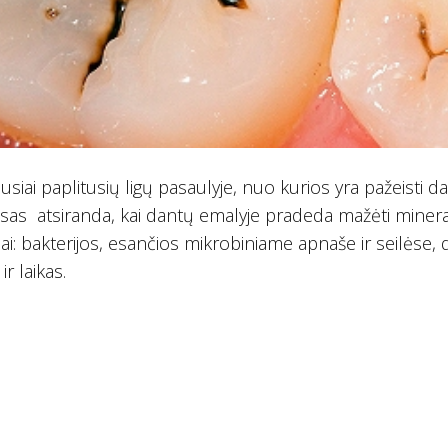
siai paplitusių ligų pasaulyje, nuo kurios yra pažeisti d
sas atsiranda, kai dantų emalyje pradeda mažėti minera
iai: bakterijos, esančios mikrobiniame apnaše ir seilėse,
r laikas.