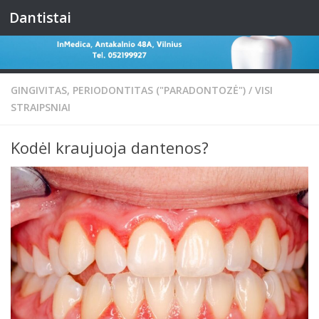
Dantistai
Skip to content
GINGIVITAS, PERIODONTITAS ("PARADONTOZĖ")
/
VISI
STRAIPSNIAI
Kodėl kraujuoja dantenos?