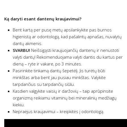
Ką daryti esant dantenų kraujavimui?
Bent kartą per pusę metų apsilankykite pas burnos
higienistą ar odontologą, kad pašalintų apnašas, nuvalytų
dantų akmenis.
SVARBU!
Neišsigąsti kraujuojančių dantenų ir nenustoti
valyti dantų! Rekomenduojama valyti dantis du kartus per
dieną – ryte ir vakare, po 3 minutes.
Pasirinkite tinkamą dantų šepetėlį. Jis turėtų būti
minkštas arba bent jau pusiau minkštas. Valykite
tarpdančius su tarpdančių siūlu.
Kasdien valgykite vaisių ir daržovių – taip aprūpinsite
organizmą reikiamu vitaminų bei mineralinių medžiagų
kiekiu.
Nepraėjus kraujavimui – kreipkitės į odontologą.