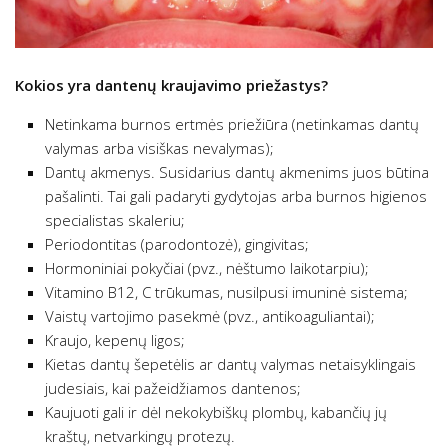
Kokios yra dantenų kraujavimo priežastys?
Netinkama burnos ertmės priežiūra (netinkamas dantų
valymas arba visiškas nevalymas);
Dantų akmenys. Susidarius dantų akmenims juos būtina
pašalinti. Tai gali padaryti gydytojas arba burnos higienos
specialistas skaleriu;
Periodontitas (parodontozė), gingivitas;
Hormoniniai pokyčiai (pvz., nėštumo laikotarpiu);
Vitamino B12, C trūkumas, nusilpusi imuninė sistema;
Vaistų vartojimo pasekmė (pvz., antikoaguliantai);
Kraujo, kepenų ligos;
Kietas dantų šepetėlis ar dantų valymas netaisyklingais
judesiais, kai pažeidžiamos dantenos;
Kaujuoti gali ir dėl nekokybiškų plombų, kabančių jų
kraštų, netvarkingų protezų.