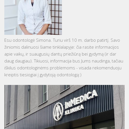
Esu odontologė Simona. Turiu virš 10 m. darbo patirtį. Savo
žiniomis dalinuosi šiame tinklalapyje: čia rasite informacijos
apie vaikų, ir suaugusių dantų priežiūrą bei gydymą (ir dar
daug daugiau). Tikiuosi, informacija bus Jums naudinga, tačiau
iškilus odontologinėms problemoms - visada rekomenduoju
kreiptis tiesiogiai į gydytoją odontologą:)