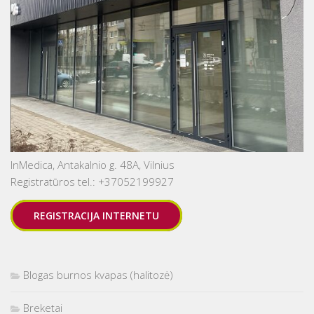
InMedica, Antakalnio g. 48A, Vilnius
Registratūros tel.: +37052199927
REGISTRACIJA INTERNETU
Blogas burnos kvapas (halitozė)
Breketai