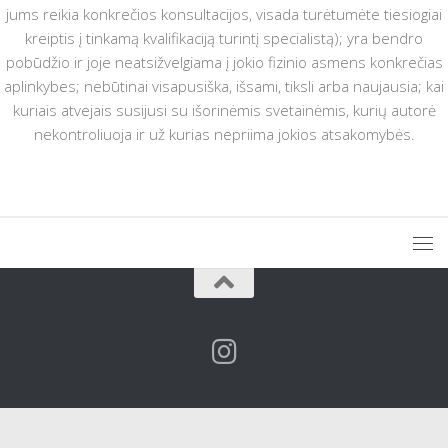
jums reikia konkrečios konsultacijos, visada turėtumėte tiesiogiai
kreiptis į tinkamą kvalifikaciją turintį specialistą); yra bendro
pobūdžio ir joje neatsižvelgiama į jokio fizinio asmens konkrečias
aplinkybes; nebūtinai visapusiška, išsami, tiksli arba naujausia; kai
kuriais atvejais susijusi su išorinėmis svetainėmis, kurių autorė
nekontroliuoja ir už kurias nepriima jokios atsakomybės.