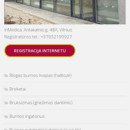
InMedica, Antakalnio g. 48A, Vilnius
Registratūros tel.: +37052199927
REGISTRACIJA INTERNETU
Blogas burnos kvapas (halitozė)
Breketai
Bruksizmas (griežimas dantimis)
Burnos irigatorius
Burnos patologiniai dariniai (ir ne tik)