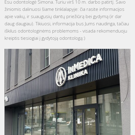
Esu odontologė Simona. Turiu virš 10 m. darbo patirtį. Savo
žiniomis dalinuosi šiame tinklalapyje: čia rasite informacijos
apie vaikų, ir suaugusių dantų priežiūrą bei gydymą (ir dar
daug daugiau). Tikiuosi, informacija bus Jums naudinga, tačiau
iškilus odontologinėms problemoms - visada rekomenduoju
kreiptis tiesiogiai į gydytoją odontologą:)