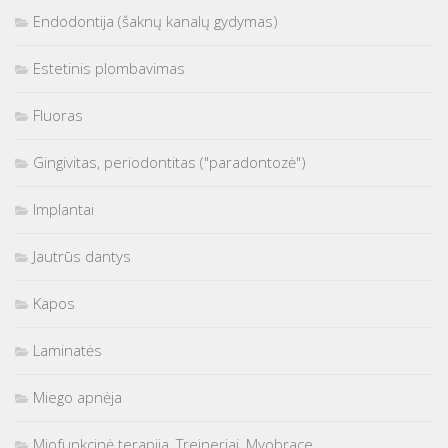
Endodontija (šaknų kanalų gydymas)
Estetinis plombavimas
Fluoras
Gingivitas, periodontitas ("paradontozė")
Implantai
Jautrūs dantys
Kapos
Laminatės
Miego apnėja
Miofunkcinė terapija, Treineriai, Myobrace