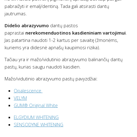
pabraižyti ir emalį/dentiną. Tada gali atsirasti dantų
jautrumas.
Didelio abrazyvumo
dantų pastos
paprastai
nerekomenduotinos kasdieniniam vartojimui
.
Jas patartina naudoti 1-2 kartus per savaitę (žmonėms,
kuriems yra didesnė apnašų kaupimosi rizika).
Tačiau yra ir mažo/vidutinio abrazyvumo balinančių dantų
pastų, kurias saugu naudoti kasdien.
Mažo/vidutinio abrazyvumo pastų pavyzdžiai:
Opalescence
VELYM
GUM® Original White
ELGYDIUM WHITENING
SENSODYNE WHITENING