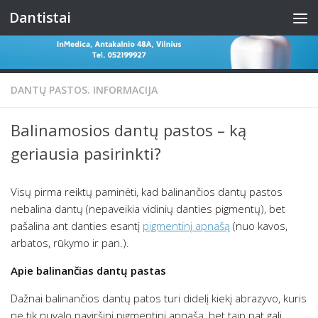
Dantistai
Skip to content
DANTŲ PASTOS. INFORMACIJA
Balinamosios dantų pastos – ką
geriausia pasirinkti?
Visų pirma reiktų paminėti, kad balinančios dantų pastos
nebalina dantų (nepaveikia vidinių danties pigmentų), bet
pašalina ant danties esantį
pigmentinį apnašą
(nuo kavos,
arbatos, rūkymo ir pan.).
Apie balinančias dantų pastas
Dažnai balinančios dantų patos turi didelį kiekį abrazyvo, kuris
ne tik nuvalo paviršinį pigmentinį apnašą, bet taip pat gali