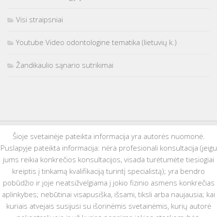
Visi straipsniai
Youtube Video odontologine tematika (lietuvių k.)
Žandikaulio sąnario sutrikimai
Šioje svetainėje pateikta informacija yra autorės nuomonė.
Puslapyje pateikta informacija: nėra profesionali konsultacija (jeigu
jums reikia konkrečios konsultacijos, visada turėtumėte tiesiogiai
kreiptis į tinkamą kvalifikaciją turintį specialistą); yra bendro
pobūdžio ir joje neatsižvelgiama į jokio fizinio asmens konkrečias
aplinkybes; nebūtinai visapusiška, išsami, tiksli arba naujausia; kai
kuriais atvejais susijusi su išorinėmis svetainėmis, kurių autorė