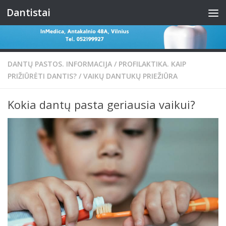
Dantistai
Skip to content
DANTŲ PASTOS. INFORMACIJA
/
PROFILAKTIKA. KAIP
PRIŽIŪRĖTI DANTIS?
/
VAIKŲ DANTUKŲ PRIEŽIŪRA
Kokia dantų pasta geriausia vaikui?