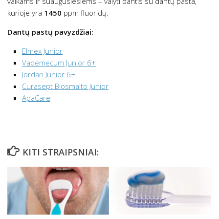
vaikams ir suaugusiesiems – valyti dantis su dantų pasta,
kurioje yra
1450
ppm fluoridų.
Dantų pastų pavyzdžiai:
Elmex Junior
Vademecum Junior 6+
Jordan Junior 6+
Curasept Biosmalto Junior
ApaCare
KITI STRAIPSNIAI: