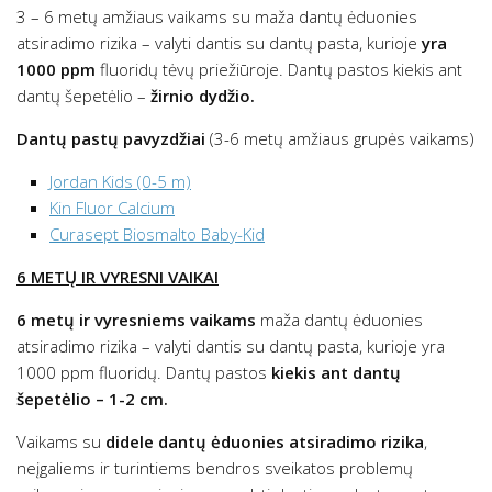
3 – 6 metų amžiaus vaikams su maža dantų ėduonies
atsiradimo rizika – valyti dantis su dantų pasta, kurioje
yra
1000 ppm
fluoridų tėvų priežiūroje. Dantų pastos kiekis ant
dantų šepetėlio –
žirnio dydžio.
Dantų pastų pavyzdžiai
(3-6 metų amžiaus grupės vaikams)
Jordan Kids (0-5 m)
Kin Fluor Calcium
Curasept Biosmalto Baby-Kid
6 METŲ IR VYRESNI VAIKAI
6 metų ir vyresniems vaikams
maža dantų ėduonies
atsiradimo rizika – valyti dantis su dantų pasta, kurioje yra
1000 ppm fluoridų. Dantų pastos
kiekis ant dantų
šepetėlio – 1-2 cm.
Vaikams su
didele dantų ėduonies atsiradimo rizika
,
neįgaliems ir turintiems bendros sveikatos problemų