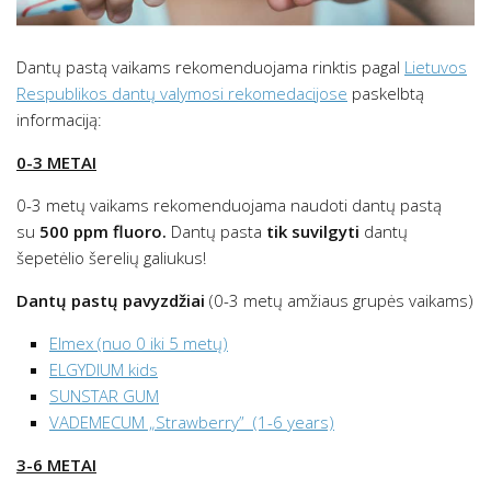
Dantų pastą vaikams rekomenduojama rinktis pagal
Lietuvos
Respublikos dantų valymosi rekomedacijose
paskelbtą
informaciją:
0-3 METAI
0-3 metų vaikams rekomenduojama naudoti dantų pastą
su
500 ppm fluoro.
Dantų pasta
tik suvilgyti
dantų
šepetėlio šerelių galiukus!
Dantų pastų pavyzdžiai
(0-3 metų amžiaus grupės vaikams)
Elmex (nuo 0 iki 5 metų)
ELGYDIUM kids
SUNSTAR GUM
VADEMECUM „Strawberry” (1-6 years)
3-6 METAI