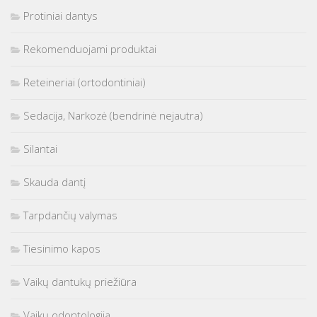
Protiniai dantys
Rekomenduojami produktai
Reteineriai (ortodontiniai)
Sedacija, Narkozė (bendrinė nejautra)
Silantai
Skauda dantį
Tarpdančių valymas
Tiesinimo kapos
Vaikų dantukų priežiūra
Vaikų odontologija