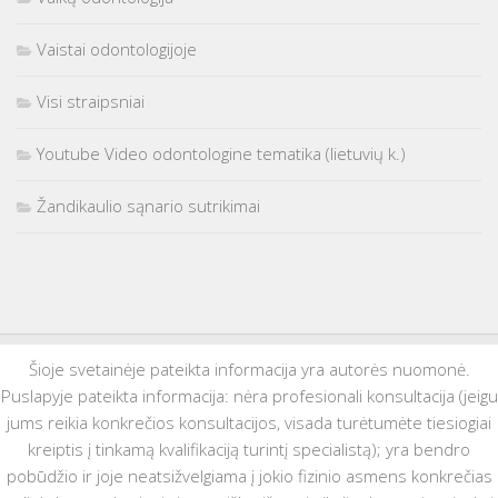
Vaistai odontologijoje
Visi straipsniai
Youtube Video odontologine tematika (lietuvių k.)
Žandikaulio sąnario sutrikimai
Šioje svetainėje pateikta informacija yra autorės nuomonė.
Puslapyje pateikta informacija: nėra profesionali konsultacija (jeigu
jums reikia konkrečios konsultacijos, visada turėtumėte tiesiogiai
kreiptis į tinkamą kvalifikaciją turintį specialistą); yra bendro
pobūdžio ir joje neatsižvelgiama į jokio fizinio asmens konkrečias