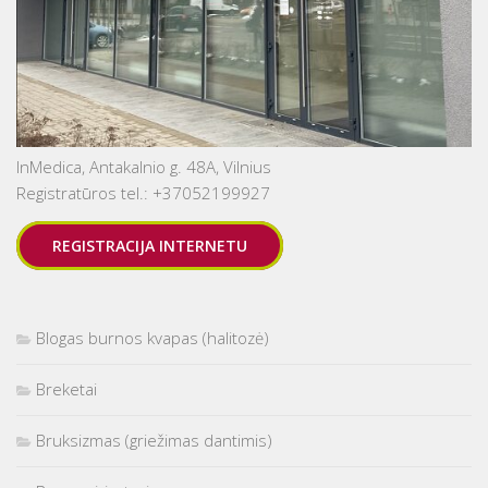
InMedica, Antakalnio g. 48A, Vilnius
Registratūros tel.: +37052199927
REGISTRACIJA INTERNETU
Blogas burnos kvapas (halitozė)
Breketai
Bruksizmas (griežimas dantimis)