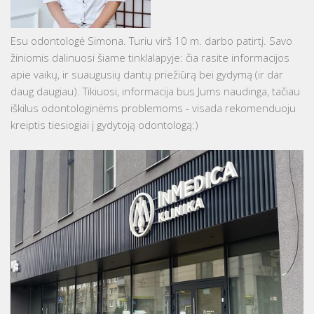
Esu odontologė Simona. Turiu virš 10 m. darbo patirtį. Savo
žiniomis dalinuosi šiame tinklalapyje: čia rasite informacijos
apie vaikų, ir suaugusių dantų priežiūrą bei gydymą (ir dar
daug daugiau). Tikiuosi, informacija bus Jums naudinga, tačiau
iškilus odontologinėms problemoms - visada rekomenduoju
kreiptis tiesiogiai į gydytoją odontologą:)