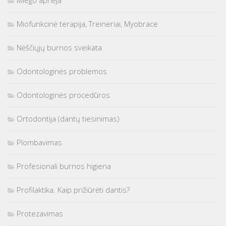
Miego apnėja
Miofunkcinė terapija, Treineriai, Myobrace
Nėščiųjų burnos sveikata
Odontologinės problemos
Odontologinės procedūros
Ortodontija (dantų tiesinimas)
Plombavimas
Profesionali burnos higiena
Profilaktika. Kaip prižiūrėti dantis?
Protezavimas