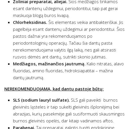
Žoliniai preparatai, aliejai.
Šios medžiagos tinkamos
esant dantenų uždegimui, periodontitui, taip pat gerai
maskuoja blogą buros kvapą.
Chlorheksidinas.
Šis elementas veikia antibakteriškai. Jis
pagelbėja esant dantenų uždegimui ar periodontitui. Šios
pastos dažnai yra rekomenduojamos po
periodontologinių operacijų. Tačiau šia dantų pasta
nerekomenduojama valytis ilgą laiką, nes gali atsirasti
rusvos dėmės ant dantų, sutrikti skonio jutimas.
Medžiagos, mažinančios jautrumą.
Kalio nitratas, alavo
fluoridas, amino fluoridas, hidroksiapatitai – mažina
dantų jautrumą.
NEREKOMENDUOJAMA, kad dantų pastoje būtų:
SLS (sodium lauryl sulfate).
SLS gali paveikti burnos
gleivinės ląsteles ir taip sukelti gleivinės išplonėjimą bei
abrazijas, kurių pasekmėje gali susiformuoti skausmingos
burnos gleivinės opelės, dar kitaip vadinamos aftos.
Parabenai.
Tai preparatai, galintis turėti endokrininę