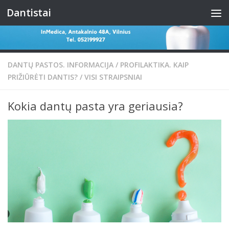
Dantistai
Skip to content
DANTŲ PASTOS. INFORMACIJA
/
PROFILAKTIKA. KAIP
PRIŽIŪRĖTI DANTIS?
/
VISI STRAIPSNIAI
Kokia dantų pasta yra geriausia?