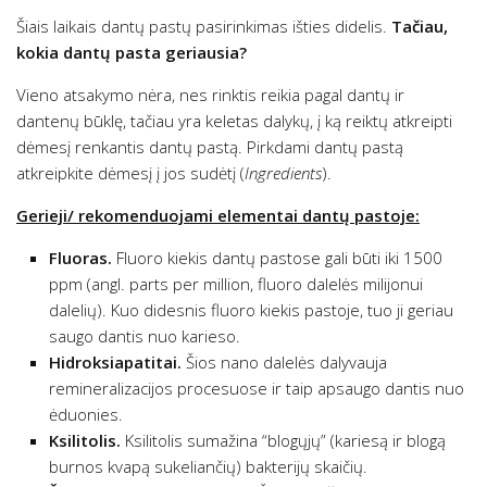
Šiais laikais dantų pastų pasirinkimas išties didelis.
Tačiau,
kokia dantų pasta geriausia?
Vieno atsakymo nėra, nes rinktis reikia pagal dantų ir
dantenų būklę, tačiau yra keletas dalykų, į ką reiktų atkreipti
dėmesį renkantis dantų pastą. Pirkdami dantų pastą
atkreipkite dėmesį į jos sudėtį (
Ingredients
).
Gerieji/ rekomenduojami elementai dantų pastoje:
Fluoras.
Fluoro kiekis dantų pastose gali būti iki 1500
ppm (angl. parts per million, fluoro dalelės milijonui
dalelių). Kuo didesnis fluoro kiekis pastoje, tuo ji geriau
saugo dantis nuo karieso.
Hidroksiapatitai.
Šios nano dalelės dalyvauja
remineralizacijos procesuose ir taip apsaugo dantis nuo
ėduonies.
Ksilitolis.
Ksilitolis sumažina “blogųjų” (kariesą ir blogą
burnos kvapą sukeliančių) bakterijų skaičių.