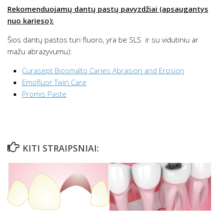
Rekomenduojamų dantų pastų pavyzdžiai (apsaugantys
nuo karieso):
Šios dantų pastos turi fluoro, yra be SLS ir su vidutiniu ar
mažu abrazyvumu):
Curasept Biosmalto Caries Abrasion and Erosion
Emofluor Twin Care
Promis Paste
KITI STRAIPSNIAI: