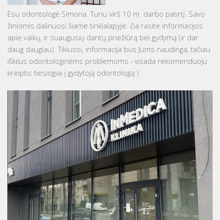
Esu odontologė Simona. Turiu virš 10 m. darbo patirtį. Savo
žiniomis dalinuosi šiame tinklalapyje: čia rasite informacijos
apie vaikų, ir suaugusių dantų priežiūrą bei gydymą (ir dar
daug daugiau). Tikiuosi, informacija bus Jums naudinga, tačiau
iškilus odontologinėms problemoms - visada rekomenduoju
kreiptis tiesiogiai į gydytoją odontologą:)