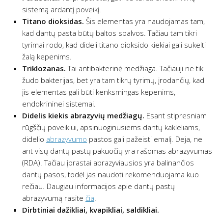
sistemą ardantį poveikį.
Titano dioksidas.
Šis elementas yra naudojamas tam,
kad dantų pasta būtų baltos spalvos. Tačiau tam tikri
tyrimai rodo, kad dideli titano dioksido kiekiai gali sukelti
žalą kepenims.
Triklozanas.
Tai antibakterinė medžiaga. Tačiauji ne tik
žudo bakterijas, bet yra tam tikrų tyrimų, įrodančių, kad
įis elementas gali būti kenksmingas kepenims,
endokrininei sistemai.
Didelis kiekis abrazyvių medžiagų.
Esant stipresniam
rūgščių poveikiui, apsinuoginusiems dantų kakleliams,
didelio
abrazyvumo
pastos gali pažeisti emalį. Deja, ne
ant visų dantų pastų pakuočių yra rašomas abrazyvumas
(RDA). Tačiau įprastai abrazyviausios yra balinančios
dantų pasos, todėl jas naudoti rekomenduojama kuo
rečiau. Daugiau informacijos apie dantų pastų
abrazyvumą rasite
čia
.
Dirbtiniai dažikliai, kvapikliai, saldikliai.