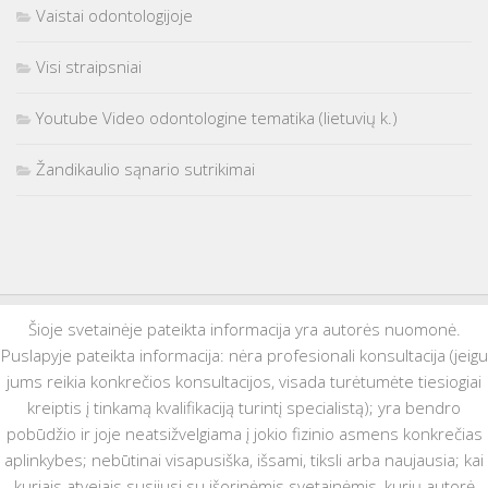
Vaistai odontologijoje
Visi straipsniai
Youtube Video odontologine tematika (lietuvių k.)
Žandikaulio sąnario sutrikimai
Šioje svetainėje pateikta informacija yra autorės nuomonė.
Puslapyje pateikta informacija: nėra profesionali konsultacija (jeigu
jums reikia konkrečios konsultacijos, visada turėtumėte tiesiogiai
kreiptis į tinkamą kvalifikaciją turintį specialistą); yra bendro
pobūdžio ir joje neatsižvelgiama į jokio fizinio asmens konkrečias
aplinkybes; nebūtinai visapusiška, išsami, tiksli arba naujausia; kai
kuriais atvejais susijusi su išorinėmis svetainėmis, kurių autorė