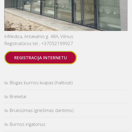
InMedica, Antakalnio g. 48A, Vilnius
Registratūros tel.: +37052199927
REGISTRACIJA INTERNETU
Blogas burnos kvapas (halitozė)
Breketai
Bruksizmas (griežimas dantimis)
Burnos irigatorius