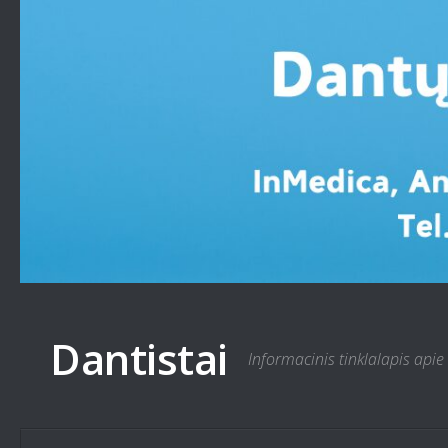
Skip to content
Dantistai
Informacinis tinklalapis apie