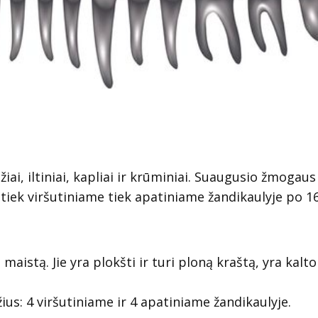
ai, iltiniai, kapliai ir krūminiai. Suaugusio žmogaus
tiek viršutiniame tiek apatiniame žandikaulyje po 16
istą. Jie yra plokšti ir turi ploną kraštą, yra kalto
žius: 4 viršutiniame ir 4 apatiniame žandikaulyje.