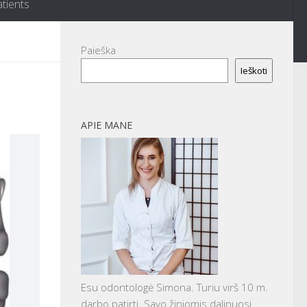
atients
Paieška
Ieškoti
APIE MANE
Esu odontologė Simona. Turiu virš 10 m.
darbo patirtį. Savo žiniomis dalinuosi