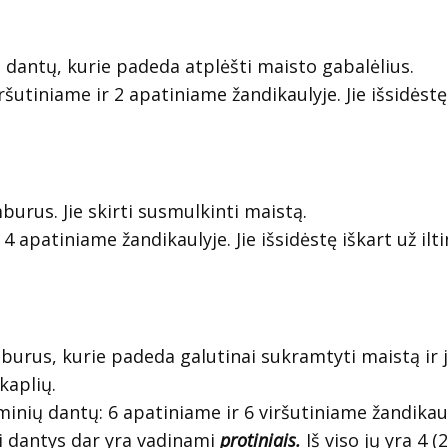
sų dantų, kurie padeda atplėšti maisto gabalėlius.
viršutiniame ir 2 apatiniame žandikaulyje. Jie išsidėstę
burus. Jie skirti susmulkinti maistą.
 4 apatiniame žandikaulyje. Jie išsidėstę iškart už ilti
umburus, kurie padeda galutinai sukramtyti maistą ir j
kaplių.
inių dantų: 6 apatiniame ir 6 viršutiniame žandikaul
ai dantys dar yra vadinami
protiniais.
Iš viso jų yra 4 (2