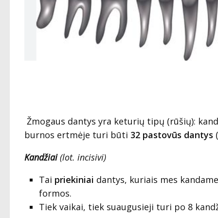
Žmogaus dantys yra keturių tipų (rūšių): kandži
burnos ertmėje turi būti
32 pastovūs dantys
(
Kandžiai
(lot.
incisivi)
Tai
priekiniai
dantys, kuriais mes kandame ma
formos.
Tiek vaikai, tiek suaugusieji turi po 8 kand