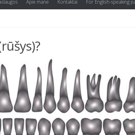
aslaugos
Apie mane
Kontaktai
For English-speaking p
(rūšys)?