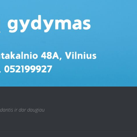
 dantis ir dar daugiau