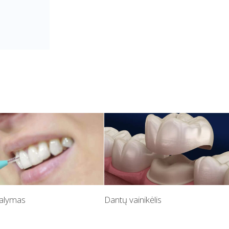
valymas
Dantų vainikėlis