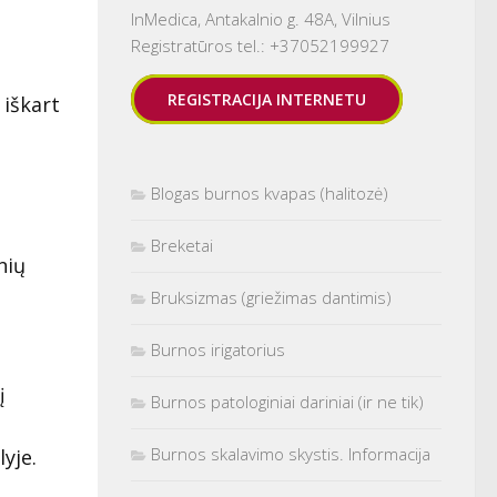
InMedica, Antakalnio g. 48A, Vilnius
Registratūros tel.: +37052199927
REGISTRACIJA INTERNETU
 iškart
Blogas burnos kvapas (halitozė)
Breketai
nių
Bruksizmas (griežimas dantimis)
Burnos irigatorius
į
Burnos patologiniai dariniai (ir ne tik)
Burnos skalavimo skystis. Informacija
yje.