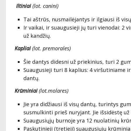
Iltiniai
(lot.
canini)
Tai aštrūs, nusmailėjantys ir ilgiausi iš vi
Ir vaikai, ir suaugusieji jų turi vienodai: 2 
už kandžių.
Kapliai
(lot.
premorales)
Šie dantys didesni už priekinius, turi 2 gum
Suaugusieji turi 8 kaplius: 4 viršutiniame ir
dantų.
Krūminiai
(lot.
molares)
Jie yra didžiausi iš visų dantų, turintys g
susmulkinti prieš nuryjant. Jie išsidėstę už 
Suaugusiųjų burnoje yra 12 nuolatinių krūm
Paskutinieji (tretieji) suaugusiųjų krūmini