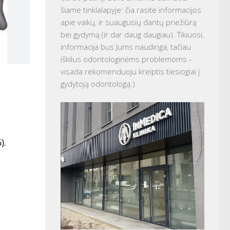
šiame tinklalapyje: čia rasite informacijos
apie vaikų, ir suaugusių dantų priežiūrą
bei gydymą (ir dar daug daugiau). Tikiuosi,
informacija bus Jums naudinga, tačiau
iškilus odontologinėms problemoms -
visada rekomenduoju kreiptis tiesiogiai į
gydytoją odontologą:)
).