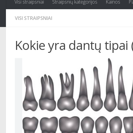
Visi straipsniai
Straipsnių kategorijos
Kainos
P
VISI STRAIPSNIAI
Kokie yra dantų tipai 