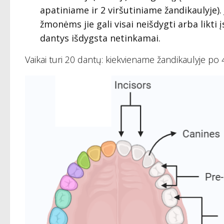
apatiniame ir 2 viršutiniame žandikaulyje).
žmonėms jie gali visai neišdygti arba likti 
dantys išdygsta netinkamai.
Vaikai turi 20 dantų: kiekviename žandikaulyje po 4 