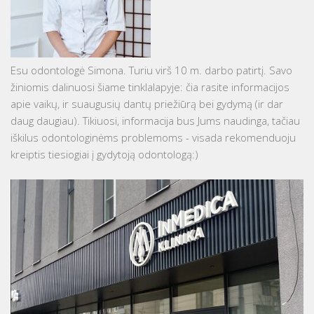
Esu odontologė Simona. Turiu virš 10 m. darbo patirtį. Savo
žiniomis dalinuosi šiame tinklalapyje: čia rasite informacijos
apie vaikų, ir suaugusių dantų priežiūrą bei gydymą (ir dar
daug daugiau). Tikiuosi, informacija bus Jums naudinga, tačiau
iškilus odontologinėms problemoms - visada rekomenduoju
kreiptis tiesiogiai į gydytoją odontologą:)