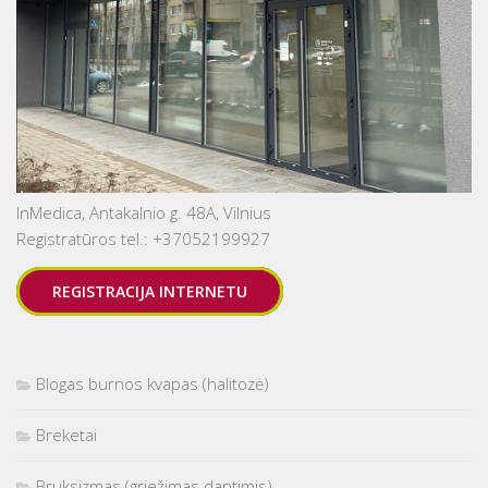
InMedica, Antakalnio g. 48A, Vilnius
Registratūros tel.: +37052199927
REGISTRACIJA INTERNETU
Blogas burnos kvapas (halitozė)
Breketai
Bruksizmas (griežimas dantimis)