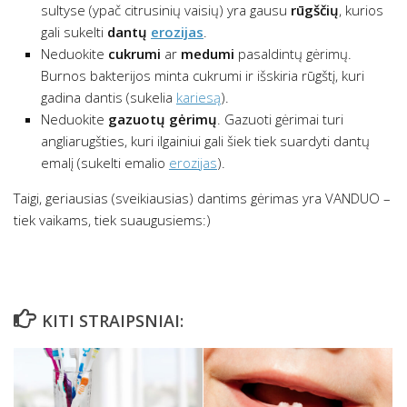
sultyse (ypač citrusinių vaisių) yra gausu
rūgščių
, kurios
gali sukelti
dantų
erozijas
.
Neduokite
cukrumi
ar
medumi
pasaldintų gėrimų.
Burnos bakterijos minta cukrumi ir išskiria rūgštį, kuri
gadina dantis (sukelia
kariesą
).
Neduokite
gazuotų gėrimų
. Gazuoti gėrimai turi
angliarugšties, kuri ilgainiui gali šiek tiek suardyti dantų
emalį (sukelti emalio
erozijas
).
Taigi, geriausias (sveikiausias) dantims gėrimas yra VANDUO –
tiek vaikams, tiek suaugusiems:)
KITI STRAIPSNIAI: