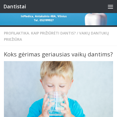
Dantistai
Skip to content
PROFILAKTIKA. KAIP PRIŽIŪRĖTI DANTIS?
/
VAIKŲ DANTUKŲ
PRIEŽIŪRA
Koks gėrimas geriausias vaikų dantims?