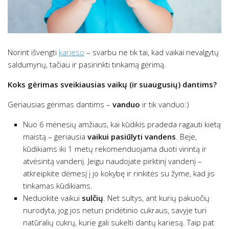
Norint išvengti
karieso
– svarbu ne tik tai, kad vaikai nevalgytų
saldumynų, tačiau ir pasirinkti tinkamą gėrimą.
Koks gėrimas sveikiausias vaikų (ir suaugusių) dantims?
Geriausias gėrimas dantims –
vanduo
ir tik vanduo:)
Nuo 6 mėnesių amžiaus, kai kūdikis pradeda ragauti kietą
maistą – geriausia
vaikui pasiūlyti vandens
. Beje,
kūdikiams iki 1 metų rekomenduojama duoti virintą ir
atvėsintą vandenį. Jeigu naudojate pirktinį vandenį –
atkreipkite dėmesį į jo kokybę ir rinkitės su žyme, kad jis
tinkamas kūdikiams.
Neduokite vaikui
sulčių
. Net sultys, ant kurių pakuočių
nurodyta, jog jos neturi pridėtinio cukraus, savyje turi
natūralių cukrų, kurie gali sukelti dantų kariesą. Taip pat