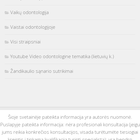
Vaikų odontologija
Vaistai odontologijoje
Visi straipsniai
Youtube Video odontologine tematika (lietuvių k.)
Žandikaulio sąnario sutrikimai
Šioje svetainėje pateikta informacija yra autorės nuomonė.
Puslapyje pateikta informacija: nėra profesionali konsultacija (jeigu
jums reikia konkrečios konsultacijos, visada turėtumėte tiesiogiai
kreiptis į tinkamą kvalifikaciją turintį specialistą); yra bendro