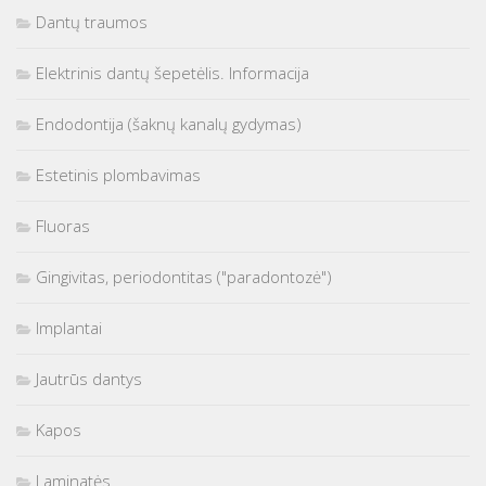
Dantų traumos
Elektrinis dantų šepetėlis. Informacija
Endodontija (šaknų kanalų gydymas)
Estetinis plombavimas
Fluoras
Gingivitas, periodontitas ("paradontozė")
Implantai
Jautrūs dantys
Kapos
Laminatės