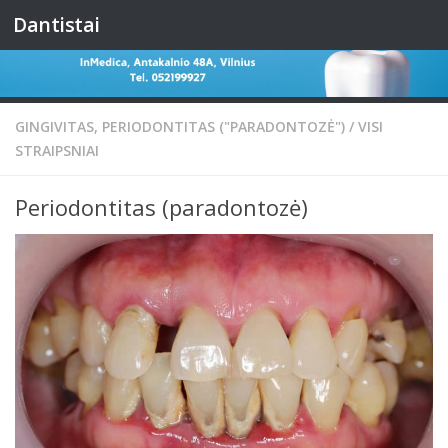
Dantistai
Skip to content
GINGIVITAS, PERIODONTITAS ("PARADONTOZĖ")
/
VISI
STRAIPSNIAI
Periodontitas (paradontozė)