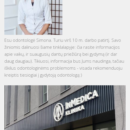
Esu odontologė Simona. Turiu virš 10 m. darbo patirtį. Savo
žiniomis dalinuosi šiame tinklalapyje: čia rasite informacijos
apie vaikų, ir suaugusių dantų priežiūrą bei gydymą (ir dar
daug daugiau). Tikiuosi, informacija bus Jums naudinga, tačiau
iškilus odontologinėms problemoms - visada rekomenduoju
kreiptis tiesiogiai į gydytoją odontologą:)