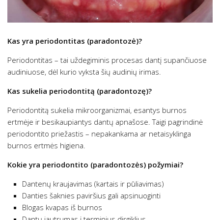
Kas yra periodontitas (paradontozė)?
Periodontitas – tai uždegiminis procesas dantį supančiuose
audiniuose, dėl kurio vyksta šių audinių irimas.
Kas sukelia periodontitą (paradontozę)?
Periodontitą sukelia mikroorganizmai, esantys burnos
ertmėje ir besikaupiantys dantų apnašose. Taigi pagrindinė
periodontito priežastis – nepakankama ar netaisyklinga
burnos ertmės higiena.
Kokie yra periodontito (paradontozės) požymiai?
Dantenų kraujavimas (kartais ir pūliavimas)
Danties šaknies paviršius gali apsinuoginti
Blogas kvapas iš burnos
Dantų jautrumas į terminius dirgiklius