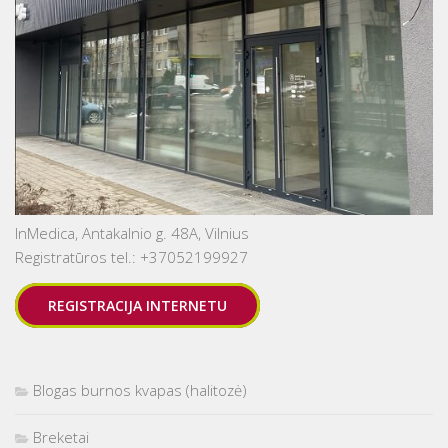
InMedica, Antakalnio g. 48A, Vilnius
Registratūros tel.: +37052199927
REGISTRACIJA INTERNETU
Blogas burnos kvapas (halitozė)
Breketai