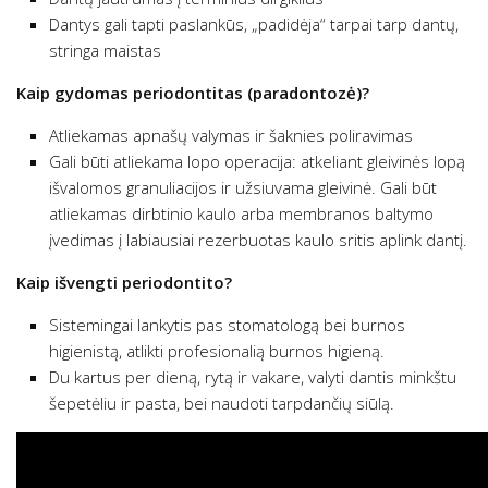
Dantys gali tapti paslankūs, „padidėja“ tarpai tarp dantų,
stringa maistas
Kaip gydomas periodontitas (paradontozė)?
Atliekamas apnašų valymas ir šaknies poliravimas
Gali būti atliekama lopo operacija: atkeliant gleivinės lopą
išvalomos granuliacijos ir užsiuvama gleivinė. Gali būt
atliekamas dirbtinio kaulo arba membranos baltymo
įvedimas į labiausiai rezerbuotas kaulo sritis aplink dantį.
Kaip išvengti periodontito?
Sistemingai lankytis pas stomatologą bei burnos
higienistą, atlikti profesionalią burnos higieną.
Du kartus per dieną, rytą ir vakare, valyti dantis minkštu
šepetėliu ir pasta, bei naudoti tarpdančių siūlą.