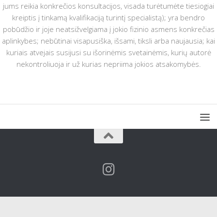
jums reikia konkrečios konsultacijos, visada turėtumėte tiesiogiai
kreiptis į tinkamą kvalifikaciją turintį specialistą); yra bendro
pobūdžio ir joje neatsižvelgiama į jokio fizinio asmens konkrečias
aplinkybes; nebūtinai visapusiška, išsami, tiksli arba naujausia; kai
kuriais atvejais susijusi su išorinėmis svetainėmis, kurių autorė
nekontroliuoja ir už kurias nepriima jokios atsakomybės.