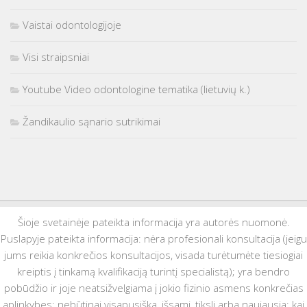
Vaistai odontologijoje
Visi straipsniai
Youtube Video odontologine tematika (lietuvių k.)
Žandikaulio sąnario sutrikimai
Šioje svetainėje pateikta informacija yra autorės nuomonė.
Puslapyje pateikta informacija: nėra profesionali konsultacija (jeigu
jums reikia konkrečios konsultacijos, visada turėtumėte tiesiogiai
kreiptis į tinkamą kvalifikaciją turintį specialistą); yra bendro
pobūdžio ir joje neatsižvelgiama į jokio fizinio asmens konkrečias
aplinkybes; nebūtinai visapusiška, išsami, tiksli arba naujausia; kai