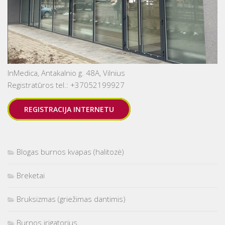
InMedica, Antakalnio g. 48A, Vilnius
Registratūros tel.: +37052199927
REGISTRACIJA INTERNETU
Blogas burnos kvapas (halitozė)
Breketai
Bruksizmas (griežimas dantimis)
Burnos irigatorius