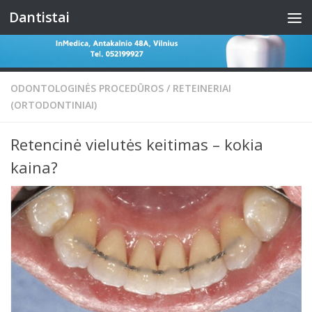
Dantistai
Skip to content
ODONTOLOGINĖS PROCEDŪROS
/
RETEINERIAI
(ORTODONTINIAI)
Retencinė vielutės keitimas – kokia
kaina?