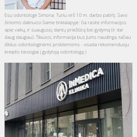
Esu odontologė Simona. Turiu virš 10 m. darbo patirtį. Savo
žiniomis dalinuosi šiame tinklalapyje: čia rasite informacijos
apie vaikų, ir suaugusių dantų priežiūrą bei gydymą (ir dar
daug daugiau). Tikiuosi, informacija bus Jums naudinga, tačiau
iškilus odontologinėms problemoms - visada rekomenduoju
kreiptis tiesiogiai į gydytoją odontologą:)