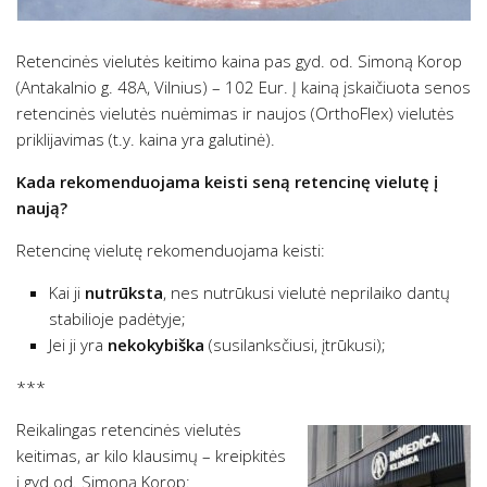
Retencinės vielutės keitimo kaina pas gyd. od. Simoną Korop
(Antakalnio g. 48A, Vilnius) – 102 Eur. Į kainą įskaičiuota senos
retencinės vielutės nuėmimas ir naujos (OrthoFlex) vielutės
priklijavimas (t.y. kaina yra galutinė).
Kada rekomenduojama keisti seną retencinę vielutę į
naują?
Retencinę vielutę rekomenduojama keisti:
Kai ji
nutrūksta
, nes nutrūkusi vielutė neprilaiko dantų
stabilioje padėtyje;
Jei ji yra
nekokybiška
(susilanksčiusi, įtrūkusi);
***
Reikalingas retencinės vielutės
keitimas, ar kilo klausimų – kreipkitės
į gyd.od. Simoną Korop: