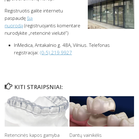
Registruotis galite internetu
paspaudę
šią
nuorodą
(registruojantis komentare
nurodykite „retencinė vielutė”)
InMedica, Antakalnio g. 48A, Vilnius. Telefonas
registracijai:
(0-5) 219 9927
KITI STRAIPSNIAI:
Retencinės kapos gamyba
Dantų vainikėlis