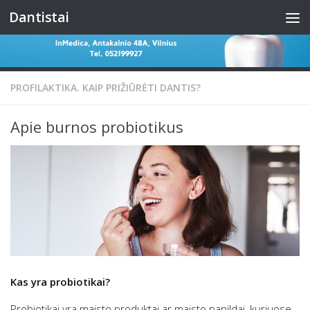
Dantistai
Skip to content
PROFILAKTIKA. KAIP PRIŽIŪRĖTI DANTIS?
Apie burnos probiotikus
Kas yra probiotikai?
Probiotikai yra maisto produktai ar maisto papildai, kuriuose