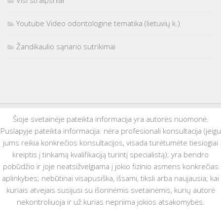
Visi straipsniai
Youtube Video odontologine tematika (lietuvių k.)
Žandikaulio sąnario sutrikimai
Šioje svetainėje pateikta informacija yra autorės nuomonė.
Puslapyje pateikta informacija: nėra profesionali konsultacija (jeigu
jums reikia konkrečios konsultacijos, visada turėtumėte tiesiogiai
kreiptis į tinkamą kvalifikaciją turintį specialistą); yra bendro
pobūdžio ir joje neatsižvelgiama į jokio fizinio asmens konkrečias
aplinkybes; nebūtinai visapusiška, išsami, tiksli arba naujausia; kai
kuriais atvejais susijusi su išorinėmis svetainėmis, kurių autorė
nekontroliuoja ir už kurias nepriima jokios atsakomybės.