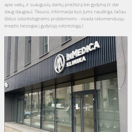
apie vaikų, ir suaugusių dantų priežiūrą bei gydymą (ir dar
daug daugiau). Tikiuosi, informacija bus Jums naudinga, tačiau
iškilus odontologinėms problemoms - visada rekomenduoju
kreiptis tiesiogiai į gydytoją odontologą:)