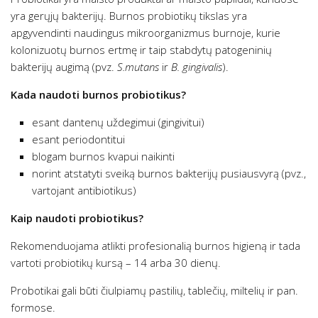
yra gerųjų bakterijų. Burnos probiotikų tikslas yra
apgyvendinti naudingus mikroorganizmus burnoje, kurie
kolonizuotų burnos ertmę ir taip stabdytų patogeninių
bakterijų augimą (pvz.
S.mutans
ir
B. gingivalis
).
Kada naudoti burnos probiotikus?
esant dantenų uždegimui (gingivitui)
esant periodontitui
blogam burnos kvapui naikinti
norint atstatyti sveiką burnos bakterijų pusiausvyrą (pvz.,
vartojant antibiotikus)
Kaip naudoti probiotikus?
Rekomenduojama atlikti profesionalią burnos higieną ir tada
vartoti probiotikų kursą – 14 arba 30 dienų.
Probotikai gali būti čiulpiamų pastilių, tablečių, miltelių ir pan.
formose.