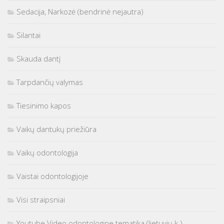
Sedacija, Narkozė (bendrinė nejautra)
Silantai
Skauda dantį
Tarpdančių valymas
Tiesinimo kapos
Vaikų dantukų priežiūra
Vaikų odontologija
Vaistai odontologijoje
Visi straipsniai
Youtube Video odontologine tematika (lietuvių k.)