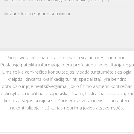
Žandikaulio sąnario sutrikimai
Šioje svetainėje pateikta informacija yra autorės nuomonė.
Puslapyje pateikta informacija: nėra profesionali konsultacija (jeigu
jums reikia konkrečios konsultacijos, visada turėtumėte tiesiogiai
kreiptis į tinkamą kvalifikaciją turintį specialistą); yra bendro
pobūdžio ir joje neatsižvelgiama į jokio fizinio asmens konkrečias
aplinkybes; nebūtinai visapusiška, išsami, tiksli arba naujausia; kai
kuriais atvejais susijusi su išorinėmis svetainėmis, kurių autorė
nekontroliuoja ir už kurias nepriima jokios atsakomybės.