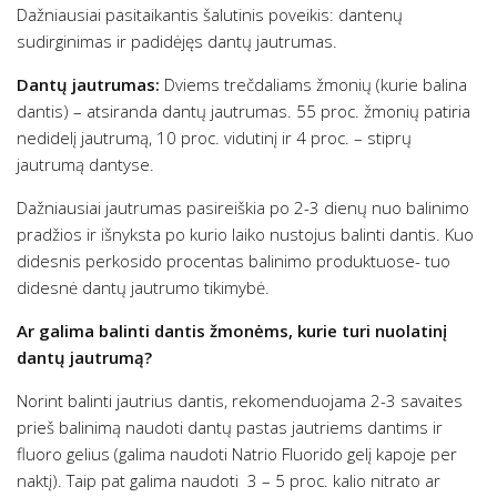
Dažniausiai pasitaikantis šalutinis poveikis: dantenų
sudirginimas ir padidėjęs dantų jautrumas.
Dantų jautrumas:
Dviems trečdaliams žmonių (kurie balina
dantis) – atsiranda dantų jautrumas. 55 proc. žmonių patiria
nedidelį jautrumą, 10 proc. vidutinį ir 4 proc. – stiprų
jautrumą dantyse.
Dažniausiai jautrumas pasireiškia po 2-3 dienų nuo balinimo
pradžios ir išnyksta po kurio laiko nustojus balinti dantis. Kuo
didesnis perkosido procentas balinimo produktuose- tuo
didesnė dantų jautrumo tikimybė.
Ar galima balinti dantis žmonėms, kurie turi nuolatinį
dantų jautrumą?
Norint balinti jautrius dantis, rekomenduojama 2-3 savaites
prieš balinimą naudoti dantų pastas jautriems dantims ir
fluoro gelius (galima naudoti Natrio Fluorido gelį kapoje per
naktį). Taip pat galima naudoti 3 – 5 proc. kalio nitrato ar