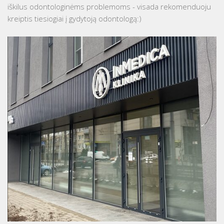
iškilus odontologinėms problemoms - visada rekomenduoju
kreiptis tiesiogiai į gydytoją odontologą:)