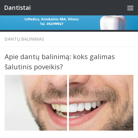
Dantistai
Skip to content
DANTŲ BALINIMAS
Apie dantų balinimą: koks galimas
šalutinis poveikis?