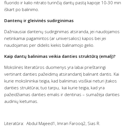
fluorido ir kalio nitrato turinčią dantų pastą kapoje 10-30 min
iškart po balinimo.
Dantenų ir gleivinės sudirginimas
Dažniausiai dantenų sudirginimas atsiranda, jei naudojamos
netinkamai pagamintos (ar universalios) kapos bei jei
naudojamas per didelis kiekis balinamojo gelio.
Kaip dantų balinimas veikia danties struktūrą (emalį)?
Mokslinės literatūros duomenys yra labai prieštaringi
vertinant danties pažeidimą atsirandantį balinant dantis. Kai
kurie mokslininkai teigia, kad balinimas visiškai neturi įtakos
danties struktūrai, tuo tarpu, kai kurie teigia, kad yra
pažeidžiamas danties emalis ir dentinas – sumažėja danties
audinių kietumas.
Literatūra: Abdul Majeed
1
, Imran Farooq
2
, Sias R.