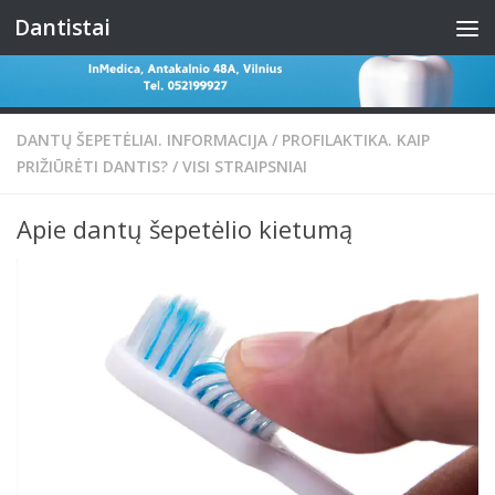
Dantistai
Skip to content
DANTŲ ŠEPETĖLIAI. INFORMACIJA
/
PROFILAKTIKA. KAIP
PRIŽIŪRĖTI DANTIS?
/
VISI STRAIPSNIAI
Apie dantų šepetėlio kietumą