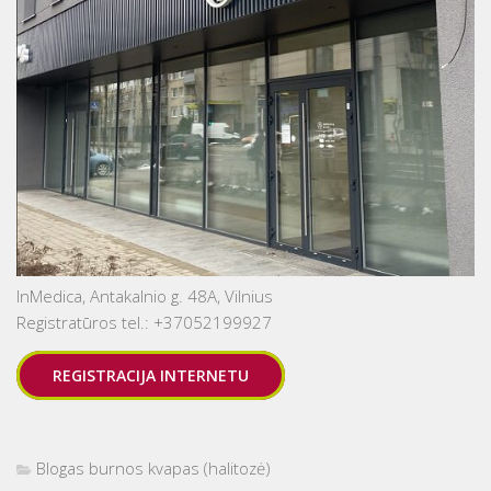
InMedica, Antakalnio g. 48A, Vilnius
Registratūros tel.: +37052199927
REGISTRACIJA INTERNETU
Blogas burnos kvapas (halitozė)