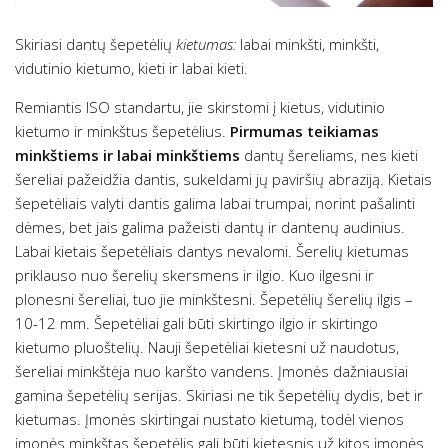
Skiriasi dantų šepetėlių
kietumas:
labai minkšti, minkšti,
vidutinio kietumo, kieti ir labai kieti.
Remiantis ISO standartu, jie skirstomi į kietus, vidutinio
kietumo ir minkštus šepetėlius.
Pirmumas teikiamas
minkštiems ir labai minkštiems
dantų šereliams, nes kieti
šereliai pažeidžia dantis, sukeldami jų paviršių abraziją. Kietais
šepetėliais valyti dantis galima labai trumpai, norint pašalinti
dėmes, bet jais galima pažeisti dantų ir dantenų audinius.
Labai kietais šepetėliais dantys nevalomi. Šerelių kietumas
priklauso nuo šerelių skersmens ir ilgio. Kuo ilgesni ir
plonesni šereliai, tuo jie minkštesni. Šepetėlių šerelių ilgis –
10-12 mm. Šepetėliai gali būti skirtingo ilgio ir skirtingo
kietumo pluoštelių. Nauji šepetėliai kietesni už naudotus,
šereliai minkštėja nuo karšto vandens. Įmonės dažniausiai
gamina šepetėlių serijas. Skiriasi ne tik šepetėlių dydis, bet ir
kietumas. Įmonės skirtingai nustato kietumą, todėl vienos
įmonės minkštas šepetėlis gali būti kietesnis už kitos įmonės