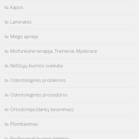
Kapos
Laminatės
Miego apnėja
Miofunkcinė terapija, Treineriai, Myobrace
Nėščiųjų burnos sveikata
Odontologinės problemos
Odontologinės procedūros
Ortodontija (dantų tiesinimas)
Plombavimas
Profesionali burnos higiena