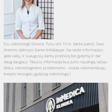
Esu odontologė Simona. Turiu virš 10 m. darbo patirtį. Savo
žiniomis dalinuosi šiame tinklalapyje: čia rasite informacijos
apie vaikų, ir suaugusių dantų priežiūrą bei gydymą (ir dar
daug daugiau). Tikiuosi, informacija bus Jums naudinga, tačiau
iškilus odontologinėms problemoms - visada rekomenduoju
kreiptis tiesiogiai į gydytoją odontologą:)