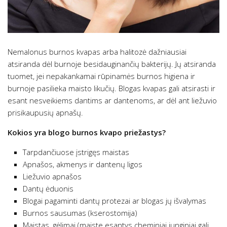
Nemalonus burnos kvapas arba halitozė dažniausiai
atsiranda dėl burnoje besidauginančių bakterijų. Jų atsiranda
tuomet, jei nepakankamai rūpinamės burnos higiena ir
burnoje pasilieka maisto likučių. Blogas kvapas gali atsirasti ir
esant nesveikiems dantims ar dantenoms, ar dėl ant liežuvio
prisikaupusių apnašų.
Kokios yra blogo burnos kvapo priežastys?
Tarpdančiuose įstrigęs maistas
Apnašos, akmenys ir dantenų ligos
Liežuvio apnašos
Dantų ėduonis
Blogai pagaminti dantų protezai ar blogas jų išvalymas
Burnos sausumas (kserostomija)
Maistas, gėlimai (maiste esantys cheminiai junginiai gali