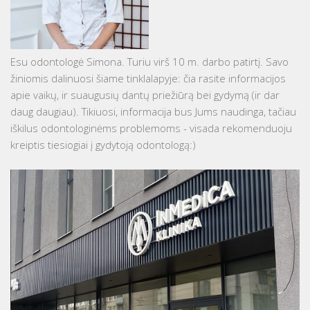
Esu odontologė Simona. Turiu virš 10 m. darbo patirtį. Savo
žiniomis dalinuosi šiame tinklalapyje: čia rasite informacijos
apie vaikų, ir suaugusių dantų priežiūrą bei gydymą (ir dar
daug daugiau). Tikiuosi, informacija bus Jums naudinga, tačiau
iškilus odontologinėms problemoms - visada rekomenduoju
kreiptis tiesiogiai į gydytoją odontologą:)