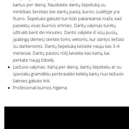
kartus per dieną. Naudokite dantų šepetuką su
minkštais šereliais bei dantų pastą, kurios sudėtyje yra
fluoro. Šepetuko galvutė turi būti pakankamai maža, kad
pasiektų visas burnos ertmes. Dantų valymas turėtų
užtrukti bent dvi minutes. Dantis valykite iš visų pusių,
ypatingą dėmesį skirkite toms vietoms, kur dantys liečiasi
su dantenomis. Dantų šepetuką keiskite nauju kas 3-4
mėnesiai. Dantų pastos rūšį keiskite kas kartą, kai
perkate naują tūbelę.
Liežuvio valymas. Kartą per dieną, dantų šepėteliu ar su
specialiu gramdikliu perbraukite keletą kartų nuo liežuvio
šaknies galiuko link.
Profesionali burnos higiena.