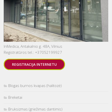
InMedica, Antakalnio g. 48A, Vilnius
Registratūros tel.: +37052199927
REGISTRACIJA INTERNETU
Blogas burnos kvapas (halitozė)
Breketai
Bruksizmas (griežimas dantimis)