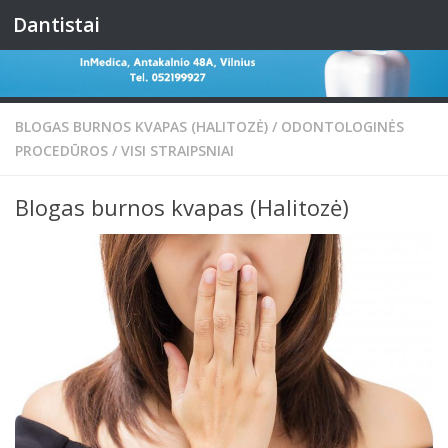
Dantistai
Skip to content
BLOGAS BURNOS KVAPAS (HALITOZĖ)
/
ODONTOLOGINĖS
PROCEDŪROS
/
VISI STRAIPSNIAI
Blogas burnos kvapas (Halitozė)