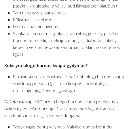
patekti į kraujotaką, o vėliau būti iškvėpti per plaučius)
Tam tikrų vaistų vartojimas
Rūkymas ir alkoholis
Dieta ar pasninkavimas
Sveikatos sutrikimai (polipai, sinusitas, gerklės, plaučių,
burnos ar tonzilių infekcijos ir augliai, diabetas, inkstų ir
kepenų veiklos nepakankamumas, virškinimo sistemos
ligos)
Koks yra blogo burnos kvapo gydymas?
Pirmiausia reiktų nustatyti ir pašalinti blogą burnos kvapą
sukėlusią priežastį (gali tekti kreiptis į odontologą,
otolaringologą, šeimos gydytoją).
Dažniausia (apie 80 proc.) blogo burnos kvapo priežastis –
bakterijų esančių burnoje išskiriamos medžiagos (sieros
vandenilis ir kt.), taigi rekomenduojama:
Taisyklingas dantų valymas. Valykite dantis bent du