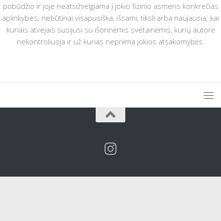
pobūdžio ir joje neatsižvelgiama į jokio fizinio asmens konkrečias
aplinkybes; nebūtinai visapusiška, išsami, tiksli arba naujausia; kai
kuriais atvejais susijusi su išorinėmis svetainėmis, kurių autorė
nekontroliuoja ir už kurias nepriima jokios atsakomybės.