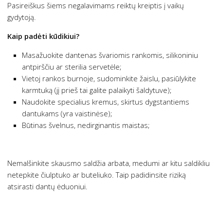
Pasireiškus šiems negalavimams reiktų kreiptis į vaikų
gydytoją.
Kaip padėti kūdikiui?
Masažuokite dantenas švariomis rankomis, silikoniniu
antpirščiu ar sterilia servetėle;
Vietoj rankos burnoje, sudominkite žaislu, pasiūlykite
karmtuką (jį prieš tai galite palaikyti šaldytuve);
Naudokite specialius kremus, skirtus dygstantiems
dantukams (yra vaistinėse);
Būtinas švelnus, nedirginantis maistas;
Nemalšinkite skausmo saldžia arbata, medumi ar kitu saldikliu
netepkite čiulptuko ar buteliuko. Taip padidinsite riziką
atsirasti dantų ėduoniui.