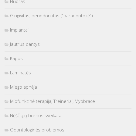
Fluoras
Gingivitas, periodontitas ("paradontozė")
Implantai
Jautrūs dantys
Kapos
Laminatės
Miego apnėja
Miofunkcinė terapija, Treineriai, Myobrace
Nėščiųjų burnos sveikata
Odontologinės problemos