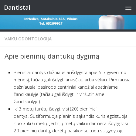
Dantistai
Skip to content
VAIKŲ ODONTOLOGIJA
Apie pieninių dantukų dygimą
Pieniniai dantys dažniausiai išdygsta apie 5-7 gyvenimo
mėnesį, tačiau gali išdygti anksčiau arba vėliau. Pirmiausia
dažniausiai pasirodo centriniai kandžiai apatiniame
žandikaulyje (tačiau gali išdygti ir viršutiniame
žandikaulyje).
Iki 3 metų turėtų išdygti visi (20) pieniniai
dantys. Susiformuoja pieninis sąkandis kuris egzistuoja
nuo 3 iki 6 metų. Jei trijų metų vaikui dar nėra išdygę visi
20 pieninių dantų, derėtų pasikonsultuoti su gydytoju