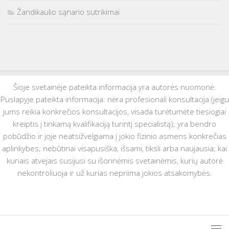
Žandikaulio sąnario sutrikimai
Šioje svetainėje pateikta informacija yra autorės nuomonė.
Puslapyje pateikta informacija: nėra profesionali konsultacija (jeigu
jums reikia konkrečios konsultacijos, visada turėtumėte tiesiogiai
kreiptis į tinkamą kvalifikaciją turintį specialistą); yra bendro
pobūdžio ir joje neatsižvelgiama į jokio fizinio asmens konkrečias
aplinkybes; nebūtinai visapusiška, išsami, tiksli arba naujausia; kai
kuriais atvejais susijusi su išorinėmis svetainėmis, kurių autorė
nekontroliuoja ir už kurias nepriima jokios atsakomybės.