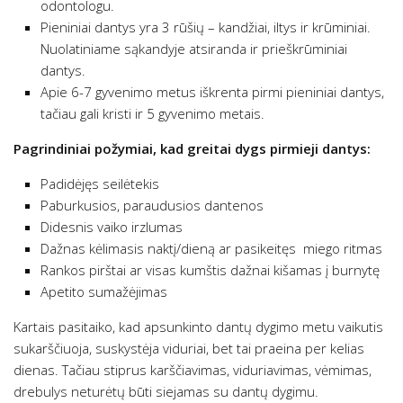
odontologu.
Pieniniai dantys yra 3 rūšių – kandžiai, iltys ir krūminiai.
Nuolatiniame sąkandyje atsiranda ir prieškrūminiai
dantys.
Apie 6-7 gyvenimo metus iškrenta pirmi pieniniai dantys,
tačiau gali kristi ir 5 gyvenimo metais.
Pagrindiniai požymiai, kad greitai dygs pirmieji dantys:
Padidėjęs seilėtekis
Paburkusios, paraudusios dantenos
Didesnis vaiko irzlumas
Dažnas kėlimasis naktį/dieną ar pasikeitęs miego ritmas
Rankos pirštai ar visas kumštis dažnai kišamas į burnytę
Apetito sumažėjimas
Kartais pasitaiko, kad apsunkinto dantų dygimo metu vaikutis
sukarščiuoja, suskystėja viduriai, bet tai praeina per kelias
dienas. Tačiau stiprus karščiavimas, viduriavimas, vėmimas,
drebulys neturėtų būti siejamas su dantų dygimu.