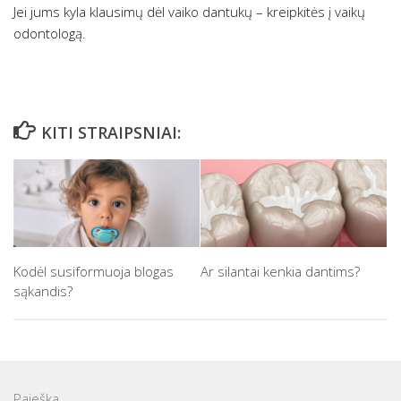
Jei jums kyla klausimų dėl vaiko dantukų – kreipkitės į vaikų
odontologą.
KITI STRAIPSNIAI:
Kodėl susiformuoja blogas
Ar silantai kenkia dantims?
sąkandis?
Paieška