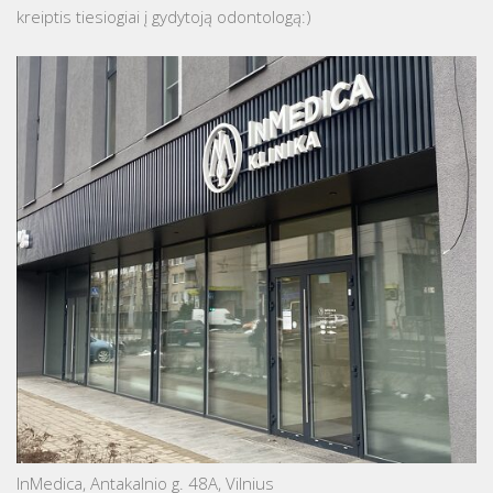
kreiptis tiesiogiai į gydytoją odontologą:)
InMedica, Antakalnio g. 48A, Vilnius