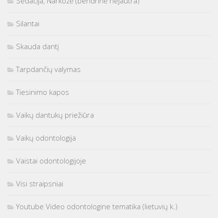
Sedacija, Narkozė (bendrinė nejautra)
Silantai
Skauda dantį
Tarpdančių valymas
Tiesinimo kapos
Vaikų dantukų priežiūra
Vaikų odontologija
Vaistai odontologijoje
Visi straipsniai
Youtube Video odontologine tematika (lietuvių k.)