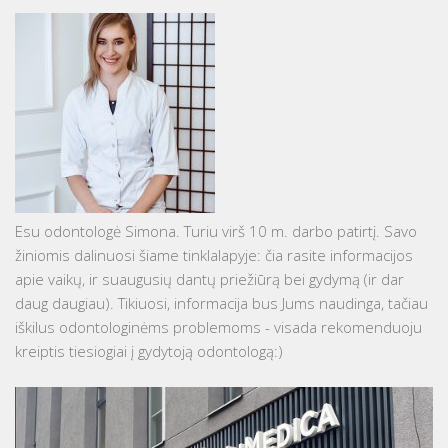
Esu odontologė Simona. Turiu virš 10 m. darbo patirtį. Savo
žiniomis dalinuosi šiame tinklalapyje: čia rasite informacijos
apie vaikų, ir suaugusių dantų priežiūrą bei gydymą (ir dar
daug daugiau). Tikiuosi, informacija bus Jums naudinga, tačiau
iškilus odontologinėms problemoms - visada rekomenduoju
kreiptis tiesiogiai į gydytoją odontologą:)