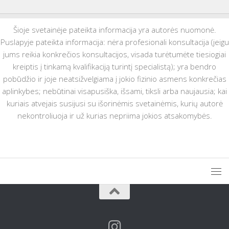
Šioje svetainėje pateikta informacija yra autorės nuomonė.
Puslapyje pateikta informacija: nėra profesionali konsultacija (jeigu
jums reikia konkrečios konsultacijos, visada turėtumėte tiesiogiai
kreiptis į tinkamą kvalifikaciją turintį specialistą); yra bendro
pobūdžio ir joje neatsižvelgiama į jokio fizinio asmens konkrečias
aplinkybes; nebūtinai visapusiška, išsami, tiksli arba naujausia; kai
kuriais atvejais susijusi su išorinėmis svetainėmis, kurių autorė
nekontroliuoja ir už kurias nepriima jokios atsakomybės.