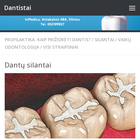
Dantistai
Skip to content
PROFILAKTIKA. KAIP PRIŽIŪRĖTI DANTIS?
/
SILANTAI
/
VAIKŲ
ODONTOLOGIJA
/
VISI STRAIPSNIAI
Dantų silantai