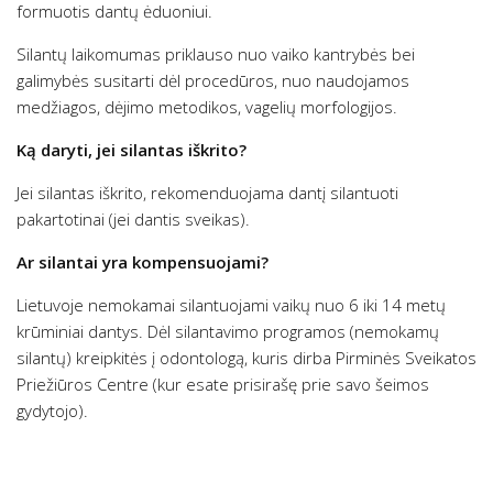
formuotis dantų ėduoniui.
Silantų laikomumas priklauso nuo vaiko kantrybės bei
galimybės susitarti dėl procedūros, nuo naudojamos
medžiagos, dėjimo metodikos, vagelių morfologijos.
Ką daryti, jei silantas iškrito?
Jei silantas iškrito, rekomenduojama dantį silantuoti
pakartotinai (jei dantis sveikas).
Ar silantai yra kompensuojami?
Lietuvoje nemokamai silantuojami vaikų nuo 6 iki 14 metų
krūminiai dantys. Dėl silantavimo programos (nemokamų
silantų) kreipkitės į odontologą, kuris dirba Pirminės Sveikatos
Priežiūros Centre (kur esate prisirašę prie savo šeimos
gydytojo).