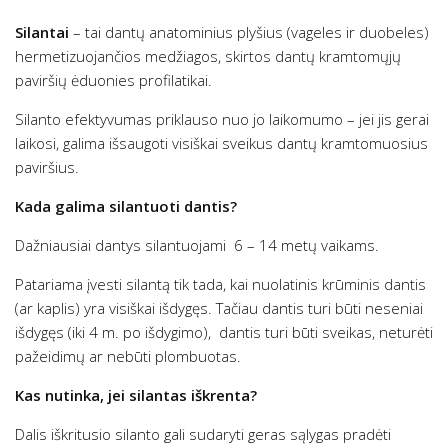
Silantai
– tai dantų anatominius plyšius (vageles ir duobeles)
hermetizuojančios medžiagos, skirtos dantų kramtomųjų
paviršių ėduonies profilatikai.
Silanto efektyvumas priklauso nuo jo laikomumo – jei jis gerai
laikosi, galima išsaugoti visiškai sveikus dantų kramtomuosius
paviršius.
Kada galima silantuoti dantis?
Dažniausiai dantys silantuojami 6 – 14 metų vaikams.
Patariama įvesti silantą tik tada, kai nuolatinis krūminis dantis
(ar kaplis) yra visiškai išdygęs. Tačiau dantis turi būti neseniai
išdygęs (iki 4 m. po išdygimo), dantis turi būti sveikas, neturėti
pažeidimų ar nebūti plombuotas.
Kas nutinka, jei silantas iškrenta?
Dalis iškritusio silanto gali sudaryti geras sąlygas pradėti