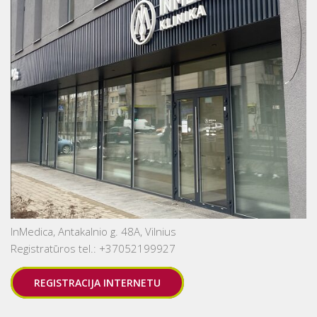
InMedica, Antakalnio g. 48A, Vilnius
Registratūros tel.: +37052199927
REGISTRACIJA INTERNETU