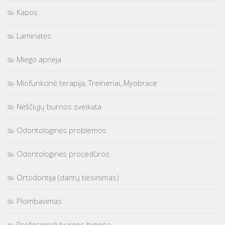
Kapos
Laminatės
Miego apnėja
Miofunkcinė terapija, Treineriai, Myobrace
Nėščiųjų burnos sveikata
Odontologinės problemos
Odontologinės procedūros
Ortodontija (dantų tiesinimas)
Plombavimas
Profesionali burnos higiena