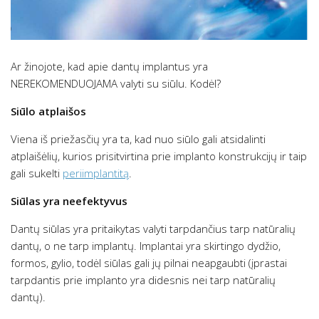
Ar žinojote, kad apie dantų implantus yra
NEREKOMENDUOJAMA valyti su siūlu. Kodėl?
Siūlo atplaišos
Viena iš priežasčių yra ta, kad nuo siūlo gali atsidalinti
atplaišėlių, kurios prisitvirtina prie implanto konstrukcijų ir taip
gali sukelti
periimplantitą
.
Siūlas yra neefektyvus
Dantų siūlas yra pritaikytas valyti tarpdančius tarp natūralių
dantų, o ne tarp implantų. Implantai yra skirtingo dydžio,
formos, gylio, todėl siūlas gali jų pilnai neapgaubti (įprastai
tarpdantis prie implanto yra didesnis nei tarp natūralių
dantų).