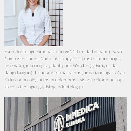
Esu odontologė Simona. Turiu virš 10 m. darbo patirtį. Savo
žiniomis dalinuosi šiame tinklalapyje: čia rasite informacijos
apie vaikų, ir suaugusių dantų priežiūrą bei gydymą (ir dar
daug daugiau). Tikiuosi, informacija bus Jums naudinga, tačiau
iškilus odontologinėms problemoms - visada rekomenduoju
kreiptis tiesiogiai į gydytoją odontologą:)