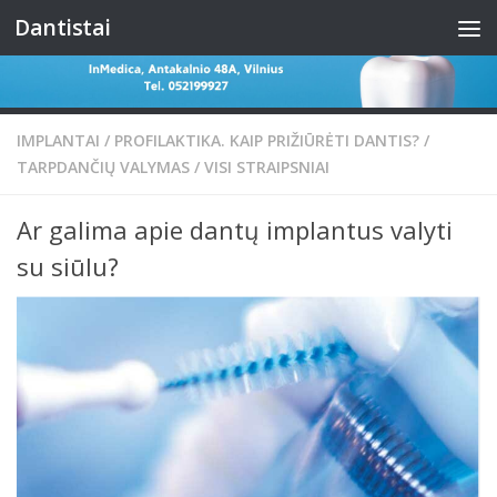
Dantistai
Skip to content
IMPLANTAI
/
PROFILAKTIKA. KAIP PRIŽIŪRĖTI DANTIS?
/
TARPDANČIŲ VALYMAS
/
VISI STRAIPSNIAI
Ar galima apie dantų implantus valyti
su siūlu?