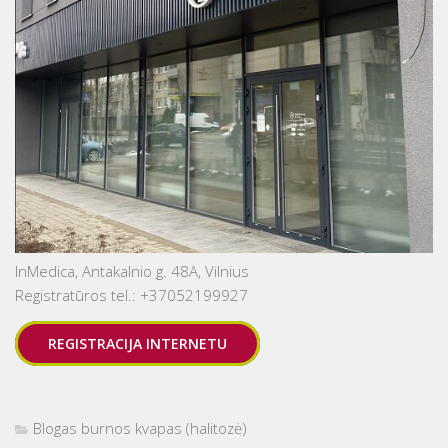
InMedica, Antakalnio g. 48A, Vilnius
Registratūros tel.: +37052199927
REGISTRACIJA INTERNETU
Blogas burnos kvapas (halitozė)