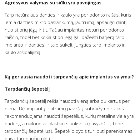
Agresyvus valymas su siūlu yra pavojingas
Tarp natūralaus danties ir kaulo yra periodonto raištis, kuris
lemia danties mikro paslankumą, jautrumą, apsaugo dantį
nuo stiprių jėgų ir t.t. Tačiau implantas neturi periodonto
raiščio, todėl bet kokia stipri jėgą gali pažeisti barjerą tarp
implanto ir danties, ir taip sukelti jungties tarp implanto ir
kaulo atsidalijimą.
Ką geriausia naudoti tarpdančių apie implantus valymui?
Tarpdančių šepetėlį
Tarpdančių šepetėlį reikia naudoti vieną arba du kartus per
dieną. Dėl implantų ir atramų paviršių subraižymo rizikos
rekomenduojama naudoti šepetėlius, kurių metalinė viela yra
padengta nailono ar plastiko sluoksniu (pavyzdžiui, Tepe
tarpdančių šepetėlius). Šepetėlio dydis turi būti parenkamas
pagal tarpdančio plotį.