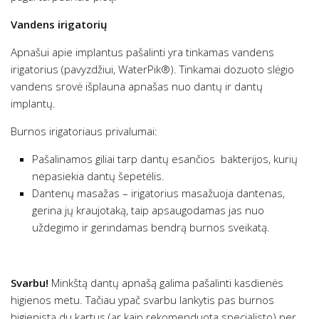
Vandens irigatorių
Apnašui apie implantus pašalinti yra tinkamas vandens
irigatorius (pavyzdžiui, WaterPik®). Tinkamai dozuoto slėgio
vandens srovė išplauna apnašas nuo dantų ir dantų
implantų.
Burnos irigatoriaus privalumai:
Pašalinamos giliai tarp dantų esančios bakterijos, kurių
nepasiekia dantų šepetėlis.
Dantenų masažas – irigatorius masažuoja dantenas,
gerina jų kraujotaką, taip apsaugodamas jas nuo
uždegimo ir gerindamas bendrą burnos sveikatą.
Svarbu!
Minkštą dantų apnašą galima pašalinti kasdienės
higienos metu. Tačiau ypač svarbu lankytis pas burnos
higienistą du kartus (ar kaip rekomenduota specialisto) per