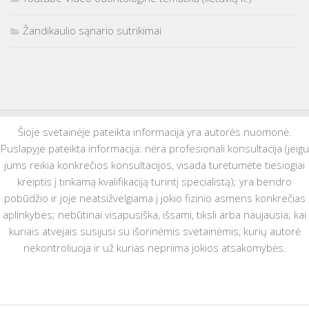
Žandikaulio sąnario sutrikimai
Šioje svetainėje pateikta informacija yra autorės nuomonė.
Puslapyje pateikta informacija: nėra profesionali konsultacija (jeigu
jums reikia konkrečios konsultacijos, visada turėtumėte tiesiogiai
kreiptis į tinkamą kvalifikaciją turintį specialistą); yra bendro
pobūdžio ir joje neatsižvelgiama į jokio fizinio asmens konkrečias
aplinkybes; nebūtinai visapusiška, išsami, tiksli arba naujausia; kai
kuriais atvejais susijusi su išorinėmis svetainėmis, kurių autorė
nekontroliuoja ir už kurias nepriima jokios atsakomybės.