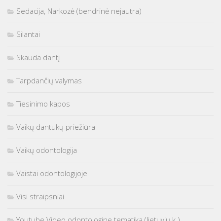
Sedacija, Narkozė (bendrinė nejautra)
Silantai
Skauda dantį
Tarpdančių valymas
Tiesinimo kapos
Vaikų dantukų priežiūra
Vaikų odontologija
Vaistai odontologijoje
Visi straipsniai
Youtube Video odontologine tematika (lietuvių k.)