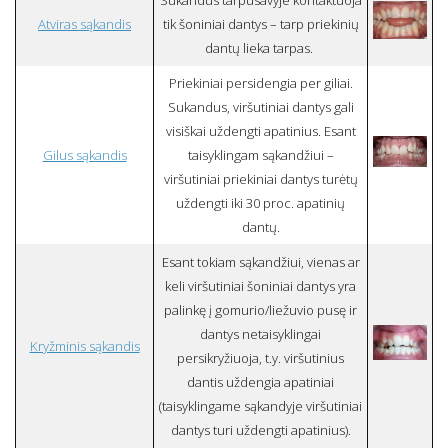
Atviras sąkandis
tik šoniniai dantys – tarp priekinių
dantų lieka tarpas.
Priekiniai persidengia per giliai.
Sukandus, viršutiniai dantys gali
visiškai uždengti apatinius. Esant
Gilus sąkandis
taisyklingam sąkandžiui –
viršutiniai priekiniai dantys turėtų
uždengti iki 30 proc. apatinių
dantų.
Esant tokiam sąkandžiui, vienas ar
keli viršutiniai šoniniai dantys yra
palinkę į gomurio/liežuvio pusę ir
dantys netaisyklingai
Kryžminis sąkandis
persikryžiuoja, t.y. viršutinius
dantis uždengia apatiniai
(taisyklingame sąkandyje viršutiniai
dantys turi uždengti apatinius).