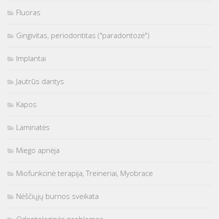
Fluoras
Gingivitas, periodontitas ("paradontozė")
Implantai
Jautrūs dantys
Kapos
Laminatės
Miego apnėja
Miofunkcinė terapija, Treineriai, Myobrace
Nėščiųjų burnos sveikata
Odontologinės problemos