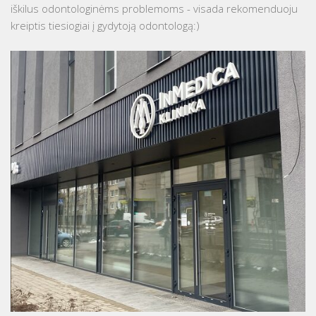
iškilus odontologinėms problemoms - visada rekomenduoju
kreiptis tiesiogiai į gydytoją odontologą:)