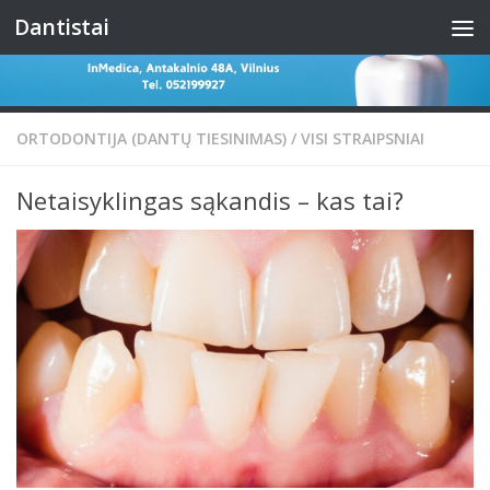
Dantistai
Skip to content
ORTODONTIJA (DANTŲ TIESINIMAS)
/
VISI STRAIPSNIAI
Netaisyklingas sąkandis – kas tai?