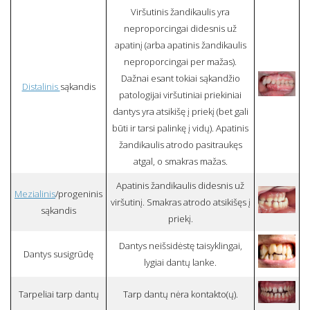
Viršutinis žandikaulis yra
neproporcingai didesnis už
apatinį (arba apatinis žandikaulis
neproporcingai per mažas).
Dažnai esant tokiai sąkandžio
Distalinis
sąkandis
patologijai viršutiniai priekiniai
dantys yra atsikišę į priekį (bet gali
būti ir tarsi palinkę į vidų). Apatinis
žandikaulis atrodo pasitraukęs
atgal, o smakras mažas.
Apatinis žandikaulis didesnis už
Mezialinis
/progeninis
viršutinį. Smakras atrodo atsikišęs į
sąkandis
priekį.
Dantys neišsidėstę taisyklingai,
Dantys susigrūdę
lygiai dantų lanke.
Tarpeliai tarp dantų
Tarp dantų nėra kontakto(ų).