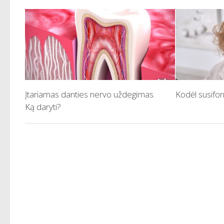
Įtariamas danties nervo uždegimas.
Kodėl susifo
Ką daryti?