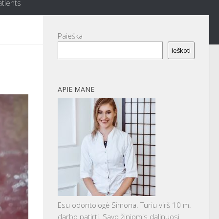
atients
Paieška
Ieškoti
APIE MANE
Esu odontologė Simona. Turiu virš 10 m.
darbo patirtį. Savo žiniomis dalinuosi