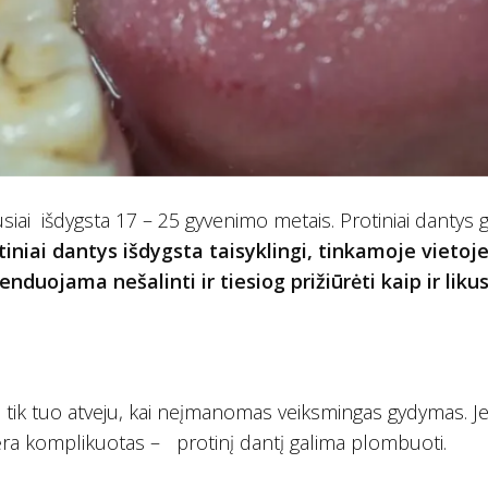
usiai išdygsta 17 – 25 gyvenimo metais. Protiniai dantys g
otiniai dantys išdygsta taisyklingi, tinkamoje vietoje
uojama nešalinti ir tiesiog prižiūrėti kaip ir liku
mi tik tuo atveju, kai neįmanomas veiksmingas gydymas. Je
 nėra komplikuotas – protinį dantį galima plombuoti.