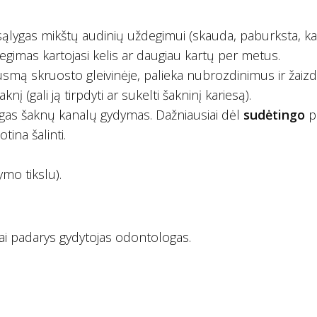
a sąlygas mikštų audinių uždegimui (skauda, paburksta, ka
degimas kartojasi kelis ar daugiau kartų per metus.
usmą skruosto gleivinėje, palieka nubrozdinimus ir žaizd
nį (gali ją tirpdyti ar sukelti šakninį kariesą).
ingas šaknų kanalų gydymas. Dažniausiai dėl
sudėtingo
p
ina šalinti.
mo tikslu).
i tai padarys gydytojas odontologas.