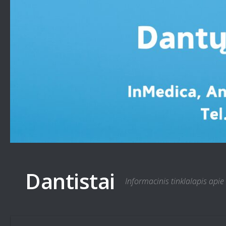
Skip to content
Dantistai
Informacinis tinklalapis apie