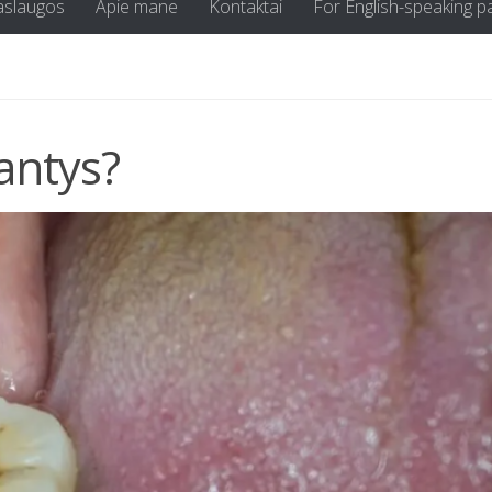
aslaugos
Apie mane
Kontaktai
For English-speaking p
antys?