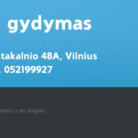
 dantis ir dar daugiau