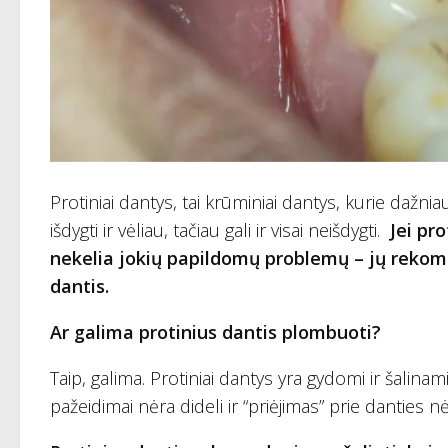
Protiniai dantys, tai krūminiai dantys, kurie dažnia
išdygti ir vėliau, tačiau gali ir visai neišdygti.
Jei pr
nekelia jokių papildomų problemų – jų rekomend
dantis.
Ar galima protinius dantis plombuoti?
Taip, galima. Protiniai dantys yra gydomi ir šalina
pažeidimai nėra dideli ir “priėjimas” prie danties