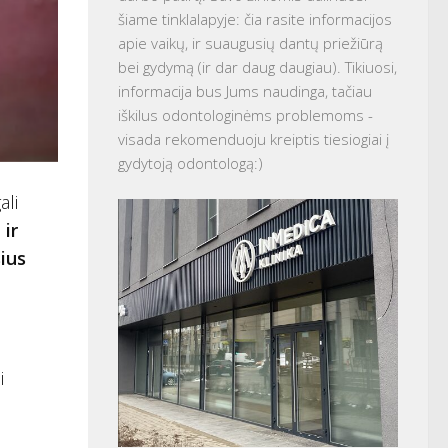
šiame tinklalapyje: čia rasite informacijos
apie vaikų, ir suaugusių dantų priežiūrą
bei gydymą (ir dar daug daugiau). Tikiuosi,
informacija bus Jums naudinga, tačiau
iškilus odontologinėms problemoms -
visada rekomenduoju kreiptis tiesiogiai į
gydytoją odontologą:)
ali
 ir
sius
i