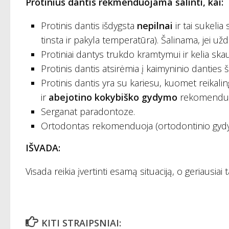
Protinius dantis rekmenduojama šalinti, kai:
Protinis dantis išdygsta
nepilnai
ir tai sukeli
tinsta ir pakyla temperatūra). Šalinama, jei už
Protiniai dantys trukdo kramtymui ir kelia ska
Protinis dantis atsirėmia į kaimyninio danties šak
Protinis dantis yra su kariesu, kuomet reikal
ir
abejotino kokybiško gydymo
rekomenduot
Serganat paradontoze.
Ortodontas rekomenduoja (ortodontinio gydy
IŠVADA:
Visada reikia įvertinti esamą situaciją, o geriausia
KITI STRAIPSNIAI: