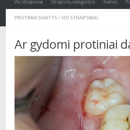
Visi straipsniai
Straipsnių kategorijos
Kainos
P
PROTINIAI DANTYS
/
VISI STRAIPSNIAI
Ar gydomi protiniai d