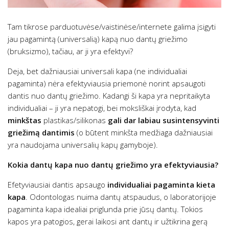
Tam tikrose parduotuvėse/vaistinėse/internete galima įsigyti
jau pagamintą (universalią) kapą nuo dantų griežimo
(bruksizmo), tačiau, ar ji yra efektyvi?
Deja, bet dažniausiai universali kapa (ne individualiai
pagaminta) nėra efektyviausia priemonė norint apsaugoti
dantis nuo dantų griežimo. Kadangi ši kapa yra nepritaikyta
individualiai – ji yra nepatogi, bei moksliškai įrodyta, kad
minkštas
plastikas/silikonas
gali dar labiau susintensyvinti
griežimą dantimis
(o būtent minkšta medžiaga dažniausiai
yra naudojama universalių kapų gamyboje).
Kokia dantų kapa nuo dantų griežimo yra efektyviausia?
Efetyviausiai dantis apsaugo
individualiai pagaminta kieta
kapa
. Odontologas nuima dantų atspaudus, o laboratorijoje
pagaminta kapa idealiai priglunda prie jūsų dantų. Tokios
kapos yra patogios, gerai laikosi ant dantų ir užtikrina gerą