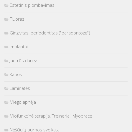
Estetinis plombavimas
Fluoras
Gingivitas, periodontitas ("paradontozė")
Implantai
Jautrūs dantys
Kapos
Laminatės
Miego apnėja
Miofunkcinė terapija, Treineriai, Myobrace
Nėščiųjų burnos sveikata