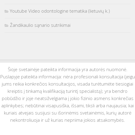
Youtube Video odontologine tematika (lietuvių k.)
Žandikaulio sąnario sutrikimai
Šioje svetainėje pateikta informacija yra autorės nuomonė.
Puslapyje pateikta informacija: nėra profesionali konsultacija (jeigu
jums reikia konkrečios konsultacijos, visada turėtumėte tiesiogiai
kreiptis į tinkamą kvalifikaciją turintį specialistą); yra bendro
pobūdžio ir joje neatsižvelgiama į jokio fizinio asmens konkrečias
aplinkybes; nebūtinai visapusiška, išsami, tiksli arba naujausia; kai
kuriais atvejais susijusi su išorinėmis svetainėmis, kurių autorė
nekontroliuoja ir už kurias nepriima jokios atsakomybės.