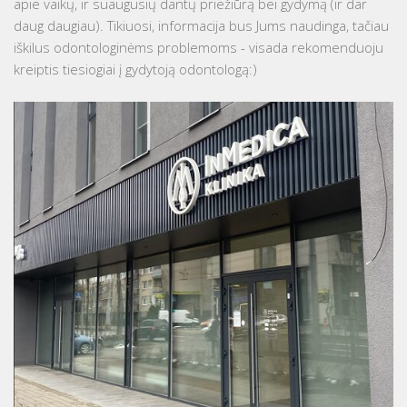
apie vaikų, ir suaugusių dantų priežiūrą bei gydymą (ir dar
daug daugiau). Tikiuosi, informacija bus Jums naudinga, tačiau
iškilus odontologinėms problemoms - visada rekomenduoju
kreiptis tiesiogiai į gydytoją odontologą:)