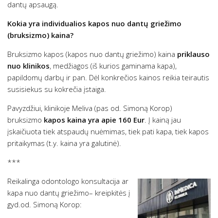
dantų apsaugą.
Kokia yra individualios kapos nuo dantų griežimo
(bruksizmo) kaina?
Bruksizmo kapos (kapos nuo dantų griežimo) kaina
priklauso
nuo klinikos
, medžiagos (iš kurios gaminama kapa),
papildomų darbų ir pan. Dėl konkrečios kainos reikia teirautis
susisiekus su kokrečia įstaiga.
Pavyzdžiui, klinikoje Meliva (pas od. Simoną Korop)
bruksizmo
kapos kaina yra apie 160 Eur
. Į kainą jau
įskaičiuota tiek atspaudų nuėmimas, tiek pati kapa, tiek kapos
pritaikymas (t.y. kaina yra galutinė).
***
Reikalinga odontologo konsultacija ar
kapa nuo dantų griežimo– kreipkitės į
gyd.od. Simoną Korop: