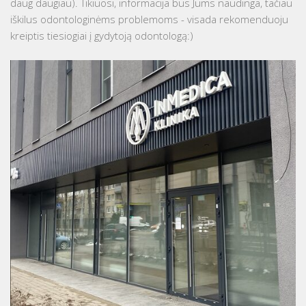
daug daugiau). Tikiuosi, informacija bus Jums naudinga, tačiau
iškilus odontologinėms problemoms - visada rekomenduoju
kreiptis tiesiogiai į gydytoją odontologą:)