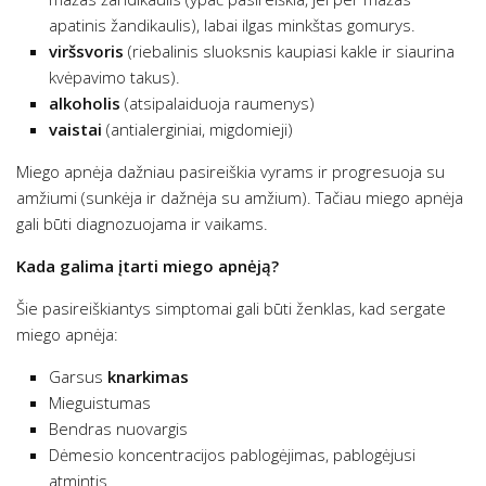
apatinis žandikaulis), labai ilgas minkštas gomurys.
viršsvoris
(riebalinis sluoksnis kaupiasi kakle ir siaurina
kvėpavimo takus).
alkoholis
(atsipalaiduoja raumenys)
vaistai
(antialerginiai, migdomieji)
Miego apnėja dažniau pasireiškia vyrams ir progresuoja su
amžiumi (sunkėja ir dažnėja su amžium). Tačiau miego apnėja
gali būti diagnozuojama ir vaikams.
Kada galima įtarti miego apnėją?
Šie pasireiškiantys simptomai gali būti ženklas, kad sergate
miego apnėja:
Garsus
knarkimas
Mieguistumas
Bendras nuovargis
Dėmesio koncentracijos pablogėjimas, pablogėjusi
atmintis