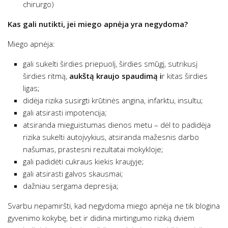
chirurgo)
Kas gali nutikti, jei miego apnėja yra negydoma?
Miego apnėja:
gali sukelti širdies priepuolį, širdies smūgį, sutrikusį
širdies ritmą,
aukštą kraujo spaudimą i
r kitas širdies
ligas;
didėja rizika susirgti krūtinės angina, infarktu, insultu;
gali atsirasti impotencija;
atsiranda mieguistumas dienos metu – dėl to padidėja
rizika sukelti autoįvykius, atsiranda mažesnis darbo
našumas, prastesni rezultatai mokykloje;
gali padidėti cukraus kiekis kraujyje;
gali atsirasti galvos skausmai;
dažniau sergama depresija;
Svarbu nepamiršti, kad negydoma miego apnėja ne tik blogina
gyvenimo kokybę, bet ir didina mirtingumo riziką dviem