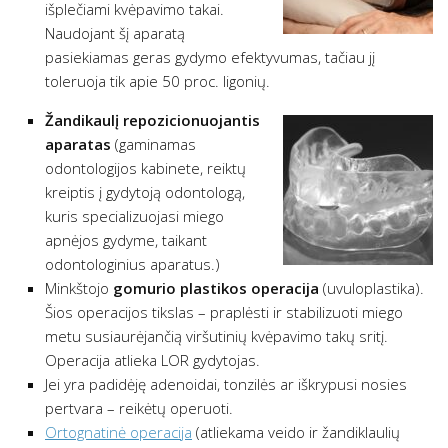
išplečiami kvėpavimo takai.
Naudojant šį aparatą
pasiekiamas geras gydymo efektyvumas, tačiau jį
toleruoja tik apie 50 proc. ligonių.
Žandikaulį repozicionuojantis
aparatas
(gaminamas
odontologijos kabinete, reiktų
kreiptis į gydytoją odontologą,
kuris specializuojasi miego
apnėjos gydyme, taikant
odontologinius aparatus.)
Minkštojo
gomurio plastikos operacija
(uvuloplastika).
Šios operacijos tikslas – praplėsti ir stabilizuoti miego
metu susiaurėjančią viršutinių kvėpavimo takų sritį.
Operacija atlieka LOR gydytojas.
Jei yra padidėję adenoidai, tonzilės ar iškrypusi nosies
pertvara – reikėtų operuoti.
Ortognatinė operacija
(atliekama veido ir žandiklaulių