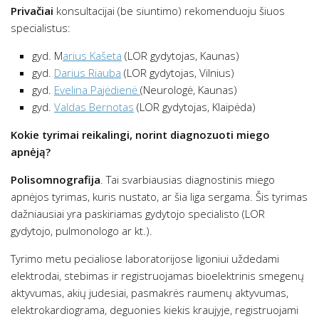
Privačiai
konsultacijai (be siuntimo) rekomenduoju šiuos
specialistus:
gyd. M
arius Kašeta
(LOR gydytojas, Kaunas)
gyd.
Darius Riauba
(LOR gydytojas, Vilnius)
gyd.
Evelina Pajėdienė
(Neurologė, Kaunas)
gyd.
Valdas Bernotas
(LOR gydytojas, Klaipėda)
Kokie tyrimai reikalingi, norint diagnozuoti miego
apnėją?
Polisomnografija
. Tai svarbiausias diagnostinis miego
apnėjos tyrimas, kuris nustato, ar šia liga sergama. Šis tyrimas
dažniausiai yra paskiriamas gydytojo specialisto (LOR
gydytojo, pulmonologo ar kt.).
Tyrimo metu pecialiose laboratorijose ligoniui uždedami
elektrodai, stebimas ir registruojamas bioelektrinis smegenų
aktyvumas, akių judesiai, pasmakrės raumenų aktyvumas,
elektrokardiograma, deguonies kiekis kraujyje, registruojami