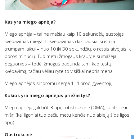
Kas yra miego apnėja?
Miego apnėja – tai ne mažiau kaip 10 sekundžių sustojęs
kvėpavimas miegant. Kvėpavimas dažniausiai sustoja
trumpam laikui – nuo 10 iki 30 sekundžių, o retais atvejais iki
poros minučių. Tuo metu žmogaus kraujyje sumažėja
deguonies – todėl žmogus pabunda tam, kad tęstų
kvėpavimą, tačiau vėliau ryte to visiškai neprisimena.
Miego apnėjos sindromu serga 1–4 proc. gyventojų.
Kokios yra miego apnėjos priežastys?
Miego apnėja gali būti 3 tipų: obstrukcinė (OMA), centrinė ir
mišri (kai ligoniai tuo pačiu metu kenčia nuo abiejų šios ligos
tipų).
Obstrukcinė