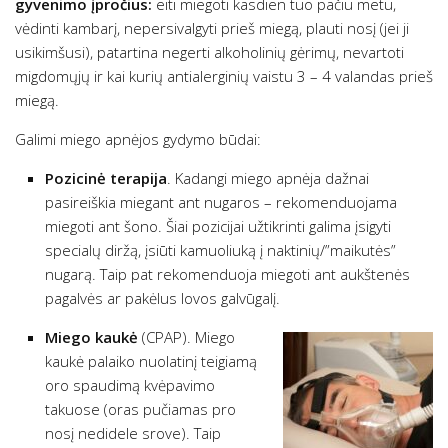
gyvenimo įpročius:
eiti miegoti kasdien tuo pačiu metu,
vėdinti kambarį, nepersivalgyti prieš miegą, plauti nosį (jei ji
usikimšusi), patartina negerti alkoholinių gėrimų, nevartoti
migdomųjų ir kai kurių antialerginių vaistu 3 – 4 valandas prieš
miegą.
Galimi miego apnėjos gydymo būdai:
Pozicinė terapija
. Kadangi miego apnėja dažnai
pasireiškia miegant ant nugaros – rekomenduojama
miegoti ant šono. Šiai pozicijai užtikrinti galima įsigyti
specialų diržą, įsiūti kamuoliuką į naktinių/”maikutės”
nugarą. Taip pat rekomenduoja miegoti ant aukštenės
pagalvės ar pakėlus lovos galvūgalį.
Miego kaukė
(CPAP). Miego
kaukė palaiko nuolatinį teigiamą
oro spaudimą kvėpavimo
takuose (oras pučiamas pro
nosį nedidele srove). Taip