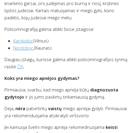
knarkimo garsai, oro judėjimas pro burną ir nosį, krūtinės
ląstos judesiai. Kartais matuojamas ir miego gylis, kūno
padėtis, kojų judesiai miego metu.
Polisomnografiją galima atlikti šiose įstaigose:
Kardiolita
(Vilnius)
Nordclinic
(Kaunas)
Daugiau įstaigų, kuriose galima atlikti polisomnografijos tyrimą
rasite
ČIA
.
Koks yra miego apnėjos gydymas?
Pirmiausia, svarbu, kad miego apnėja būtų
diagnozuota
gydytojo
ir jis jums paskirtų tinkamiausią gydymą.
Deja,
nėra
patvirtintų
vaistų
miego apnėjai gydyti. Pirmiausiai
yra rekomenduojama atsikratyti viršsvorio.
Jei kamuoja švelni miego apnėja rekomednuojama
keisti