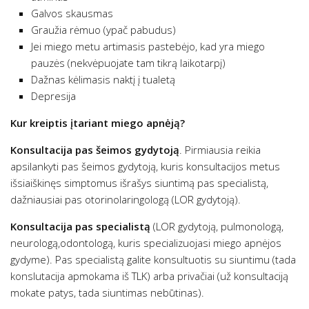
Galvos skausmas
Graužia rėmuo (ypač pabudus)
Jei miego metu artimasis pastebėjo, kad yra miego
pauzės (nekvėpuojate tam tikrą laikotarpį)
Dažnas kėlimasis naktį į tualetą
Depresija
Kur kreiptis įtariant miego apnėją?
Konsultacija
pas šeimos gydytoją
. Pirmiausia reikia
apsilankyti pas šeimos gydytoją, kuris konsultacijos metus
išsiaiškinęs simptomus išrašys siuntimą pas specialistą,
dažniausiai pas otorinolaringologą (LOR gydytoją).
Konsultacija pas specialistą
(LOR gydytoją, pulmonologą,
neurologą,odontologą, kuris specializuojasi miego apnėjos
gydyme). Pas specialistą galite konsultuotis su siuntimu (tada
konslutacija apmokama iš TLK) arba privačiai (už konsultaciją
mokate patys, tada siuntimas nebūtinas).