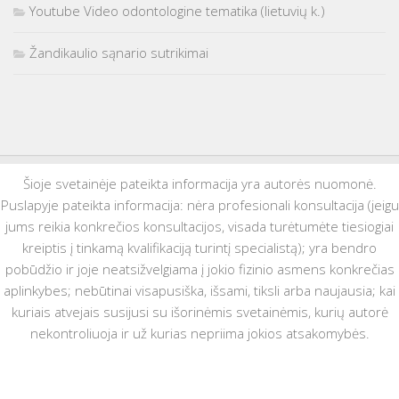
Youtube Video odontologine tematika (lietuvių k.)
Žandikaulio sąnario sutrikimai
Šioje svetainėje pateikta informacija yra autorės nuomonė.
Puslapyje pateikta informacija: nėra profesionali konsultacija (jeigu
jums reikia konkrečios konsultacijos, visada turėtumėte tiesiogiai
kreiptis į tinkamą kvalifikaciją turintį specialistą); yra bendro
pobūdžio ir joje neatsižvelgiama į jokio fizinio asmens konkrečias
aplinkybes; nebūtinai visapusiška, išsami, tiksli arba naujausia; kai
kuriais atvejais susijusi su išorinėmis svetainėmis, kurių autorė
nekontroliuoja ir už kurias nepriima jokios atsakomybės.