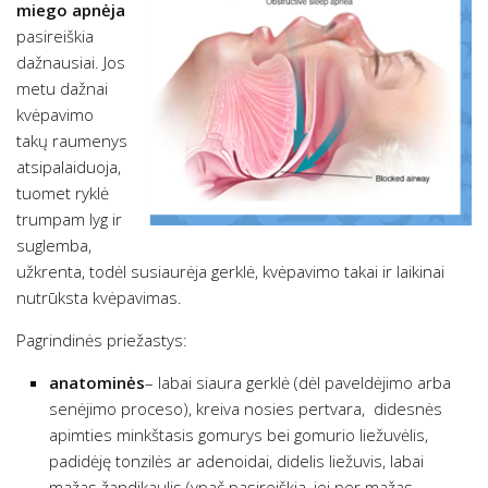
miego apnėja
pasireiškia
dažnausiai. Jos
metu dažnai
kvėpavimo
takų raumenys
atsipalaiduoja,
tuomet ryklė
trumpam lyg ir
suglemba,
užkrenta, todėl susiaurėja gerklė, kvėpavimo takai ir laikinai
nutrūksta kvėpavimas.
Pagrindinės priežastys:
anatominės
– labai siaura gerklė (dėl paveldėjimo arba
senėjimo proceso), kreiva nosies pertvara, didesnės
apimties minkštasis gomurys bei gomurio liežuvėlis,
padidėję tonzilės ar adenoidai, didelis liežuvis, labai
mažas žandikaulis (ypač pasireiškia, jei per mažas