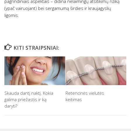
pagrindiniais aspektais – didina nelaimingų atsitikimų riziką
(ypač vairuojant) bei sergamumą širdies ir kraujagyslių
ligomis.
KITI STRAIPSNIAI:
Skauda dantį naktį. Kokia
Retencinės vielutės
galima priežastis ir ką
keitimas
daryti?