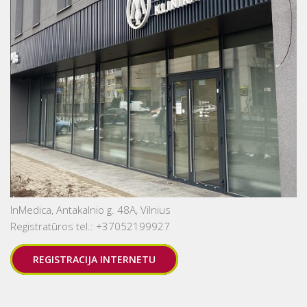
InMedica, Antakalnio g. 48A, Vilnius
Registratūros tel.: +37052199927
REGISTRACIJA INTERNETU