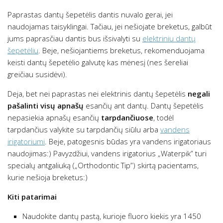
Paprastas dantų šepetėlis dantis nuvalo gerai, jei
naudojamas taisyklingai. Tačiau, jei nešiojate breketus, galbūt
jums paprasčiau dantis bus išsivalyti su
elektriniu dantų
šepetėliu
. Beje, nešiojantiems breketus, rekomenduojama
keisti dantų šepetėlio galvutę kas mėnesį (nes šereliai
greičiau susidėvi).
Deja, bet nei paprastas nei elektrinis dantų šepetėlis
negali
pašalinti visų apnašų
esančių ant dantų. Dantų šepetėlis
nepasiekia apnašų esančių
tarpdančiuose
, todėl
tarpdančius valykite su tarpdančių siūlu arba
vandens
irigatoriumi
. Beje, patogesnis būdas yra vandens irigatoriaus
naudojimas:) Pavyzdžiui, vandens irigatorius „Waterpik” turi
specialų antgaliuką („Orthodontic Tip”) skirtą pacientams,
kurie nešioja breketus:)
Kiti patarimai
Naudokite dantų pastą, kurioje fluoro kiekis yra 1450