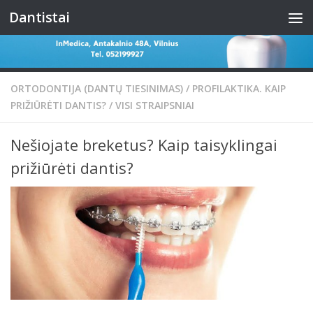
Dantistai
Skip to content
ORTODONTIJA (DANTŲ TIESINIMAS)
/
PROFILAKTIKA. KAIP
PRIŽIŪRĖTI DANTIS?
/
VISI STRAIPSNIAI
Nešiojate breketus? Kaip taisyklingai
prižiūrėti dantis?