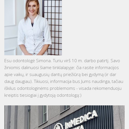
Esu odontologė Simona. Turiu virš 10 m. darbo patirtį. Savo
žiniomis dalinuosi šiame tinklalapyje: čia rasite informacijos
apie vaikų, ir suaugusių dantų priežiūrą bei gydymą (ir dar
daug daugiau). Tikiuosi, informacija bus Jums naudinga, tačiau
iškilus odontologinėms problemoms - visada rekomenduoju
kreiptis tiesiogiai į gydytoją odontologą:)