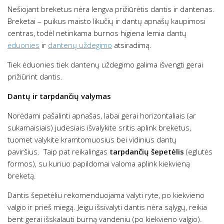
Nešiojant breketus nėra lengva prižiūrėtis dantis ir dantenas.
Breketai – puikus maisto likučių ir dantų apnašų kaupimosi
centras, todėl netinkama burnos higiena lemia dantų
ėduonies
ir
dantenų uždegimo
atsiradimą.
Tiek ėduonies tiek dantenų uždegimo galima išvengti gerai
prižiūrint dantis.
Dantų ir tarpdančių valymas
Norėdami pašalinti apnašas, labai gerai horizontaliais (ar
sukamaisiais) judesiais išvalykite sritis aplink breketus,
tuomet valykite kramtomuosius bei vidinius dantų
paviršius. Taip pat reikalingas
tarpdančių šepetėlis
(eglutės
formos), su kuriuo papildomai valoma aplink kiekvieną
breketą.
Dantis šepetėliu rekomenduojama valyti ryte, po kiekvieno
valgio ir prieš miegą. Jeigu išsivalyti dantis nėra sąlygų, reikia
bent gerai išskalauti burną vandeniu (po kiekvieno valgio).