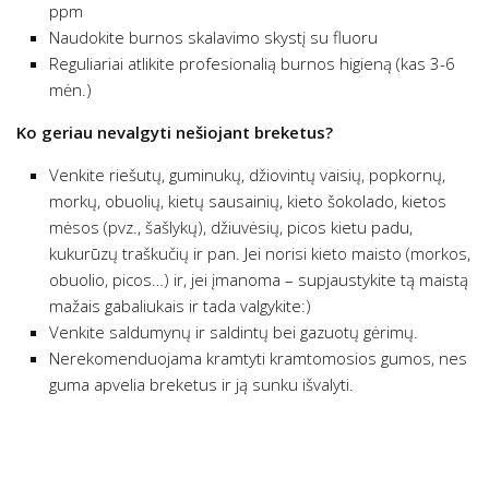
ppm
Naudokite burnos skalavimo skystį su fluoru
Reguliariai atlikite profesionalią burnos higieną (kas 3-6
mėn.)
Ko geriau nevalgyti nešiojant breketus?
Venkite riešutų, guminukų, džiovintų vaisių, popkornų,
morkų, obuolių, kietų sausainių, kieto šokolado, kietos
mėsos (pvz., šašlykų), džiuvėsių, picos kietu padu,
kukurūzų traškučių ir pan. Jei norisi kieto maisto (morkos,
obuolio, picos…) ir, jei įmanoma – supjaustykite tą maistą
mažais gabaliukais ir tada valgykite:)
Venkite saldumynų ir saldintų bei gazuotų gėrimų.
Nerekomenduojama kramtyti kramtomosios gumos, nes
guma apvelia breketus ir ją sunku išvalyti.