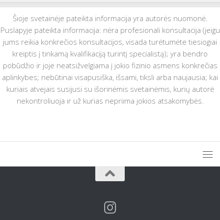
Šioje svetainėje pateikta informacija yra autorės nuomonė.
Puslapyje pateikta informacija: nėra profesionali konsultacija (jeigu
jums reikia konkrečios konsultacijos, visada turėtumėte tiesiogiai
kreiptis į tinkamą kvalifikaciją turintį specialistą); yra bendro
pobūdžio ir joje neatsižvelgiama į jokio fizinio asmens konkrečias
aplinkybes; nebūtinai visapusiška, išsami, tiksli arba naujausia; kai
kuriais atvejais susijusi su išorinėmis svetainėmis, kurių autorė
nekontroliuoja ir už kurias nepriima jokios atsakomybės.