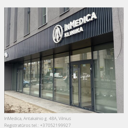
InMedica, Antakalnio g. 48A, Vilnius
Registratūros tel.: +37052199927