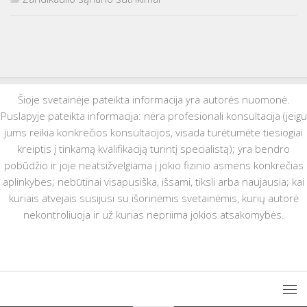
Šioje svetainėje pateikta informacija yra autorės nuomonė.
Puslapyje pateikta informacija: nėra profesionali konsultacija (jeigu
jums reikia konkrečios konsultacijos, visada turėtumėte tiesiogiai
kreiptis į tinkamą kvalifikaciją turintį specialistą); yra bendro
pobūdžio ir joje neatsižvelgiama į jokio fizinio asmens konkrečias
aplinkybes; nebūtinai visapusiška, išsami, tiksli arba naujausia; kai
kuriais atvejais susijusi su išorinėmis svetainėmis, kurių autorė
nekontroliuoja ir už kurias nepriima jokios atsakomybės.