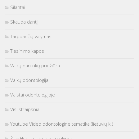
Silantai
Skauda dantį
Tarpdančių valymas
Tiesinimo kapos
Vaikų dantukų priežiūra
Vaikų odontologija
Vaistai odontologijoje
Visi straipsniai
Youtube Video odontologine tematika (lietuvių k.)
Žandikaulio sąnario sutrikimai