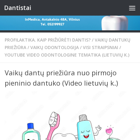
Dantistai
Skip to content
PROFILAKTIKA. KAIP PRIŽIŪRĖTI DANTIS?
/
VAIKŲ DANTUKŲ
PRIEŽIŪRA
/
VAIKŲ ODONTOLOGIJA
/
VISI STRAIPSNIAI
/
YOUTUBE VIDEO ODONTOLOGINE TEMATIKA (LIETUVIŲ K.)
Vaikų dantų priežiūra nuo pirmojo
pieninio dantuko (Video lietuvių k.)