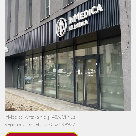
InMedica, Antakalnio g. 48A, Vilnius
Registratūros tel.: +37052199927