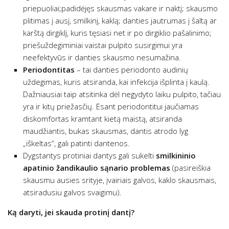
priepuoliai;padidėjęs skausmas vakare ir naktį; skausmo
plitimas į ausį, smilkinį, kaklą; danties jautrumas į šaltą ar
karštą dirgiklį, kuris tęsiasi net ir po dirgiklio pašalinimo;
priešuždegiminiai vaistai pulpito susirgimui yra
neefektyvūs ir danties skausmo nesumažina.
Periodontitas
– tai danties periodonto audinių
uždegimas, kuris atsiranda, kai infekcija išplinta į kaulą.
Dažniausiai taip atsitinka dėl negydyto laiku pulpito, tačiau
yra ir kitų priežasčių. Esant periodontitui jaučiamas
diskomfortas kramtant kietą maistą, atsiranda
maudžiantis, bukas skausmas, dantis atrodo lyg
„iškeltas“, gali patinti dantenos.
Dygstantys protiniai dantys gali sukelti
smilkininio
apatinio žandikaulio sąnario problemas
(pasireiškia
skausmu ausies srityje, įvairiais galvos, kaklo skausmais,
atsiradusiu galvos svaigimu).
Ką daryti, jei skauda protinį dantį?