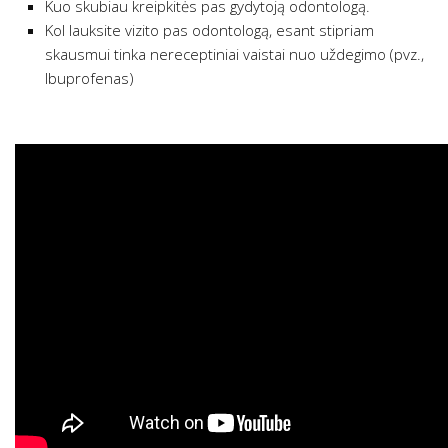
Kuo skubiau kreipkitės pas gydytoją odontologą.
Kol lauksite vizito pas odontologą, esant stipriam
skausmui tinka nereceptiniai vaistai nuo uždegimo (pvz.,
Ibuprofenas)