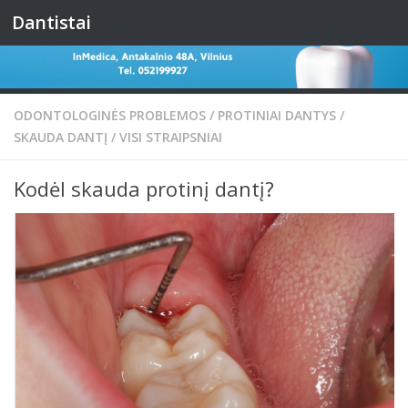
Dantistai
Skip to content
ODONTOLOGINĖS PROBLEMOS
/
PROTINIAI DANTYS
/
SKAUDA DANTĮ
/
VISI STRAIPSNIAI
Kodėl skauda protinį dantį?