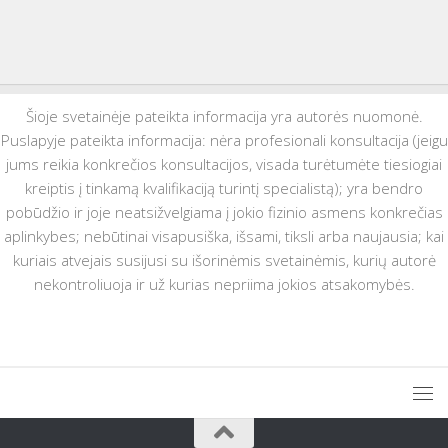
Šioje svetainėje pateikta informacija yra autorės nuomonė.
Puslapyje pateikta informacija: nėra profesionali konsultacija (jeigu
jums reikia konkrečios konsultacijos, visada turėtumėte tiesiogiai
kreiptis į tinkamą kvalifikaciją turintį specialistą); yra bendro
pobūdžio ir joje neatsižvelgiama į jokio fizinio asmens konkrečias
aplinkybes; nebūtinai visapusiška, išsami, tiksli arba naujausia; kai
kuriais atvejais susijusi su išorinėmis svetainėmis, kurių autorė
nekontroliuoja ir už kurias nepriima jokios atsakomybės.