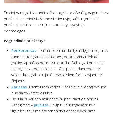
Protinį dantį gali skaudėti dėl daugelio priežasčių, pagrindines
priežastis paminėsiu šiame straipsnyje, tačiau geriausiai
priežastį apžiūros metu jums nustatys gydytojas
odontologas.
Pagrindinės priežastys:
Perikoronitas
.
Dažnai protiniai dantys išdygsta nepilnai,
tuomet juos gaubia dantenos, po kuriomis renkasi
įvairios apnašos bei maisto likučiai. Dėl to gali prasidėti
uždegimas – perikoronitas. Gali patinti dantenos bei
veido dalis, gali būti jaučiamas diskomfortas ryjant bei
žiojantis.
Kariesas
.
Esant giliam kariesui dažniausiai dantį skauda
nuo šalto/karšto dirgiklio.
Dėl gilaus karieso atsiradęs pulpos (danties nervo)
uždegimas –
pulpitas
.
Pulpitui būdinga: aštrūs ir
ilgalaikiai savaime atsirandantys danties skausmo