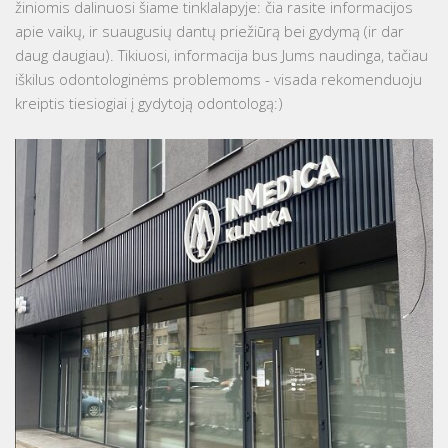
žiniomis dalinuosi šiame tinklalapyje: čia rasite informacijos
apie vaikų, ir suaugusių dantų priežiūrą bei gydymą (ir dar
daug daugiau). Tikiuosi, informacija bus Jums naudinga, tačiau
iškilus odontologinėms problemoms - visada rekomenduoju
kreiptis tiesiogiai į gydytoją odontologą:)