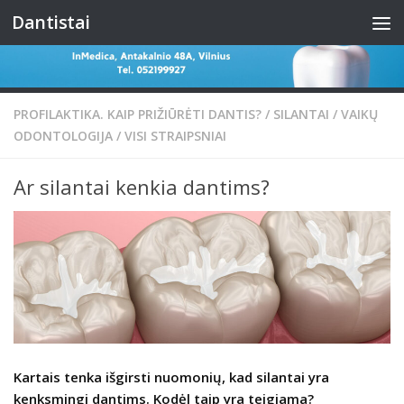
Dantistai
Skip to content
PROFILAKTIKA. KAIP PRIŽIŪRĖTI DANTIS?
/
SILANTAI
/
VAIKŲ
ODONTOLOGIJA
/
VISI STRAIPSNIAI
Ar silantai kenkia dantims?
Kartais tenka išgirsti nuomonių, kad silantai yra
kenksmingi dantims. Kodėl taip yra teigiama?