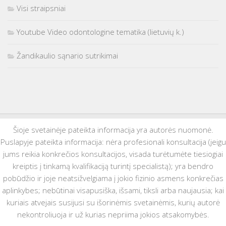
Visi straipsniai
Youtube Video odontologine tematika (lietuvių k.)
Žandikaulio sąnario sutrikimai
Šioje svetainėje pateikta informacija yra autorės nuomonė.
Puslapyje pateikta informacija: nėra profesionali konsultacija (jeigu
jums reikia konkrečios konsultacijos, visada turėtumėte tiesiogiai
kreiptis į tinkamą kvalifikaciją turintį specialistą); yra bendro
pobūdžio ir joje neatsižvelgiama į jokio fizinio asmens konkrečias
aplinkybes; nebūtinai visapusiška, išsami, tiksli arba naujausia; kai
kuriais atvejais susijusi su išorinėmis svetainėmis, kurių autorė
nekontroliuoja ir už kurias nepriima jokios atsakomybės.