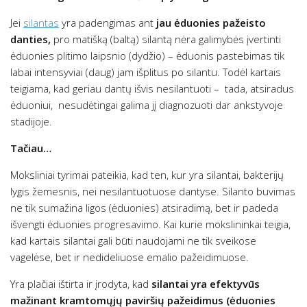
Jei
silantas
yra padengimas ant
jau ėduonies pažeisto
danties,
pro matišką (baltą) silantą nėra galimybės įvertinti
ėduonies plitimo laipsnio (dydžio) – ėduonis pastebimas tik
labai intensyviai (daug) jam išplitus po silantu. Todėl kartais
teigiama, kad geriau dantų išvis nesilantuoti – tada, atsiradus
ėduoniui, nesudėtingai galima jį diagnozuoti dar ankstyvoje
stadijoje.
Tačiau…
Moksliniai tyrimai pateikia, kad ten, kur yra silantai, bakterijų
lygis žemesnis, nei nesilantuotuose dantyse. Silanto buvimas
ne tik sumažina ligos (ėduonies) atsiradimą, bet ir padeda
išvengti ėduonies progresavimo. Kai kurie mokslininkai teigia,
kad kartais silantai gali būti naudojami ne tik sveikose
vagelėse, bet ir nedideliuose emalio pažeidimuose.
Yra plačiai ištirta ir įrodyta, kad
silantai yra efektyvūs
mažinant kramtomųjų paviršių pažeidimus (ėduonies