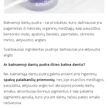
Balinamoji dantų pudra – tai produktas, kuris dažniausiai yra
pagamintas iš natūralių organinių medžiagų, kaip pavyzdžiui,
bentonito molio, apalsinų žievelės, pipirmėtės, citrininės
mirtos, aktyvuotos anglies.
Svarbiausias ingridientas pudroje dažniausiai yra aktyvuota
anglis.
Ar balinamoji dantų pudra išties balina dantis?
Ne, balinamąją dantų pudrą galima priskirti prie higieninių
spalvą palaikančių priemonių
, nes joje esančios medžiagos,
pavyzdžiui, aktyvuota anglis turi abrazyvinį poveikį dantų
emaliui, absorbuoja išorinius pigmentus ir taip pašalina
pigmentinį apnašą, kuris yra ant dantų, tačiau paties emalio
nešviesina.