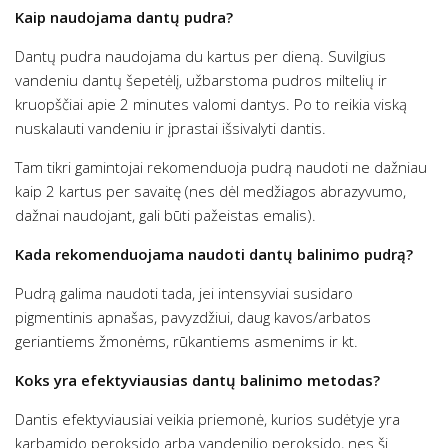
Kaip naudojama dantų pudra?
Dantų pudra naudojama du kartus per dieną. Suvilgius
vandeniu dantų šepetėlį, užbarstoma pudros miltelių ir
kruopščiai apie 2 minutes valomi dantys. Po to reikia viską
nuskalauti vandeniu ir įprastai išsivalyti dantis.
Tam tikri gamintojai rekomenduoja pudrą naudoti ne dažniau
kaip 2 kartus per savaitę (nes dėl medžiagos abrazyvumo,
dažnai naudojant, gali būti pažeistas emalis).
Kada rekomenduojama naudoti dantų balinimo pudrą?
Pudrą galima naudoti tada, jei intensyviai susidaro
pigmentinis apnašas, pavyzdžiui, daug kavos/arbatos
geriantiems žmonėms, rūkantiems asmenims ir kt.
Koks yra efektyviausias dantų balinimo metodas?
Dantis efektyviausiai veikia priemonė, kurios sudėtyje yra
karbamido peroksido arba vandenilio peroksido, nes ši