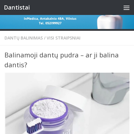
Dantistai
Skip to content
DANTŲ BALINIMAS
/
VISI STRAIPSNIAI
Balinamoji dantų pudra – ar ji balina
dantis?