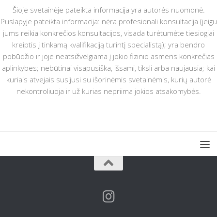
Šioje svetainėje pateikta informacija yra autorės nuomonė.
Puslapyje pateikta informacija: nėra profesionali konsultacija (jeigu
jums reikia konkrečios konsultacijos, visada turėtumėte tiesiogiai
kreiptis į tinkamą kvalifikaciją turintį specialistą); yra bendro
pobūdžio ir joje neatsižvelgiama į jokio fizinio asmens konkrečias
aplinkybes; nebūtinai visapusiška, išsami, tiksli arba naujausia; kai
kuriais atvejais susijusi su išorinėmis svetainėmis, kurių autorė
nekontroliuoja ir už kurias nepriima jokios atsakomybės.