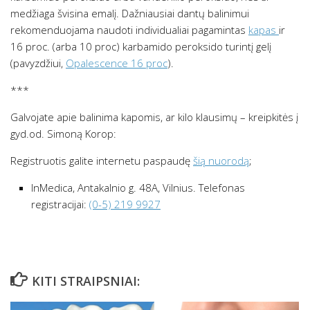
medžiaga švisina emalį. Dažniausiai dantų balinimui
rekomenduojama naudoti individualiai pagamintas
kapas
ir
16 proc. (arba 10 proc) karbamido peroksido turintį gelį
(pavyzdžiui,
Opalescence 16 proc
).
***
Galvojate apie balinima kapomis, ar kilo klausimų – kreipkitės į
gyd.od. Simoną Korop:
Registruotis galite internetu paspaudę
šią nuorodą
;
InMedica, Antakalnio g. 48A, Vilnius. Telefonas
registracijai:
(0-5) 219 9927
KITI STRAIPSNIAI: