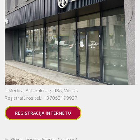
InMedica, Antakalnio g. 48A, Vilnius
Registratūros tel.: +37052199927
REGISTRACIJA INTERNETU
Blogas burnos kvapas (halitozė)