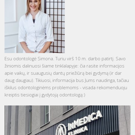
Esu odontologė Simona. Turiu virš 10 m. darbo patirtį. Savo
žiniomis dalinuosi šiame tinklalapyje: čia rasite informacijos
apie vaikų, ir suaugusių dantų priežiūrą bei gydymą (ir dar
daug daugiau). Tikiuosi, informacija bus Jums naudinga, tačiau
iškilus odontologinėms problemoms - visada rekomenduoju
kreiptis tiesiogiai į gydytoją odontologą:)